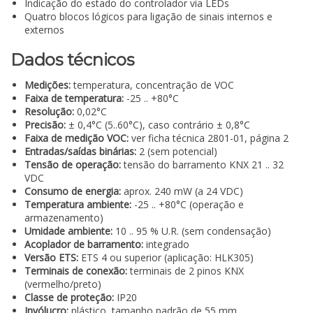
Indicação do estado do controlador via LEDs
Quatro blocos lógicos para ligação de sinais internos e
externos
Dados técnicos
Medições:
temperatura, concentração de VOC
Faixa de temperatura:
-25 .. +80°C
Resolução:
0,02°C
Precisão:
± 0,4°C (5..60°C), caso contrário ± 0,8°C
Faixa de medição VOC:
ver ficha técnica 2801-01, página 2
Entradas/saídas binárias:
2 (sem potencial)
Tensão de operação:
tensão do barramento KNX 21 .. 32
VDC
Consumo de energia:
aprox. 240 mW (a 24 VDC)
Temperatura ambiente:
-25 .. +80°C (operação e
armazenamento)
Umidade ambiente:
10 .. 95 % U.R. (sem condensação)
Acoplador de barramento:
integrado
Versão ETS:
ETS 4 ou superior (aplicação: HLK305)
Terminais de conexão:
terminais de 2 pinos KNX
(vermelho/preto)
Classe de proteção:
IP20
Invólucro:
plástico, tamanho padrão de 55 mm