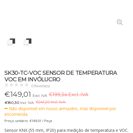
SK30-TC-VOC SENSOR DE TEMPERATURA
VOC EM INVÓLUCRO
0 Review(s)
€
149,01
€199,34 Excl. IVA
Excl. IVA
€
241,20 Incl. IVA.
€180,30
Incl. IVA
Não disponível em nosso armazém, mas disponível por
encomenda.
Preço unitário: €149,01 / Peça
Sensor KNX (55 mm, IP20) para medição de temperatura e VOC.