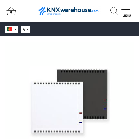
0
0
MENU
€