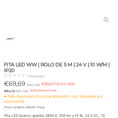
FITA LED WW | ROLO DE 5 M | 24 V | 10 W/M |
IP20
0 Review(s)
€
69,69
€86,57 Excl. IVA
Excl. IVA
€
104,75 Incl. IVA.
€84,32
Incl. IVA
Não disponível em nosso armazém, mas disponível por
encomenda.
Preço unitário: €69,69 / Peça
Fita LED branco quente 2850 K, 950 lm ±10 %, 24 V DC, 10