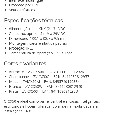
Interface multilingue
Proteção por PIN
Sinais acústicos
Especificações técnicas
Alimentação: bus KNX (21-31 VDC)
Consumo: aprox. 45 mA a 29V DC
Dimensões: 133,1 x 80,7 x 9,5 mm
Montagem: caixa embutida padrão
Proteção: IP20
Temperatura de operação: 0°C a +55°C
Cores e variantes
Antracite – ZVICX50A – EAN: 8411080812926
Champanhe – ZVICX50C – EAN: 8411080812957
Moca – ZVICX50M – EAN: 8435740190384
Branco – ZVICX50W – EAN: 8411080812940
Prata – ZVICX50S – EAN: 8411080812933
O CX50 é ideal como painel central em casas inteligentes,
escritórios e hotéis, oferecendo máxima flexibilidade em
instalações KNX.