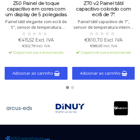
Z50 Painel de toque
Z70 v2 Painel tátil
capacitivo em cores com
capacitivo colorido com
um display de 5 polegadas.
ecrã de 7".
Painel tátil elegante com ecrã de
Painel tátil capacitivo de 7",
5", sensor de temperatura
sensor de temperatura interno,
interno, sensor de proximidade
4 entradas e até 56 janelas de
e 12 páginas personalizáveis.
controle. Opcional: controle
€415,52 Excl. IVA
€810,70 Excl. IVA
Disponível em branco, preto e
remoto via app ou navegador.
€502,78 Incl. IVA
€980,95 Incl. IVA
prata.
Ideal para Smart Home e hotéis.
Disponível para encomenda
Disponível para encomenda
Adicionar ao carrinho
Adicionar ao carrinho