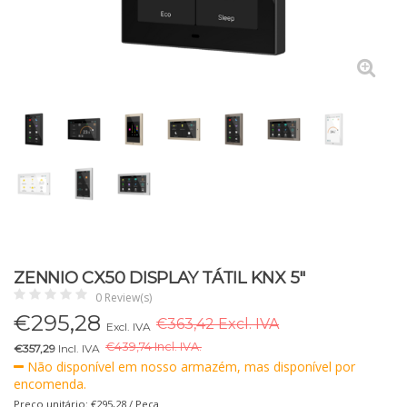
ZENNIO CX50 DISPLAY TÁTIL KNX 5"
0 Review(s)
€
295,28
€363,42 Excl. IVA
Excl. IVA
€
439,74 Incl. IVA.
€357,29
Incl. IVA
Não disponível em nosso armazém, mas disponível por
encomenda.
Preço unitário: €295,28 / Peça