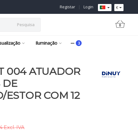
Registar
|
Login
€
Pesquisa
0
isualização
Iluminação
NT 004 ATUADOR
 DE
/ESTOR COM 12
 Excl. IVA