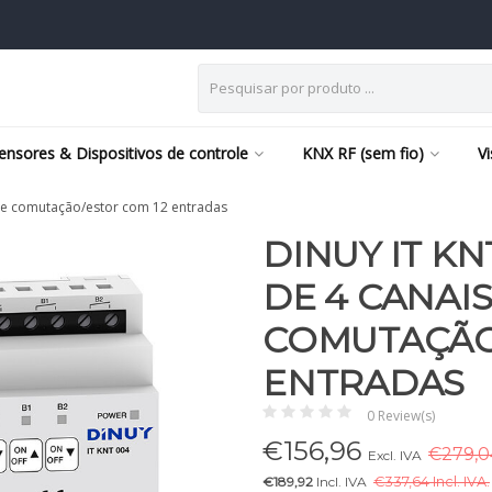
ensores & Dispositivos de controle
KNX RF (sem fio)
V
de comutação/estor com 12 entradas
DINUY IT K
DE 4 CANAIS
COMUTAÇÃO
ENTRADAS
0 Review(s)
€
156,96
€279,04
Excl. IVA
€189,92
Incl. IVA
€
337,64 Incl. IVA.