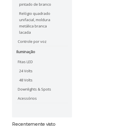
pintado de branco
Relógio quadrado
unifacial, moldura
metálica branca
lacada
Controle por voz
Iluminação
Fitas LED
24 Volts
48 Volts
Downlights & Spots
Acessórios
Recentemente visto