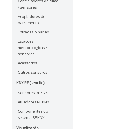
Controladores de clima
/ sensores
Acopladores de
barramento
Entradas binárias
Estações
meteorológicas /
sensores
Acessórios
Outros sensores
KNX RF (sem fio)
Sensores RF KNX
Atuadores RF KNX
Componentes do
sistema RF KNX
Visualização