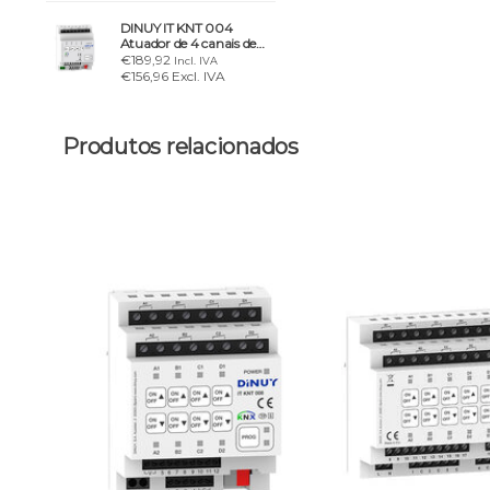
DINUY IT KNT 004
Atuador de 4 canais de
comutação/estor com 12
€189,92
Incl. IVA
entradas
€156,96 Excl. IVA
Produtos relacionados