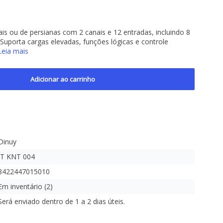
ais ou de persianas com 2 canais e 12 entradas, incluindo 8
. Suporta cargas elevadas, funções lógicas e controle
Leia mais
Adicionar ao carrinho
Dinuy
IT KNT 004
8422447015010
Em inventário (2)
Será enviado dentro de 1 a 2 dias úteis.