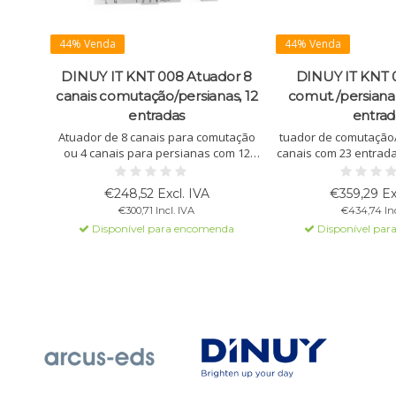
44% Venda
44% Venda
DINUY IT KNT 008 Atuador 8
DINUY IT KNT 
canais comutação/persianas, 12
comut./persiana 
entradas
entrad
Atuador de 8 canais para comutação
tuador de comutação
ou 4 canais para persianas com 12
canais com 23 entradas
entradas. Programável via ETS5,
binárias/analógicas)
suporta altas cargas (até 16A) e
cargas (16A). Config
€248,52 Excl. IVA
€359,29 Ex
oferece várias funções lógicas.
€300,71 Incl. IVA
€434,74 Inc
Meta-omschrijving
Disponível para encomenda
Disponível par
karakte
Nederla
16-kanaals act
schakelen/ja