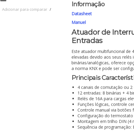
Informação
Adicionar para comparar
/
Datasheet
Manuel
Atuador de Interr
Entradas
Este atuador multifuncional de 
elevadas devido aos seus relés 
binárias/analógicas, oferece opç
a norma KNX e pode ser configu
Principais Característ
4 canais de comutação ou 2 
12 entradas: 8 binárias + 4 b
Relés de 16A para cargas el
Funções lógicas, controle ce
Controle manual via botões f
Configuração do termostato
Montagem em trilho DIN (4 m
Sequência de programação: 