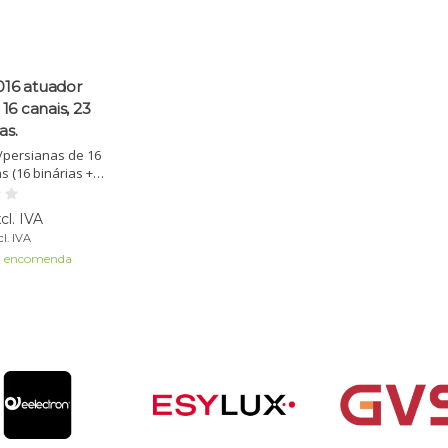
016 atuador
16 canais, 23
as.
/persianas de 16
 (16 binárias + 7
. Suporta altas
urável via ETS5.
cl. IVA
l. IVA
 (maximaal 160
a encomenda
rs)
nds:
uator voor
loezieën