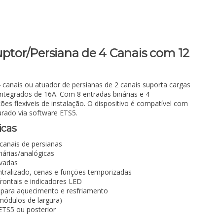
uptor/Persiana de 4 Canais com 12
4 canais ou atuador de persianas de 2 canais suporta cargas
integrados de 16A. Com 8 entradas binárias e 4
ões flexíveis de instalação. O dispositivo é compatível com
rado via software ETS5.
icas
canais de persianas
inárias/analógicas
evadas
ntralizado, cenas e funções temporizadas
rontais e indicadores LED
 para aquecimento e resfriamento
ódulos de largura)
ETS5 ou posterior