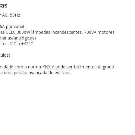
cas
V AC, 50Hz
6A por canal
as LED, 3000W lâmpadas incandescentes, 700VA motores
inárias/analógicas)
to: -5°C a +45°C
dulos)
rmidade com a norma KNX e pode ser facilmente integrado
a uma gestão avançada de edifícios.