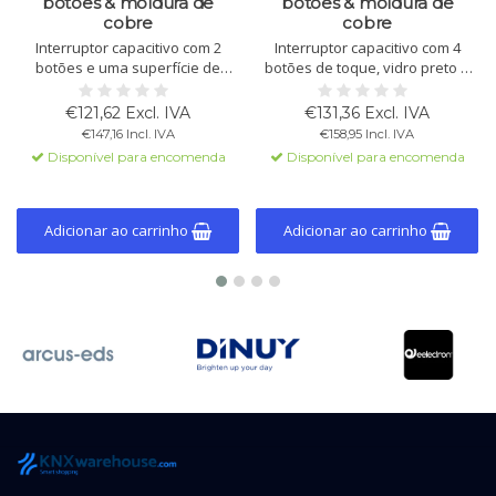
botões & moldura de
botões & moldura de
cobre
cobre
Interruptor capacitivo com 2
Interruptor capacitivo com 4
botões e uma superfície de
botões de toque, vidro preto e
controle em vidro para gerenciar
moldura de cobre. Sensores de
iluminação, persianas e funções
temperatura e luminosidade
€121,62 Excl. IVA
€131,36 Excl. IVA
do termostato. Vidro preto com
integrados, função termostato e
€147,16 Incl. IVA
€158,95 Incl. IVA
moldura de cobre.
compatível com KNX.
Disponível para encomenda
Disponível para encomenda
Adicionar ao carrinho
Adicionar ao carrinho