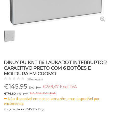
DINUY PU KNT 116 LAÜKADOT INTERRUPTOR
CAPACITIVO PRETO COM 6 BOTÕES E
MOLDURA EM CROMO
0 Review(s)
€
145,95
€259,47 Excl. IVA
Excl. IVA
€
313,96 Incl. IVA.
€176,60
Incl. IVA
Não disponível em nosso armazém, mas disponível por
encomenda.
Preço unitário: €145,95 / Peça