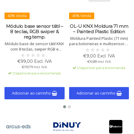
40% Venda
40% Venda
Módulo base sensor tátil –
OL-U KNX Moldura 71 mm
8 teclas, RGB swiper &
– Painted Plastic Edition
reg.temp.
Moldura Painted Plastic (71 mm)
Módulo base de sensor tátil KNX
para botoneiras e multisensores
com 8 teclas, swiper RGB e
OL-U KNX. Leve, durável e
controlo de temperatura
disponível em White, Black e
€9,00 Excl. IVA
integrado. Adequado para
White Helvetia. Instalação
€99,00 Excl. IVA
€10,89 Incl. IVA
cenários, iluminação, estores,
simples e encaixe perfeito no
€119,79 Incl. IVA
Disponível para encomenda
lógica e KNX Data Secure. Teclas,
sistema OL-U.
Disponível para encomenda
placas e molduras estão
disponíveis como acessórios
separados.
Adicionar ao carrinho
Adicionar ao carrinho