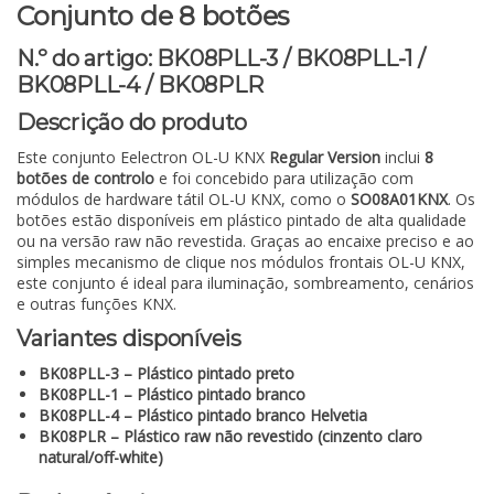
Conjunto de 8 botões
N.º do artigo: BK08PLL-3 / BK08PLL-1 /
BK08PLL-4 / BK08PLR
Descrição do produto
Este conjunto Eelectron OL-U KNX
Regular Version
inclui
8
botões de controlo
e foi concebido para utilização com
módulos de hardware tátil OL-U KNX, como o
SO08A01KNX
. Os
botões estão disponíveis em plástico pintado de alta qualidade
ou na versão raw não revestida. Graças ao encaixe preciso e ao
simples mecanismo de clique nos módulos frontais OL-U KNX,
este conjunto é ideal para iluminação, sombreamento, cenários
e outras funções KNX.
Variantes disponíveis
BK08PLL-3 – Plástico pintado preto
BK08PLL-1 – Plástico pintado branco
BK08PLL-4 – Plástico pintado branco Helvetia
BK08PLR – Plástico raw não revestido (cinzento claro
natural/off-white)