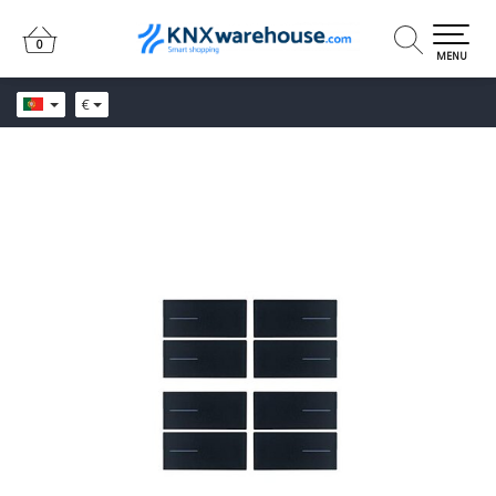
0
0
MENU
€