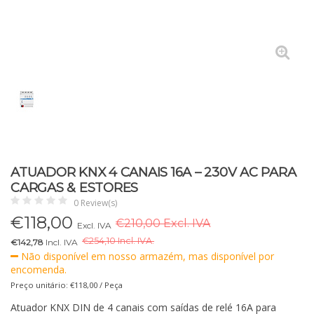
ATUADOR KNX 4 CANAIS 16A – 230V AC PARA
CARGAS & ESTORES
0 Review(s)
€
118,00
€210,00 Excl. IVA
Excl. IVA
€
254,10 Incl. IVA.
€142,78
Incl. IVA
Não disponível em nosso armazém, mas disponível por
encomenda.
Preço unitário: €118,00 / Peça
Atuador KNX DIN de 4 canais com saídas de relé 16A para