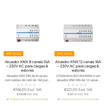
44% Venda
44% Venda
Atuador KNX 8 canais 16A
Atuador KNX 12 canais 16A
– 230V AC para cargas &
– 230V AC para cargas &
estores
estores
Atuador KNX DIN de 8 canais
O Eelectron BO12K01KNX é um
com saídas de relé de 16A para
atuador KNX DIN de 12 canais
iluminação, cargas gerais e
com relés de 16A para
controlo de estores ou
iluminação, cargas elétricas e
€166,00 Excl. IVA
€221,00 Excl. IVA
persianas. Equipado com 8
controlo de estores ou
€200,86 Incl. IVA
€267,41 Incl. IVA
funções lógicas e interface KNX
persianas. Possui 8 funções
Disponível para encomenda
Disponível para encomenda
integrada para uma automação
lógicas e interface KNX
de edifícios fiável.
integrada para automação fiável