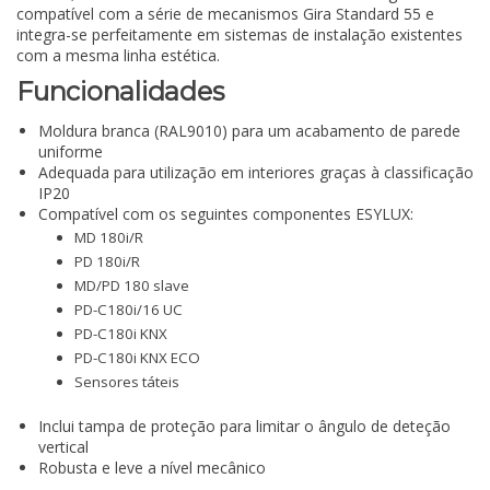
compatível com a série de mecanismos Gira Standard 55 e
integra-se perfeitamente em sistemas de instalação existentes
com a mesma linha estética.
Funcionalidades
Moldura branca (RAL9010) para um acabamento de parede
uniforme
Adequada para utilização em interiores graças à classificação
IP20
Compatível com os seguintes componentes ESYLUX:
MD 180i/R
PD 180i/R
MD/PD 180 slave
PD-C180i/16 UC
PD-C180i KNX
PD-C180i KNX ECO
Sensores táteis
Inclui tampa de proteção para limitar o ângulo de deteção
vertical
Robusta e leve a nível mecânico