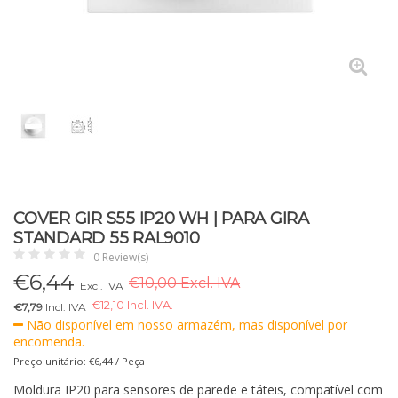
COVER GIR S55 IP20 WH | PARA GIRA
STANDARD 55 RAL9010
0 Review(s)
€
6,44
€10,00 Excl. IVA
Excl. IVA
€
12,10 Incl. IVA.
€7,79
Incl. IVA
Não disponível em nosso armazém, mas disponível por
encomenda.
Preço unitário: €6,44 / Peça
Moldura IP20 para sensores de parede e táteis, compatível com