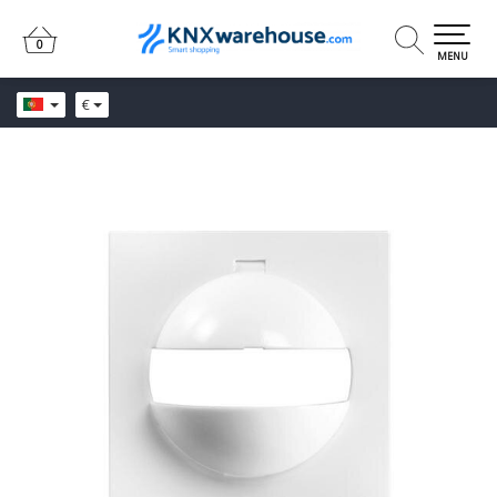
0
0
MENU
€