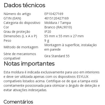
Dados técnicos
Número do artigo
EP10427169
GTIN (EAN)
4015120427169
Categoria do dispositivo
Moldura / Tampa
Cor
Branco (RAL9010)
Grau de proteção
IP20
Dimensões (L x A x P)
55 mm x 55 mm x 27 mm
Peso
9 g
Montagem à superfície, instalação
Método de montagem
em parede
Série de mecanismos
Gira Standard 55
compatível
Notas importantes
Esta moldura é indicada exclusivamente para uso em interiores
e deve ser utilizada apenas com os dispositivos ESYLUX
compatíveis listados acima. Certifique-se de que a tampa está
corretamente posicionada para otimizar o ângulo de deteção e
evitar ativações indesejadas.
Comentários