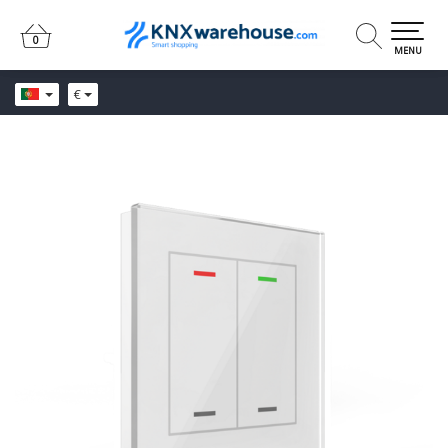
0
0
MENU
€