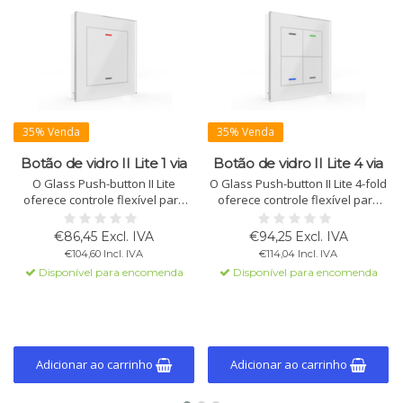
35% Venda
35% Venda
Botão de vidro II Lite 1 via
Botão de vidro II Lite 4 via
O Glass Push-button II Lite
O Glass Push-button II Lite 4-fold
oferece controle flexível para
oferece controle flexível para
comutação, escurecimento e
luzes, persianas e cenas.
persianas. Com LEDs RGBW e
Disponível com ou sem sensor
€86,45 Excl. IVA
€94,25 Excl. IVA
lógica personalizável. Disponível
de temperatura e várias opções
€104,60 Incl. IVA
€114,04 Incl. IVA
com 1 a 4 áreas de sensor e
de símbolos como SUBIR/DESCER
Disponível para encomenda
Disponível para encomenda
sensor de temperatura opcional.
e I/O. Inclui LEDs RGBW e blocos
lógicos.
Adicionar ao carrinho
Adicionar ao carrinho