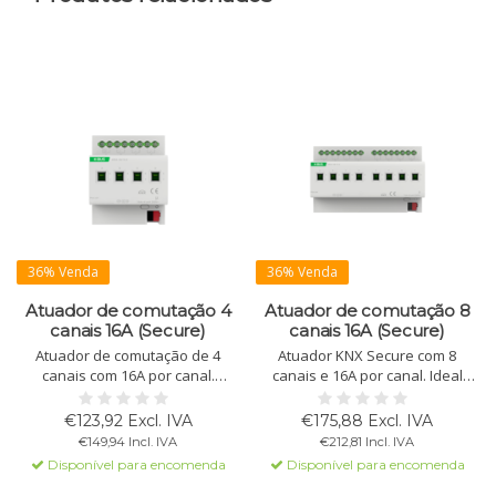
36% Venda
36% Venda
Atuador de comutação 4
Atuador de comutação 8
canais 16A (Secure)
canais 16A (Secure)
Atuador de comutação de 4
Atuador KNX Secure com 8
canais com 16A por canal.
canais e 16A por canal. Ideal
Suporta comunicação KNX
para iluminação, aquecimento e
Secure. Ideal para iluminação,
sinalização. Suporta controle
€123,92 Excl. IVA
€175,88 Excl. IVA
aquecimento e sinalização com
manual, funções temporais e
€149,94 Incl. IVA
€212,81 Incl. IVA
controle manual e lógico.
lógica.
Disponível para encomenda
Disponível para encomenda