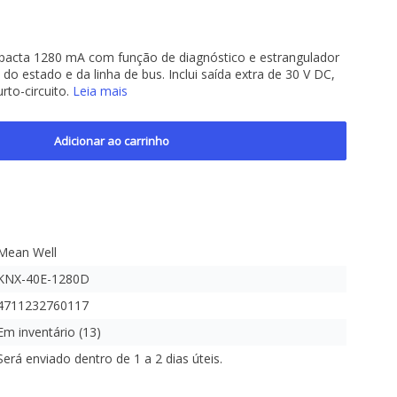
acta 1280 mA com função de diagnóstico e estrangulador
 do estado e da linha de bus. Inclui saída extra de 30 V DC,
rto-circuito.
Leia mais
Adicionar ao carrinho
Mean Well
KNX-40E-1280D
4711232760117
Em inventário (13)
Será enviado dentro de 1 a 2 dias úteis.