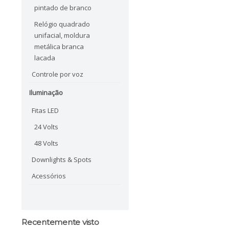
pintado de branco
Relógio quadrado
unifacial, moldura
metálica branca
lacada
Controle por voz
Iluminação
Fitas LED
24 Volts
48 Volts
Downlights & Spots
Acessórios
Recentemente visto