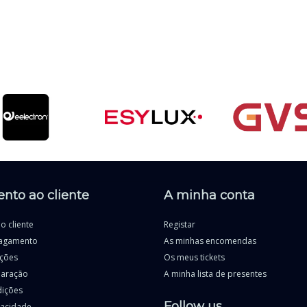
nto ao cliente
A minha conta
o cliente
Registar
agamento
As minhas encomendas
uções
Os meus tickets
paração
A minha lista de presentes
dições
Follow us
ivacidade