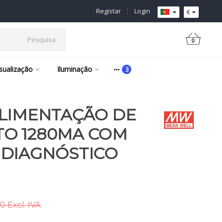
Registar
|
Login
€
Pesquisa
0
isualização
Iluminação
ALIMENTAÇÃO DE
O 1280MA COM
 DIAGNÓSTICO
0 Excl. IVA