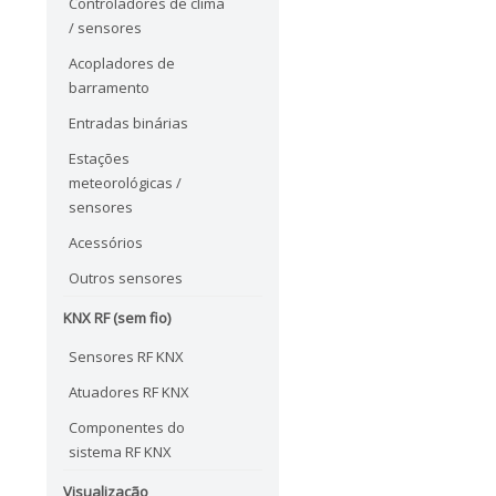
Controladores de clima
/ sensores
Acopladores de
barramento
Entradas binárias
Estações
meteorológicas /
sensores
Acessórios
Outros sensores
KNX RF (sem fio)
Sensores RF KNX
Atuadores RF KNX
Componentes do
sistema RF KNX
Visualização