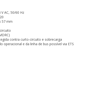
 V AC, 50/60 Hz
20
 x 57 mm
ircuito
 MDRC)
egida contra curto-circuito e sobrecarga
o operacional e da linha de bus possível via ETS