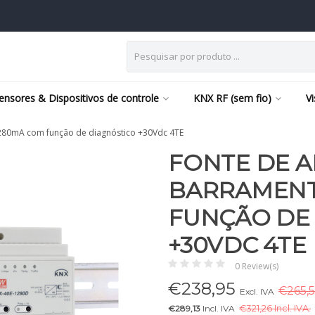
ensores & Dispositivos de controle
KNX RF (sem fio)
V
280mA com função de diagnóstico +30Vdc 4TE
FONTE DE 
BARRAMENT
FUNÇÃO DE
+30VDC 4TE
0 Review(s)
€
238,95
€265,5
Excl. IVA
€289,13
Incl. IVA
€
321,26 Incl. IVA.