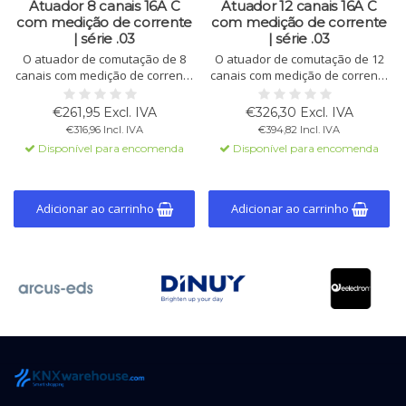
Atuador 8 canais 16A C
Atuador 12 canais 16A C
com medição de corrente
com medição de corrente
| série .03
| série .03
O atuador de comutação de 8
O atuador de comutação de 12
canais com medição de corrente
canais com medição de corrente
até 16 A por canal oferece
até 16 A por canal oferece
controle preciso, suporte C-Load
controle confiável, suporte C-
€261,95 Excl. IVA
€326,30 Excl. IVA
(140 µF) e medidor de energia
Load (140 µF) e medidor de
€316,96 Incl. IVA
€394,82 Incl. IVA
integrado (Wh/kWh). Ideal para
energia integrado (Wh/kWh).
Disponível para encomenda
Disponível para encomenda
gestão energética.
Adicionar ao carrinho
Adicionar ao carrinho