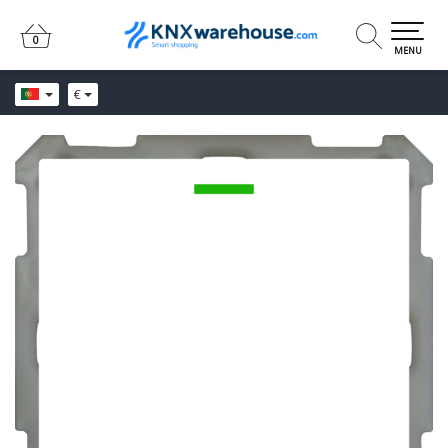
0
0
MENU
€