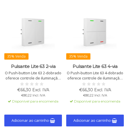
35% Venda
35% Venda
Pulsante Lite 63 2-via
Pulsante Lite 63 4-via
O Push-button Lite 63 2-dobrado
O Push-button Lite 63 4-dobrado
oferece controle de iluminação,
oferece controle de iluminação,
persianas e comutação com 2
persianas e comutação com 2
LEDs RGBW por par de botões.
LEDs de estado RGBW por par
€66,30 Excl. IVA
€66,30 Excl. IVA
Programável para operação com
de botões. Programável para
€80,22 Incl. IVA
€80,22 Incl. IVA
1 ou 2 botões. Disponível com ou
operação com 1 ou 2 botões.
Disponível para encomenda
Disponível para encomenda
sem sensor de temperatura.
Disponível com ou sem sensor
de temperatura.
Adicionar ao carrinho
Adicionar ao carrinho