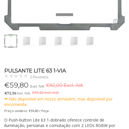
PULSANTE LITE 63 1-VIA
0 Review(s)
€
59,80
€92,00 Excl. IVA
Excl. IVA
€
111,32 Incl. IVA.
€72,36
Incl. IVA
Não disponível em nosso armazém, mas disponível por
encomenda.
Preço unitário: €59,80 / Peça
O Push-button Lite 63 1-dobrado oferece controle de
iluminação, persianas e comutação com 2 LEDs RGBW por