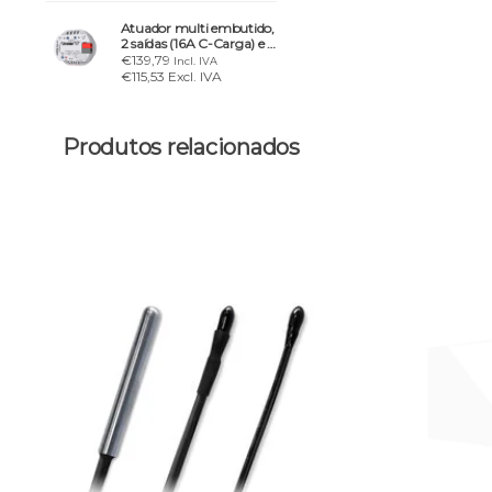
Atuador multi embutido,
2 saídas (16A C-Carga) e 4
entradas A-D
€139,79
Incl. IVA
€115,53 Excl. IVA
Produtos relacionados