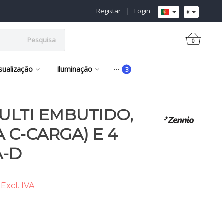
Registar
|
Login
€
Pesquisa
0
isualização
Iluminação
LTI EMBUTIDO,
A C-CARGA) E 4
A-D
Excl. IVA