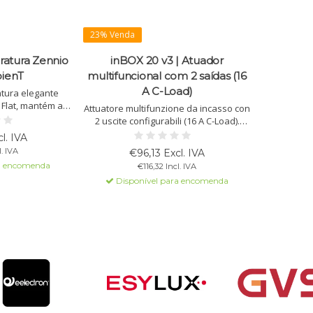
23% Venda
ratura Zennio
inBOX 20 v3 | Atuador
bienT
multifuncional com 2 saídas (16
A C-Load)
tura elegante
 Flat, mantém a
Attuatore multifunzione da incasso con
mbutida, precisão
2 uscite configurabili (16 A C-Load).
ponível em branco,
Supporta controllo tapparelle, funzioni
l. IVA
prata e preto.
logiche e funzionamento manuale.
. IVA
€96,13 Excl. IVA
a encomenda
€116,32 Incl. IVA
Disponível para encomenda