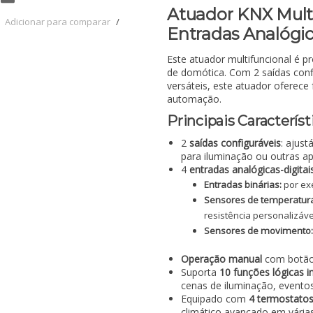
Atuador KNX Multi
Adicionar para comparar
/
Entradas Analógic
Este atuador multifuncional é 
de domótica. Com 2 saídas confi
versáteis, este atuador oferece
automação.
Principais Característ
2
saídas configuráveis
: ajus
para iluminação ou outras apl
4
entradas analógicas-digitai
Entradas binárias:
por exe
Sensores de temperatur
resistência personalizáv
Sensores de movimento
Operação manual
com botão 
Suporta
10 funções lógicas 
cenas de iluminação, evento
Equipado com
4 termostatos
climático avançado em vária