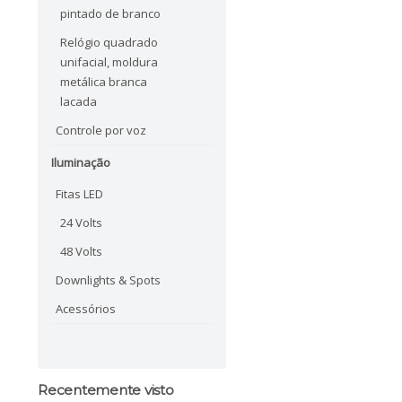
pintado de branco
Relógio quadrado
unifacial, moldura
metálica branca
lacada
Controle por voz
Iluminação
Fitas LED
24 Volts
48 Volts
Downlights & Spots
Acessórios
Recentemente visto