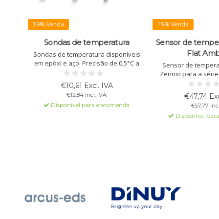
19% Venda
19% Venda
Sondas de temperatura
Sensor de tempe
Flat Am
Sondas de temperatura disponíveis
em epóxi e aço. Precisão de 0,5°C a
Sensor de tempera
25°C, com proteção IP67 e cabo de 3m.
Zennio para a série
Ideal para diversas condições de
estética. Montagem e
€10,61 Excl. IVA
instalação e aplicações de medição.
de 0,5 ºC a 25 ºC. Dis
€12,84 Incl. IVA
€47,74 Exc
branco brilhante, 
Disponível para encomenda
€57,77 Incl
Disponível par