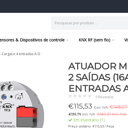
ensores & Dispositivos de controle
KNX RF (sem fio)
V
C-Carga) e 4 entradas A-D
ATUADOR MU
2 SAÍDAS (16
ENTRADAS 
0 Review(s)
€
115,53
€149,07 
Excl. IVA
€139,79
Incl. IVA
€
180,37 Incl. IVA.
Em inventário (1)
Preço unitário: €115,53 / Peça