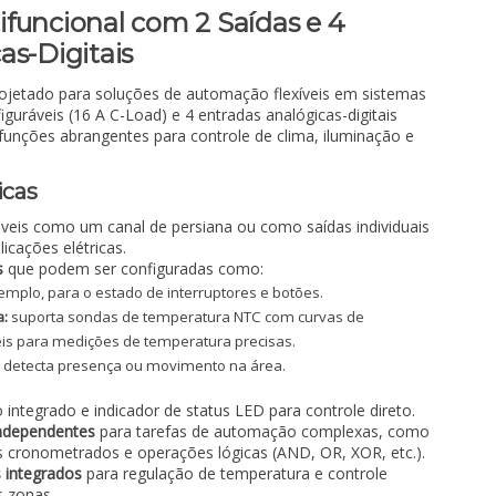
funcional com 2 Saídas e 4
as-Digitais
projetado para soluções de automação flexíveis em sistemas
guráveis (16 A C-Load) e 4 entradas analógicas-digitais
 funções abrangentes para controle de clima, iluminação e
icas
táveis como um canal de persiana ou como saídas individuais
icações elétricas.
s
que podem ser configuradas como:
mplo, para o estado de interruptores e botões.
a:
suporta sondas de temperatura NTC com curvas de
eis para medições de temperatura precisas.
:
detecta presença ou movimento na área.
integrado e indicador de status LED para controle direto.
independentes
para tarefas de automação complexas, como
s cronometrados e operações lógicas (AND, OR, XOR, etc.).
 integrados
para regulação de temperatura e controle
s zonas.