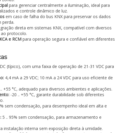
ipal
para gerenciar centralmente a iluminação, ideal para
lizados e controle dinâmico de luz.
dos
em caso de falha do bus KNX para preservar os dados
m perda.
egração direta em sistemas KNX, compatível com diversos
 ao protocolo.
UKCA e RCM
para operação segura e confiável em diferentes
cas
DC (típico), com uma faixa de operação de 21-31 VDC para
o:
4,4 mA a 29 VDC; 10 mA a 24 VDC para uso eficiente de
.. +55 °C, adequado para diversos ambientes e aplicações.
ento:
-20 .. +55 °C, garante durabilidade sob diferentes
o.
95% sem condensação, para desempenho ideal em alta e
:
5 .. 95% sem condensação, para armazenamento e
a instalação interna sem exposição direta à umidade.