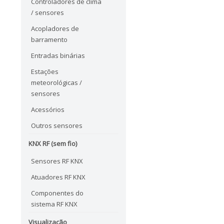
Controladores de clima
/ sensores
Acopladores de
barramento
Entradas binárias
Estações
meteorológicas /
sensores
Acessórios
Outros sensores
KNX RF (sem fio)
Sensores RF KNX
Atuadores RF KNX
Componentes do
sistema RF KNX
Visualização