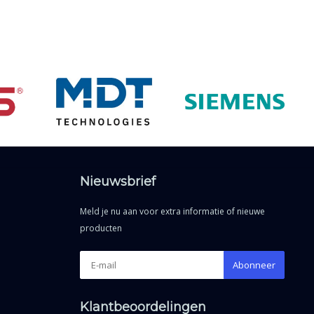
Nieuwsbrief
Meld je nu aan voor extra informatie of nieuwe
producten
Abonneer
Klantbeoordelingen