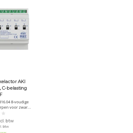
elactor AKI
, C-belasting
F
816.04 8-voudige
orpen voor zware
singen met hoge
Met handmatige
cl. btw
atibiliteit biedt
l. btw
restaties in
baar