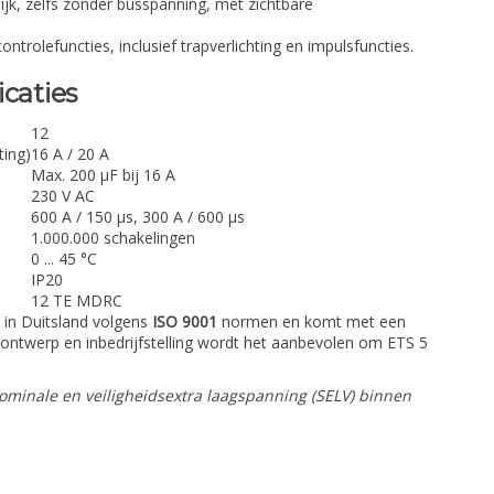
jk, zelfs zonder busspanning, met zichtbare
ntrolefuncties, inclusief trapverlichting en impulsfuncties.
icaties
12
ing)
16 A / 20 A
Max. 200 µF bij 16 A
230 V AC
600 A / 150 µs, 300 A / 600 µs
1.000.000 schakelingen
0 ... 45 °C
IP20
12 TE MDRC
 in Duitsland volgens
ISO 9001
normen en komt met een
ctontwerp en inbedrijfstelling wordt het aanbevolen om ETS 5
minale en veiligheidsextra laagspanning (SELV) binnen