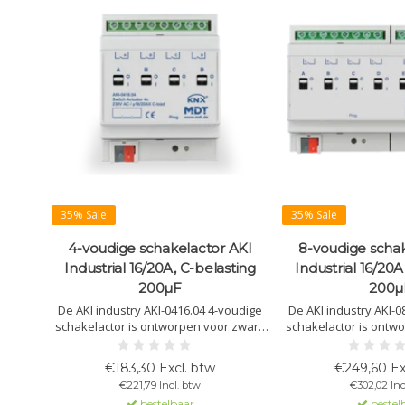
35% Sale
35% Sale
4-voudige schakelactor AKI
8-voudige schak
Industrial 16/20A, C-belasting
Industrial 16/20A
200µF
200µ
De AKI industry AKI-0416.04 4-voudige
De AKI industry AKI-0
schakelactor is ontworpen voor zware
schakelactor is ontw
lasten met hoge inschakelstromen. Met
industriële toepas
handmatige bediening en KNX-
inschakelstromen. 
€183,30 Excl. btw
€249,60 Ex
compatibiliteit biedt het betrouwbare
bediening en KNX-comp
€221,79 Incl. btw
€302,02 Inc
prestaties in industriële omgevingen.
het betrouwbare p
bestelbaar
bestel