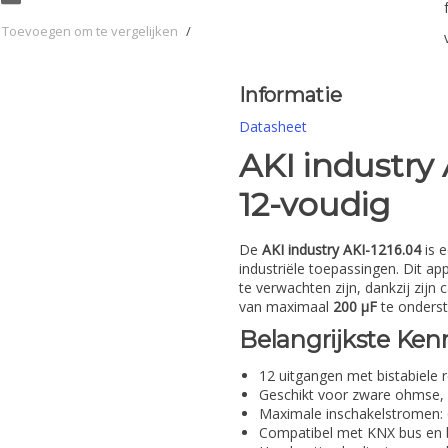
Toevoegen om te vergelijken
/
Informatie
Datasheet
AKI industry 
12-voudig
De
AKI industry AKI-1216.04
is 
industriële toepassingen. Dit ap
te verwachten zijn, dankzij zijn 
van maximaal
200 µF
te onders
Belangrijkste Ke
12 uitgangen met bistabiele r
Geschikt voor zware ohmse, c
Maximale inschakelstromen: 6
Compatibel met KNX bus en bi