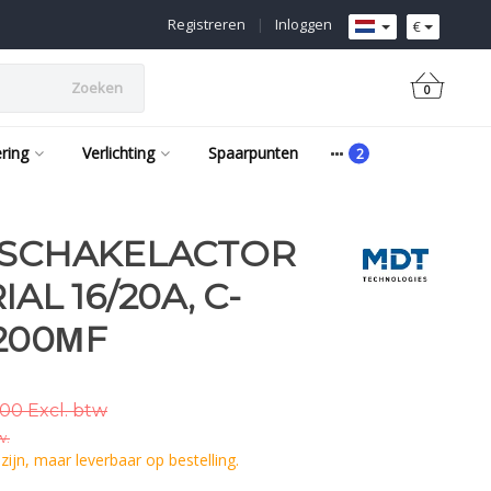
Registreren
|
Inloggen
€
Zoeken
0
ering
Verlichting
Spaarpunten
 SCHAKELACTOR
AL 16/20A, C-
200ΜF
00 Excl. btw
w.
ijn, maar leverbaar op bestelling.