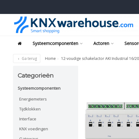
Systeemcomponenten
Actoren
Sensor
Ga terug
Home
12-voudige schakelactor AKI Industrial 16/2
Categorieën
Systeemcomponenten
Energiemeters
Tijdklokken
Interface
KNX voedingen
Gateways