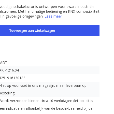
voudige schakelactor is ontworpen voor zware industriële
lstromen. Met handmatige bediening en KNX-compatibiliteit
s in gevoelige omgevingen.
Lees meer
Toevoegen aan winkelwagen
MDT
AKI-1216.04
4251916130183
Niet op voorraad in ons magazijn, maar leverbaar op
bestelling.
Wordt verzonden binnen circa 10 werkdagen (let op: dit is
een indicatie en afhankelijk van de beschikbaarheid bij de