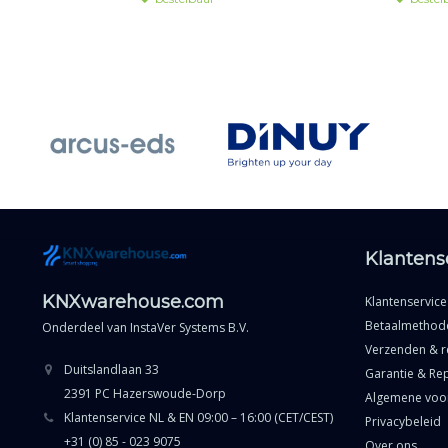
gevoelige om
Klantens
KNXwarehouse.com
Klantenservice
Betaalmethod
Onderdeel van
InstaVer Systems B.V.
Verzenden & r
Duitslandlaan 33
Garantie & Rep
2391 PC Hazerswoude-Dorp
Algemene voo
Klantenservice NL & EN 09:00 – 16:00 (CET/CEST)
Privacybeleid
+31 (0) 85 - 023 9075
Over ons