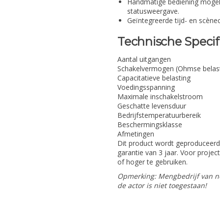
Handmatige bediening mogeli
statusweergave.
Geïntegreerde tijd- en scèneco
Technische Specif
Aantal uitgangen
Schakelvermogen (Ohmse belast
Capacitatieve belasting
Voedingsspanning
Maximale inschakelstroom
Geschatte levensduur
Bedrijfstemperatuurbereik
Beschermingsklasse
Afmetingen
Dit product wordt geproduceerd
garantie van 3 jaar. Voor proje
of hoger te gebruiken.
Opmerking: Mengbedrijf van no
de actor is niet toegestaan!