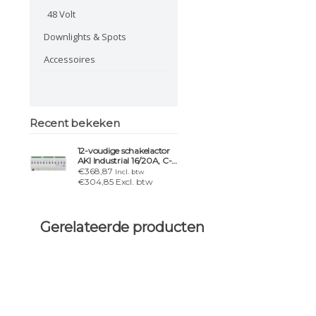
48 Volt
Downlights & Spots
Accessoires
Recent bekeken
12-voudige schakelactor
AKI Industrial 16/20A, C-
belasting 200µF
€368,87
Incl. btw
€304,85 Excl. btw
Gerelateerde producten