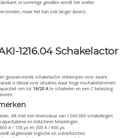
fabrikant; in sommige gevallen wordt het sneller
verzonden, maar het kan ook langer duren).
AKI-1216.04 Schakelactor
een geavanceerde schakelactor ontworpen voor zware
paraat is ideaal voor situaties waar hoge inschakelstromen
capaciteit om tot
16/20 A
te schakelen en een C-belasting
teunen.
nmerken
elais, elk met een levensduur van 1.000.000 schakelingen.
apacitatieve en inductieve belastingen.
00 A / 150 µs en 300 A / 600 µs.
edt uitgebreide logische en scènefuncties.