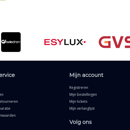
gevingen.
ervice
Mijn account
Registreren
en
Mijn bestellingen
etourneren
Mijn tickets
aratie
Mijn verlanglijst
rwaarden
Volg ons