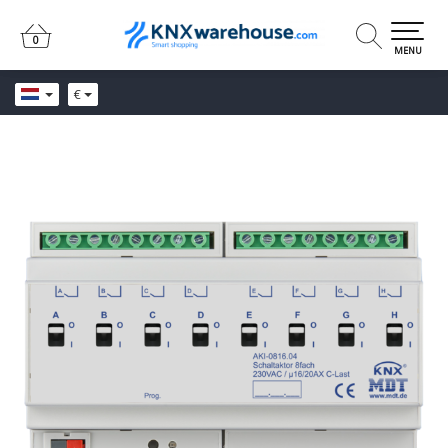
0
0
MENU
€