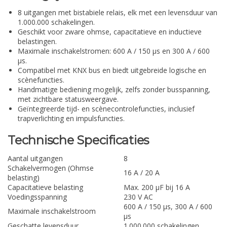
8 uitgangen met bistabiele relais, elk met een levensduur van
1.000.000 schakelingen.
Geschikt voor zware ohmse, capacitatieve en inductieve
belastingen.
Maximale inschakelstromen: 600 A / 150 µs en 300 A / 600
µs.
Compatibel met KNX bus en biedt uitgebreide logische en
scènefuncties.
Handmatige bediening mogelijk, zelfs zonder busspanning,
met zichtbare statusweergave.
Geïntegreerde tijd- en scènecontrolefuncties, inclusief
trapverlichting en impulsfuncties.
Technische Specificaties
Aantal uitgangen
8
Schakelvermogen (Ohmse
16 A / 20 A
belasting)
Capacitatieve belasting
Max. 200 µF bij 16 A
Voedingsspanning
230 V AC
600 A / 150 µs, 300 A / 600
Maximale inschakelstroom
µs
Geschatte levensduur
1.000.000 schakelingen