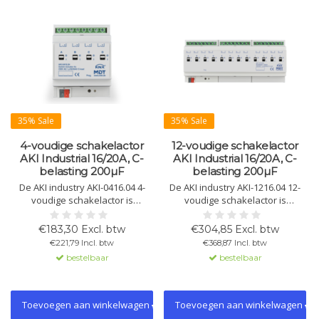
35% Sale
35% Sale
4-voudige schakelactor
12-voudige schakelactor
AKI Industrial 16/20A, C-
AKI Industrial 16/20A, C-
belasting 200µF
belasting 200µF
De AKI industry AKI-0416.04 4-
De AKI industry AKI-1216.04 12-
voudige schakelactor is
voudige schakelactor is
ontworpen voor zware lasten
ontworpen voor zware
met hoge inschakelstromen. Met
industriële toepassingen met
€183,30 Excl. btw
€304,85 Excl. btw
handmatige bediening en KNX-
hoge inschakelstromen. Met
€221,79 Incl. btw
€368,87 Incl. btw
compatibiliteit biedt het
handmatige bediening en KNX-
bestelbaar
bestelbaar
betrouwbare prestaties in
compatibiliteit biedt het
industriële omgevingen.
betrouwbare prestaties in
gevoelige omgevingen.
Toevoegen aan winkelwagen
Toevoegen aan winkelwagen