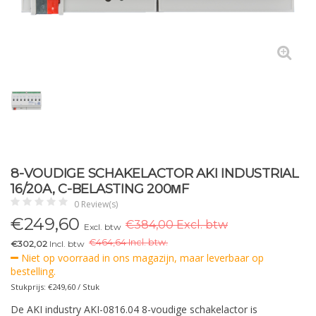
8-VOUDIGE SCHAKELACTOR AKI INDUSTRIAL
16/20A, C-BELASTING 200ΜF
0 Review(s)
€
249,60
€384,00 Excl. btw
Excl. btw
€
464,64 Incl. btw.
€302,02
Incl. btw
Niet op voorraad in ons magazijn, maar leverbaar op
bestelling.
Stukprijs: €249,60 / Stuk
De AKI industry AKI-0816.04 8-voudige schakelactor is