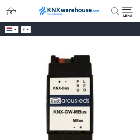
0
0
MENU
€