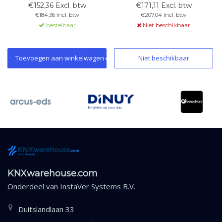
gegevenspunten.
broadcast-adressering zonder
€152,36 Excl. btw
€171,11 Excl. btw
Wandmontage. IP54/65. Voeding
vaste M-Bus-ID. Wandmontage.
€184,36 Incl. btw
€207,04 Incl. btw
via KNX-bus.
IP54/65.
bestelbaar
Niet beschikbaar
Toevoegen aan winkelwagen
Niet beschikbaar
KNXwarehouse.com
Onderdeel van
InstaVer Systems B.V.
Duitslandlaan 33