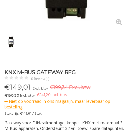
KNX M-BUS GATEWAY REG
0 Review(s)
€
149,01
€199,34 Excl. btw
Excl. btw
€
241,20 Incl. btw.
€180,30
Incl. btw
Niet op voorraad in ons magazijn, maar leverbaar op
bestelling.
Stukprijs: €149,01 / Stuk
Gateway voor DIN-railmontage, koppelt KNX met maximaal 3
M-Bus-apparaten. Ondersteunt 32 vrij toewijsbare datapunten.