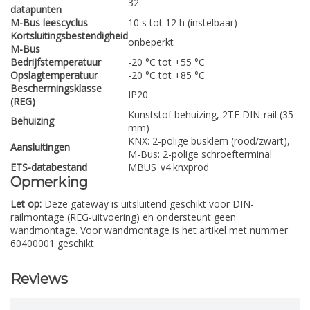
32
datapunten
M-Bus leescyclus
10 s tot 12 h (instelbaar)
Kortsluitingsbestendigheid
onbeperkt
M-Bus
Bedrijfstemperatuur
-20 °C tot +55 °C
Opslagtemperatuur
-20 °C tot +85 °C
Beschermingsklasse
IP20
(REG)
Kunststof behuizing, 2TE DIN-rail (35
Behuizing
mm)
KNX: 2-polige busklem (rood/zwart),
Aansluitingen
M-Bus: 2-polige schroefterminal
ETS-databestand
MBUS_v4.knxprod
Opmerking
Let op:
Deze gateway is uitsluitend geschikt voor DIN-
railmontage (REG-uitvoering) en ondersteunt geen
wandmontage. Voor wandmontage is het artikel met nummer
60400001 geschikt.
Reviews