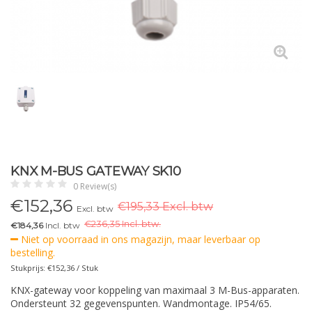
KNX M-BUS GATEWAY SK10
0 Review(s)
€
152,36
€195,33 Excl. btw
Excl. btw
€
236,35 Incl. btw.
€184,36
Incl. btw
Niet op voorraad in ons magazijn, maar leverbaar op
bestelling.
Stukprijs: €152,36 / Stuk
KNX-gateway voor koppeling van maximaal 3 M-Bus-apparaten.
Ondersteunt 32 gegevenspunten. Wandmontage. IP54/65.