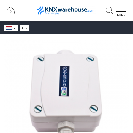
0
0
MENU
€