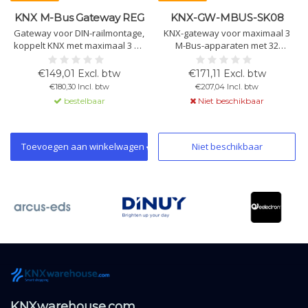
KNX M-Bus Gateway REG
KNX-GW-MBUS-SK08
Gateway voor DIN-railmontage,
KNX-gateway voor maximaal 3
koppelt KNX met maximaal 3 M-
M-Bus-apparaten met 32
Bus-apparaten. Ondersteunt 32
datapunten. Ondersteunt
vrij toewijsbare datapunten.
broadcast-adressering zonder
€149,01 Excl. btw
€171,11 Excl. btw
Inclusief buskoppeling.
vaste M-Bus-ID. Wandmontage.
€180,30 Incl. btw
€207,04 Incl. btw
IP54/65.
bestelbaar
Niet beschikbaar
Toevoegen aan winkelwagen
Niet beschikbaar
KNXwarehouse.com