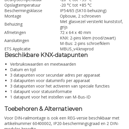
Opslagtemperatuur
-20 °C tot +85 °C
Beschermingsklasse
IP54/65 (SK10-behuizing)
Montage
Opbouw, 2 schroeven
Met glasvezel versterkt kunststof,
Behuizing
grijs
Afmetingen
72 x 64 x 40 mm
KNX: 2-pins klem (rood/zwart)
Aansluitingen
M-Bus: 2-pins schroefklem
ETS Applicatie
MBUS_v4.knxprod
Beschikbare KNX-datapunten
Verbruikswaarden en meetwaarden
Datum en tijd
3 datapunten voor secundair adres per apparaat
3 datapunten voor datuminfo per apparaat
3 datapunten voor het activeren van speciale functies
1 datapunt voor statusinformatie
1 datapunt voor het instellen van M-Bus-ID
Toebehoren & Alternatieven
Voor DIN-railmontage is ook een REG-versie beschikbaar met
artikelnummer 60400002, IP20-beschermingsgraad en 2 DIN-
modules breedte.