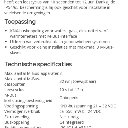
heeft een leescyclus van 10 seconden tot 12 uur. Dankzij de
IP54/65-bescherming is hij ook geschikt voor installatie in
veeleisende omgevingen.
Toepassing
KNX-buskoppeling voor water-, gas-, elektriciteits- of
warmtemeters met M-Bus-interface
Uitlezen van verbruiksdata in gebouwbeheersystemen
Geschikt voor kleine installaties met maximaal 3 M-Bus-
slaves
Technische specificaties
Max. aantal M-Bus-apparaten
3
Max. aantal M-Bus-
32 (vrij toewijsbaar)
datapunten
Leescyclus
10 s tot 12 h
M-Bus
Onbeperkt
kortsluitingsbestendigheid
Voedingsspanning
KNX-busspanning 21 – 32 VDC
Vermogensverbruik
ca. 550 mW bij 24 VDC
Extra voeding
Niet nodig
Buskoppeling
Geïntegreerd
Bedrijfstemperatuur
-20 °C tot +55 °C