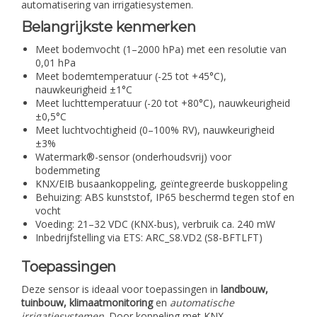
automatisering van irrigatiesystemen.
Belangrijkste kenmerken
Meet bodemvocht (1–2000 hPa) met een resolutie van
0,01 hPa
Meet bodemtemperatuur (-25 tot +45°C),
nauwkeurigheid ±1°C
Meet luchttemperatuur (-20 tot +80°C), nauwkeurigheid
±0,5°C
Meet luchtvochtigheid (0–100% RV), nauwkeurigheid
±3%
Watermark®-sensor (onderhoudsvrij) voor
bodemmeting
KNX/EIB busaankoppeling, geïntegreerde buskoppeling
Behuizing: ABS kunststof, IP65 beschermd tegen stof en
vocht
Voeding: 21–32 VDC (KNX-bus), verbruik ca. 240 mW
Inbedrijfstelling via ETS: ARC_S8.VD2 (S8-BFTLFT)
Toepassingen
Deze sensor is ideaal voor toepassingen in
landbouw,
tuinbouw, klimaatmonitoring
en
automatische
irrigatiesystemen
. Door koppeling met KNX-