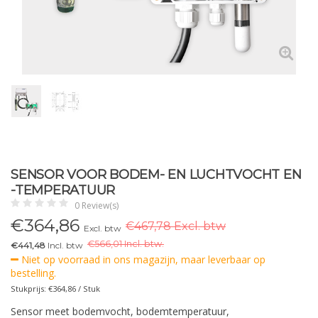
SENSOR VOOR BODEM- EN LUCHTVOCHT EN
-TEMPERATUUR
0 Review(s)
€
364,86
€467,78 Excl. btw
Excl. btw
€
566,01 Incl. btw.
€441,48
Incl. btw
Niet op voorraad in ons magazijn, maar leverbaar op
bestelling.
Stukprijs: €364,86 / Stuk
Sensor meet bodemvocht, bodemtemperatuur,