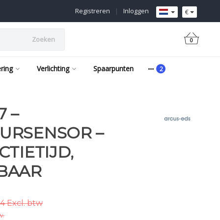
Registreren
|
Inloggen
€
Zoeken
0
ering
Verlichting
Spaarpunten
7 –
URSENSOR –
TIETIJD,
BAAR
4 Excl. btw
w.