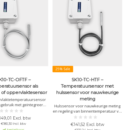
25% Sale
K10-TC-OFTF –
SK10-TC-HTF –
eratuursensor als
Temperatuursensor met
of oppervlaktesensor
hulssensor voor nauwkeurige
meting
vlaktetemperatuursensor
ngebruik met geïntegreerde
Hulssensor voor nauwkeurige meting
g. Geschikt voor HVAC-
en regeling van binnentemperatuur via
gen, ventilatorsturing en
H
KNX, met geïntegreerde regeling en
149,01 Excl. btw
ratuurgrensbewaking.
logische functies.
€180,30 Incl. btw
€141,52 Excl. btw
bestelbaar