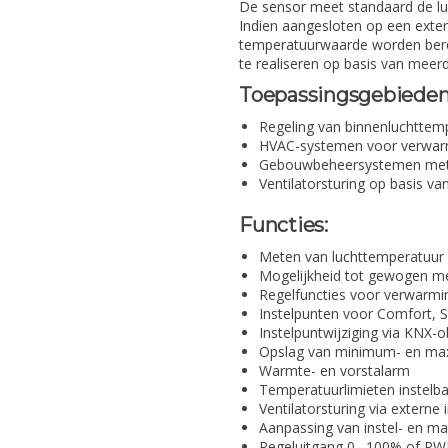
De sensor meet standaard de luc
Indien aangesloten op een exte
temperatuurwaarde worden bere
te realiseren op basis van mee
Toepassingsgebieden
Regeling van binnenluchttem
HVAC-systemen voor verwarm
Gebouwbeheersystemen met 
Ventilatorsturing op basis v
Functies:
Meten van luchttemperatuur v
Mogelijkheid tot gewogen me
Regelfuncties voor verwarmi
Instelpunten voor Comfort, 
Instelpuntwijziging via KNX-
Opslag van minimum- en m
Warmte- en vorstalarm
Temperatuurlimieten instelb
Ventilatorsturing via externe
Aanpassing van instel- en 
Regeluitgang 0…100% of PWM 