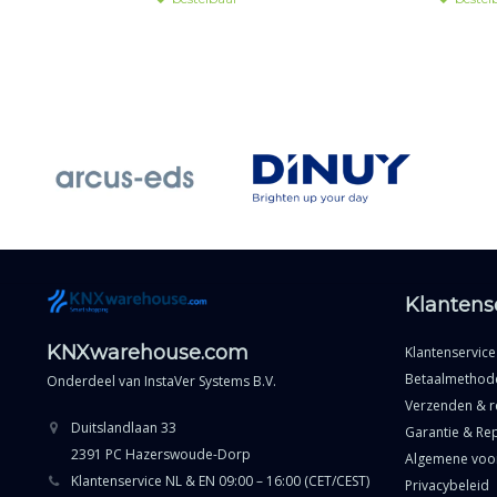
Klantens
KNXwarehouse.com
Klantenservice
Betaalmethod
Onderdeel van
InstaVer Systems B.V.
Verzenden & r
Duitslandlaan 33
Garantie & Rep
2391 PC Hazerswoude-Dorp
Algemene voo
Klantenservice NL & EN 09:00 – 16:00 (CET/CEST)
Privacybeleid