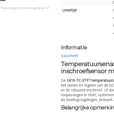
Toevoegen om te vergelijken
/
Levertijd:
Informatie
Datasheet
Temperatuursenso
inschroefsensor me
De
SK10-TC-ETF7 temperatuurs
het meten en regelen van de lu
en de robuuste inschroef- of do
toepassingen in HVAC-systemen
als koelingsregelingen, inclusief
Belangrijke opmerkin