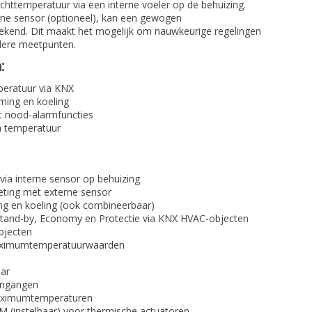
httemperatuur via een interne voeler op de behuizing.
rne sensor (optioneel), kan een gewogen
kend. Dit maakt het mogelijk om nauwkeurige regelingen
rdere meetpunten.
:
peratuur via KNX
ing en koeling
nood-alarmfuncties
an temperatuur
ia interne sensor op behuizing
ting met externe sensor
ng en koeling (ook combineerbaar)
Stand-by, Economy en Protectie via KNX HVAC-objecten
objecten
aximumtemperatuurwaarden
aar
 ingangen
maximumtemperaturen
(instelbaar) voor thermische actuatoren