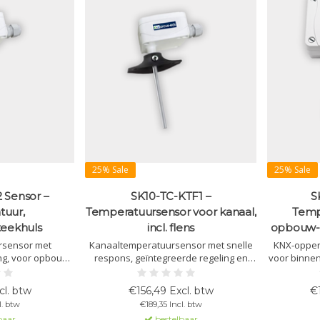
25% Sale
25% Sale
 Sensor –
SK10-TC-KTF1 –
S
tuur,
Temperatuursensor voor kanaal,
Temp
teekhuls
incl. flens
opbouw- 
rsensor met
Kanaaltemperatuursensor met snelle
KNX-opper
ing, voor opbouw
respons, geïntegreerde regeling en
voor binne
t en regelt de
flensmontage. Geschikt voor HVAC,
regelin
sche functies en
verwarming, koeling, ventilatorsturing
toepassin
cl. btw
€156,49 Excl. btw
€
turing.
en temperatuuralarmen via KNX.
tempe
l. btw
€189,35 Incl. btw
baar
bestelbaar