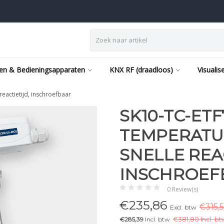
en & Bedieningsapparaten
KNX RF (draadloos)
Visualis
eactietijd, inschroefbaar
SK10-TC-ETF
TEMPERATU
SNELLE REAC
INSCHROEF
0 Review(s)
€
235,86
€315,5
Excl. btw
€285,39
Incl. btw
€
381,80 Incl. bt