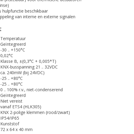
inse)
s hulpfunctie beschikbaar
ppeling van interne en externe signalen
:
Temperatuur
Geïntegreerd
-30 .. +150°C
0,02°C
Klasse B, ±(0,3°C + 0,005*T)
KNX-busspanning 21 .. 32VDC
ca. 240mW (bij 24VDC)
-25 .. +80°C
)
-25 .. +80°C
0 .. 100% r.v., niet-condenserend
Geïntegreerd
Niet vereist
vanaf ETS4 (HLK305)
KNX 2-polige klemmen (rood/zwart)
IP54/IP65
Kunststof
72 x 64 x 40 mm