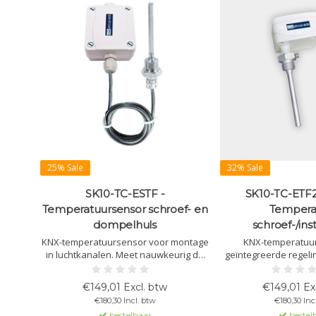
25% Sale
32% Sale
SK10-TC-ESTF -
SK10-TC-ETF2
Temperatuursensor schroef- en
Tempera
dompelhuls
schroef-/ins
KNX-temperatuursensor voor montage
KNX-temperatuu
in luchtkanalen. Meet nauwkeurig de
geïntegreerde regel
luchttemperatuur met instelbare
of dompelhuls. Mee
regeling voor verwarming, koeling en
temperatuur, met logi
€149,01 Excl. btw
€149,01 Ex
alarmfuncties.
ventilators
€180,30 Incl. btw
€180,30 Inc
bestelbaar
bestel