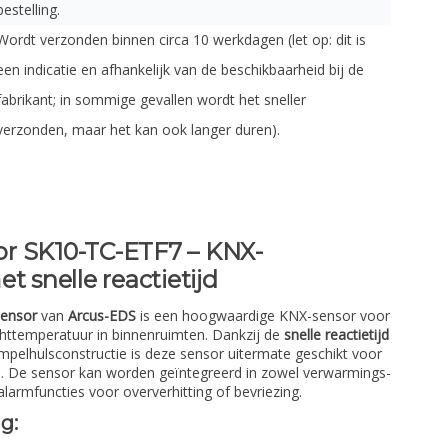
bestelling.
Wordt verzonden binnen circa 10 werkdagen (let op: dit is
een indicatie en afhankelijk van de beschikbaarheid bij de
fabrikant; in sommige gevallen wordt het sneller
verzonden, maar het kan ook langer duren).
r SK10-TC-ETF7 – KNX-
t snelle reactietijd
ensor
van
Arcus-EDS
is een hoogwaardige KNX-sensor voor
chttemperatuur in binnenruimten. Dankzij de
snelle reactietijd
mpelhulsconstructie is deze sensor uitermate geschikt voor
. De sensor kan worden geïntegreerd in zowel verwarmings-
 alarmfuncties voor oververhitting of bevriezing.
g: