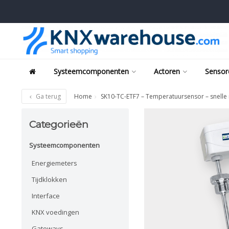
Systeemcomponenten
Actoren
Sensor
Ga terug
Home
SK10-TC-ETF7 – Temperatuursensor – snelle r
Categorieën
Systeemcomponenten
Energiemeters
Tijdklokken
Interface
KNX voedingen
Gateways