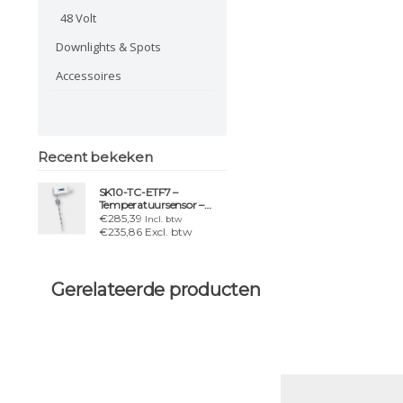
48 Volt
Downlights & Spots
Accessoires
Recent bekeken
SK10-TC-ETF7 –
Temperatuursensor –
snelle reactietijd,
€285,39
Incl. btw
inschroefbaar
€235,86 Excl. btw
Gerelateerde producten