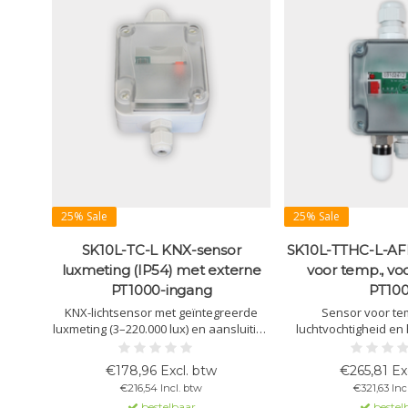
25% Sale
25% Sale
SK10L-TC-L KNX-sensor
SK10L-TTHC-L-AF
luxmeting (IP54) met externe
voor temp., voc
PT1000-ingang
PT10
KNX-lichtsensor met geïntegreerde
Sensor voor te
luxmeting (3–220.000 lux) en aansluiting
luchtvochtigheid en
voor externe PT1000-
geïntegreerde vo
temperatuursensor. Voor klimaat- en
klimaatregeling, da
€178,96 Excl. btw
€265,81 Ex
lichtregeling in gebouwen.
ventilatiebesturing e
€216,54 Incl. btw
€321,63 Inc
Geschikt voor 
bestelbaar
bestel