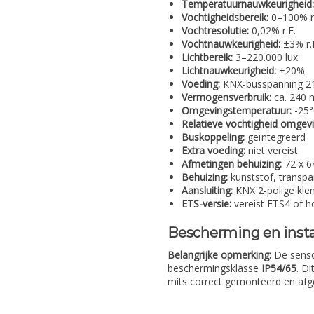
Temperatuurnauwkeurigheid:
Vochtigheidsbereik:
0–100% r.
Vochtresolutie:
0,02% r.F.
Vochtnauwkeurigheid:
±3% r.F
Lichtbereik:
3–220.000 lux
Lichtnauwkeurigheid:
±20%
Voeding:
KNX-busspanning 2
Vermogensverbruik:
ca. 240 
Omgevingstemperatuur:
-25°
Relatieve vochtigheid omgevi
Buskoppeling:
geïntegreerd
Extra voeding:
niet vereist
Afmetingen behuizing:
72 x 6
Behuizing:
kunststof, transpa
Aansluiting:
KNX 2-polige kle
ETS-versie:
vereist ETS4 of h
Bescherming en insta
Belangrijke opmerking:
De senso
beschermingsklasse
IP54/65
. D
mits correct gemonteerd en afged