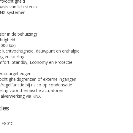
chtvochtigheid
asis van lichtsterkte
 KNX-systemen
or in de behuizing)
htigheid
.000 lux)
 luchtvochtigheid, dauwpunt en enthalpie
ng en koeling
omfort, Standby, Economy en Protectie
eratuurgeheugen
tvochtigheidsgrenzen of externe ingangen
egelfunctie bij risico op condensatie
ling voor thermische actuatoren
aalverwerking via KNX
ties
t +80°C
C