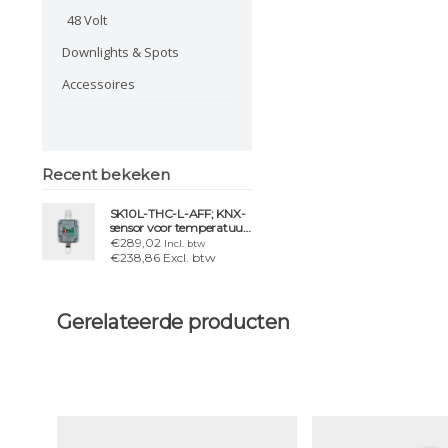
48 Volt
Downlights & Spots
Accessoires
Recent bekeken
SK10L-THC-L-AFF; KNX-
sensor voor temperatuur,
vocht en licht
€289,02
Incl. btw
€238,86 Excl. btw
Gerelateerde producten