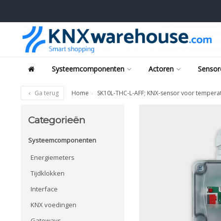
Systeemcomponenten
Actoren
Sensor
Ga terug
Home
SK10L-THC-L-AFF; KNX-sensor voor temperatu
Categorieën
Systeemcomponenten
Energiemeters
Tijdklokken
Interface
KNX voedingen
Gateways