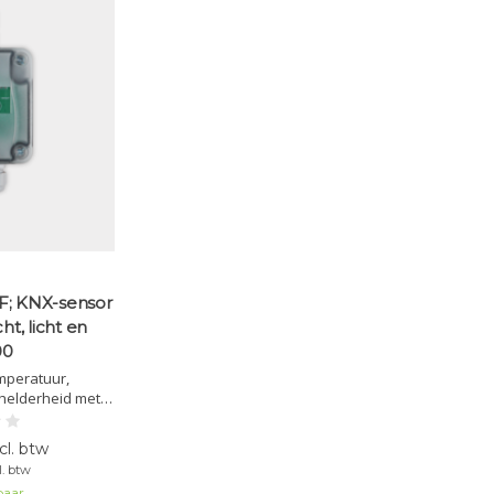
F; KNX-sensor
ht, licht en
00
mperatuur,
 helderheid met
elers. Voor
uwpuntbewaking,
cl. btw
n KNX-integratie.
l. btw
binnen- en
baar