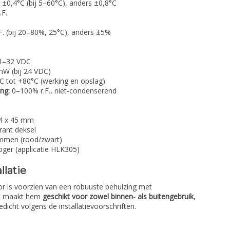
±0,4°C (bij 5–60°C), anders ±0,8°C
F.
. (bij 20–80%, 25°C), anders ±5%
1–32 VDC
mW (bij 24 VDC)
C tot +80°C (werking en opslag)
ng:
0–100% r.F., niet-condenserend
4 x 45 mm
rant deksel
mmen (rood/zwart)
oger (applicatie HLK305)
llatie
r is voorzien van een robuuste behuizing met
it maakt hem
geschikt voor zowel binnen- als buitengebruik
,
icht volgens de installatievoorschriften.