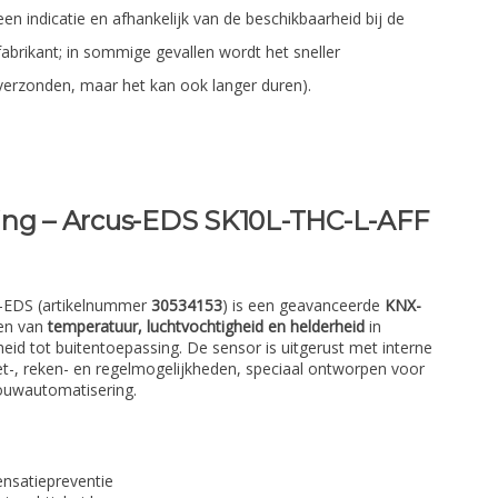
een indicatie en afhankelijk van de beschikbaarheid bij de
fabrikant; in sommige gevallen wordt het sneller
verzonden, maar het kan ook langer duren).
ing – Arcus-EDS SK10L-THC-L-AFF
-EDS (artikelnummer
30534153
) is een geavanceerde
KNX-
en van
temperatuur, luchtvochtigheid en helderheid
in
eid tot buitentoepassing. De sensor is uitgerust met interne
et-, reken- en regelmogelijkheden, speciaal ontworpen voor
ouwautomatisering.
nsatiepreventie