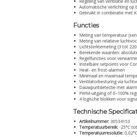
Regeling van ventilatie en lu
Automatische verlichting op b
Gebruikt in combinatie met
Functies
Meting van temperatuur (sens
Meting van relatieve luchtvoc
Lichtsterktemeting (3 tot 220
Berekende waarden: absolute
Regelfuncties voor verwarmi
Instelbare setpoints voor C
Heat- en frost-alarmen
Minimaal en maximaal temp
Ventilatorbesturing via luch
Dauwpuntdetectie met alarm/r
PWM-uitgang of 0–100% rege
4 logische blokken voor sign
Technische Specifica
Artikelnummer:
30534153
Temperatuurbereik:
-25°C to
Temperatuurresolutie:
0,02°