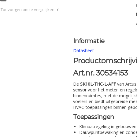
Toevoegen om te vergelijken
/
Informatie
Datasheet
Productomschrijv
Art.nr. 30534153
De
SK10L-THC-L-AFF
van Arcus
sensor
voor het meten en regel
binnenruimtes, met de mogelijkh
voelers en biedt uitgebreide me
HVAC-toepassingen binnen geb
Toepassingen
Klimaatregeling in gebouwen
Dauwpuntbewaking en conde