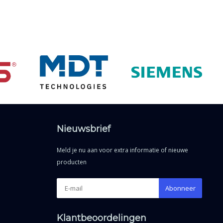
Nieuwsbrief
Meld je nu aan voor extra informatie of nieuwe
producten
Abonneer
Klantbeoordelingen