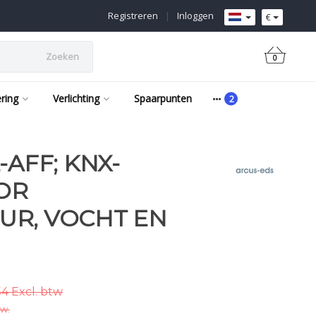
Registreren
|
Inloggen
€
Zoeken
0
ering
Verlichting
Spaarpunten
-AFF; KNX-
OR
UR, VOCHT EN
54 Excl. btw
tw.