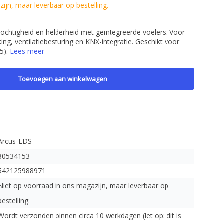
ijn, maar leverbaar op bestelling.
ochtigheid en helderheid met geïntegreerde voelers. Voor
ng, ventilatiebesturing en KNX-integratie. Geschikt voor
65).
Lees meer
Toevoegen aan winkelwagen
Arcus-EDS
30534153
642125988971
Niet op voorraad in ons magazijn, maar leverbaar op
bestelling.
Wordt verzonden binnen circa 10 werkdagen (let op: dit is