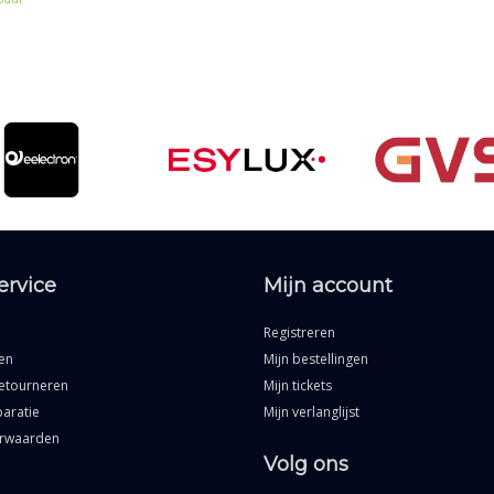
(IP54/65).
ervice
Mijn account
Registreren
en
Mijn bestellingen
etourneren
Mijn tickets
aratie
Mijn verlanglijst
rwaarden
Volg ons