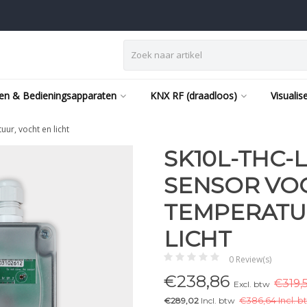
en & Bedieningsapparaten
KNX RF (draadloos)
Visualis
ur, vocht en licht
SK10L-THC-L
SENSOR VO
TEMPERATU
LICHT
0 Review(s)
€
238,86
€319,
Excl. btw
€289,02
Incl. btw
€
386,64 Incl. b