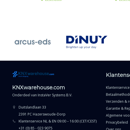
buitengebruik 
Klantens
KNXwarehouse.com
Klantenservice
Betaalmethod
Onderdeel van
InstaVer Systems B.V.
Verzenden & r
Duitslandlaan 33
Garantie & Rep
2391 PC Hazerswoude-Dorp
Algemene voo
Klantenservice NL & EN 09:00 – 16:00 (CET/CEST)
Privacybeleid
+31 (0) 85 - 023 9075
Over ons