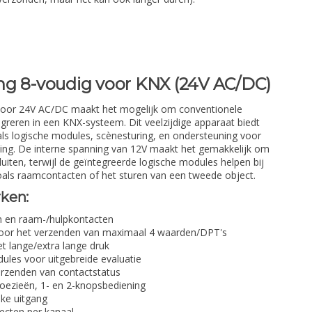
ng 8-voudig voor KNX (24V AC/DC)
voor 24V AC/DC maakt het mogelijk om conventionele
egreren in een KNX-systeem. Dit veelzijdige apparaat biedt
oals logische modules, scènesturing, en ondersteuning voor
ning. De interne spanning van 12V maakt het gemakkelijk om
luiten, terwijl de geïntegreerde logische modules helpen bij
oals raamcontacten of het sturen van een tweede object.
ken:
n en raam-/hulpkontacten
voor het verzenden van maximaal 4 waarden/DPT's
t lange/extra lange druk
ules voor uitgebreide evaluatie
rzenden van contactstatus
aloezieën, 1- en 2-knopsbediening
lke uitgang
ecten per kanaal