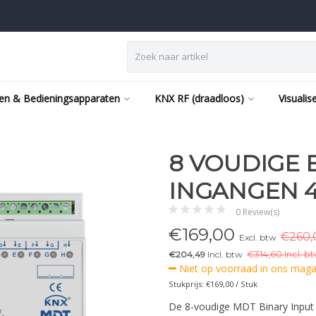
en & Bedieningsapparaten
KNX RF (draadloos)
Visualis
8 VOUDIGE 
INGANGEN 4
0 Review(s)
€
169,00
€260,
Excl. btw
€204,49
Incl. btw
€
314,60 Incl. bt
Niet op voorraad in ons magaz
Stukprijs: €169,00 / Stuk
De 8-voudige MDT Binary Input 