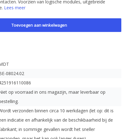
ntacten. Voorzien van logische modules, uitgebreide
ie.
Lees meer
Toevoegen aan winkelwagen
MDT
BE-08024.02
4251916110086
Niet op voorraad in ons magazijn, maar leverbaar op
bestelling.
Wordt verzonden binnen circa 10 werkdagen (let op: dit is
een indicatie en afhankelijk van de beschikbaarheid bij de
fabrikant; in sommige gevallen wordt het sneller
verzonden, maar het kan ook langer duren).