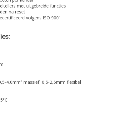
ltellers met uitgebreide functies
den na reset
ecertificeerd volgens ISO 9001
ies:
0m
,5-4,0mm² massief, 0,5-2,5mm² flexibel
45°C