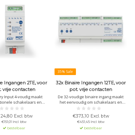
35% Sale
re Ingangen 2TE, voor
32x Binaire Ingangen 12TE, voor
4
. vrije contacten
pot. vrije contacten
ry Input 4-voudig maakt
De 32-voudige binaire ingang maakt
ionele schakelaars en
het eenvoudig om schakelaars en
"smart" voor KNX-systemen.
contacten aan te sluiten op een KNX-
t meerdere DPTs, logische
systeem. Ondersteunt geavanceerde
24,80 Excl. btw
€373,10 Excl. btw
 en is ideaal voor het
functies zoals scèneregeling,
€151,01 Incl. btw
€451,45 Incl. btw
n verlichting en jaloezieën
groepsbediening en meer. Geschikt
bestelbaar
bestelbaar
voor DIN-railmontage.