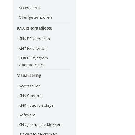
Accessoires
Overige sensoren
KNX RF (draadloos)
KNX RF sensoren
KNX RF aktoren
KNX RF systeem
componenten
Visualisering
Accessoires
KNX Servers
KNX Touchdisplays
Software
KNX gestuurde klokken
Enkelzijdige klokken