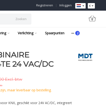
Registreren
|
Inloggen
€
Zoeken
0
ering
Verlichting
Spaarpunten
BINAIRE
TE 24 VAC/DC
00 Excl. btw
w.
ijn, maar leverbaar op bestelling.
voor KNX, geschikt voor 24V AC/DC, integreert