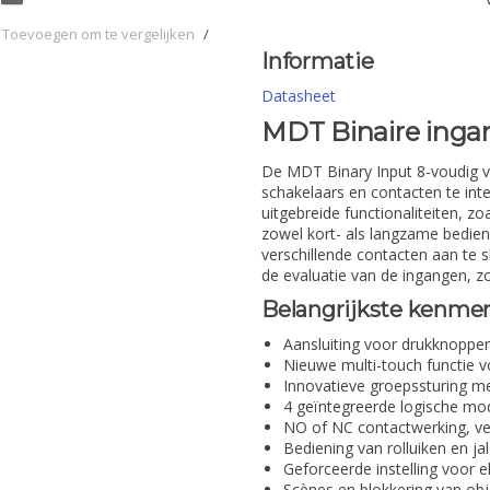
Toevoegen om te vergelijken
/
Informatie
Datasheet
MDT Binaire inga
De MDT Binary Input 8-voudig 
schakelaars en contacten te int
uitgebreide functionaliteiten, z
zowel kort- als langzame bedie
verschillende contacten aan te s
de evaluatie van de ingangen, z
Belangrijkste kenmer
Aansluiting voor drukknoppe
Nieuwe multi-touch functie 
Innovatieve groepssturing me
4 geïntegreerde logische mod
NO of NC contactwerking, ve
Bediening van rolluiken en j
Geforceerde instelling voor e
Scènes en blokkering van obj