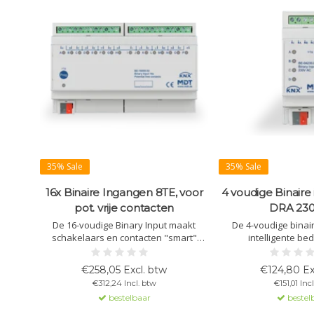
35% Sale
35% Sale
16x Binaire Ingangen 8TE, voor
4 voudige Binaire
pot. vrije contacten
DRA 23
De 16-voudige Binary Input maakt
De 4-voudige binair
schakelaars en contacten "smart"
intelligente be
binnen KNX-systemen. Ondersteunt
conventionele sc
lange/korte drukknopbediening,
contacten. Het appa
€258,05 Excl. btw
€124,80 Ex
geïntegreerde logica, en uitgebreide
230VAC signalen en i
€312,24 Incl. btw
€151,01 Inc
tellerfuncties. Ideaal voor schakelaars
het KNX-sy
bestelbaar
bestel
en raamcontacten.