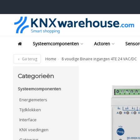
Systeemcomponenten
Actoren
Sensor
Ga terug
Home
8 voudige Binaire ingangen 4TE 24 VAC/DC
Categorieën
Systeemcomponenten
Energiemeters
Tijdklokken
Interface
KNX voedingen
Gateways