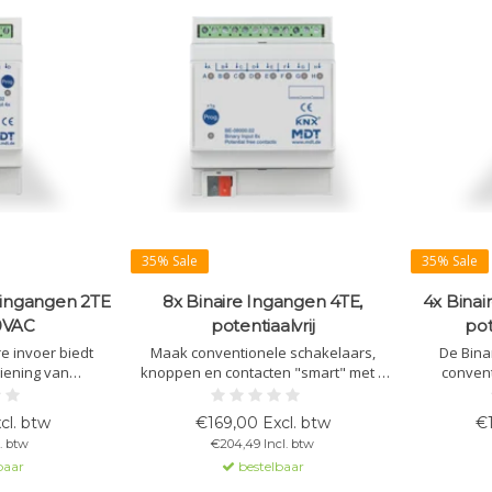
35% Sale
35% Sale
 ingangen 2TE
8x Binaire Ingangen 4TE,
4x Binai
0VAC
potentiaalvrij
pot
e invoer biedt
Maak conventionele schakelaars,
De Bina
diening van
knoppen en contacten "smart" met 8
convent
hakelaars of
aansluitingen, inclusief logische
contacten 
raat ondersteunt
modules, scènebeheer en
Ondersteun
cl. btw
€169,00 Excl. btw
€1
s compatibel met
ondersteuning voor KNX-bus.
modules
l. btw
€204,49 Incl. btw
steem.
bedienen va
baar
bestelbaar