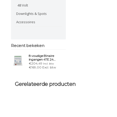
48 Volt
Downlights & Spots
Accessoires
Recent bekeken
8 voudige Binaire
ingangen 4TE 24
VAC/DC
€204,49
Incl. btw
€169,00 Excl. btw
Gerelateerde producten