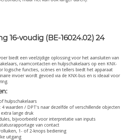
g 16-voudig (BE-16024.02) 24
er biedt een veelzijdige oplossing voor het aansluiten van
akelaars, raamcontacten en hulpschakelaars op een KNX-
 logische functies, scènes en tellers biedt het apparaat
inaire invoer wordt gevoed via de KNX-bus en is ideaal voor
ing.
en:
of hulpschakelaars
ot 4 waarden / DPT's naar dezelfde of verschillende objecten
extra lange druk
les, bijvoorbeeld voor interpretatie van inputs
statusrapportage van contact
olluiken, 1- of 2-knops bediening
lke uitgang