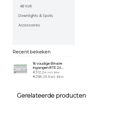
48 Volt
Downlights & Spots
Accessoires
Recent bekeken
16 voudige Binaire
ingangen 8TE 24
VAC/DC
€312,24
Incl. btw
€258,05 Excl. btw
Gerelateerde producten