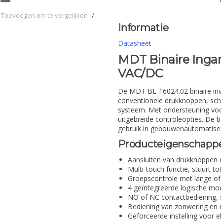
Toevoegen om te vergelijken
/
Informatie
Datasheet
MDT Binaire Ingan
VAC/DC
De MDT BE-16024.02 binaire invo
conventionele drukknoppen, sch
systeem. Met ondersteuning voor
uitgebreide controleopties. De b
gebruik in gebouwenautomatiser
Producteigenschapp
Aansluiten van drukknoppen 
Multi-touch functie, stuurt t
Groepscontrole met lange of 
4 geïntegreerde logische modu
NO of NC contactbediening, 
Bediening van zonwering en r
Geforceerde instelling voor e