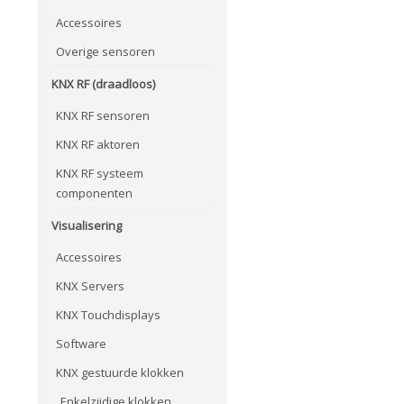
Accessoires
Overige sensoren
KNX RF (draadloos)
KNX RF sensoren
KNX RF aktoren
KNX RF systeem
componenten
Visualisering
Accessoires
KNX Servers
KNX Touchdisplays
Software
KNX gestuurde klokken
Enkelzijdige klokken