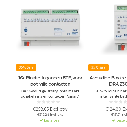
35% Sale
35% Sale
16x Binaire Ingangen 8TE, voor
4 voudige Binaire
pot. vrije contacten
DRA 23
De 16-voudige Binary Input maakt
De 4-voudige binair
schakelaars en contacten "smart"
intelligente be
binnen KNX-systemen. Ondersteunt
conventionele sc
lange/korte drukknopbediening,
contacten. Het appa
€258,05 Excl. btw
€124,80 Ex
geïntegreerde logica, en uitgebreide
230VAC signalen en i
€312,24 Incl. btw
€151,01 Inc
tellerfuncties. Ideaal voor schakelaars
het KNX-sy
bestelbaar
bestel
en raamcontacten.