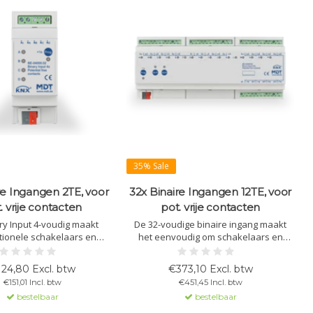
35% Sale
re Ingangen 2TE, voor
32x Binaire Ingangen 12TE, voor
4
. vrije contacten
pot. vrije contacten
ry Input 4-voudig maakt
De 32-voudige binaire ingang maakt
ionele schakelaars en
het eenvoudig om schakelaars en
"smart" voor KNX-systemen.
contacten aan te sluiten op een KNX-
t meerdere DPTs, logische
systeem. Ondersteunt geavanceerde
24,80 Excl. btw
€373,10 Excl. btw
 en is ideaal voor het
functies zoals scèneregeling,
€151,01 Incl. btw
€451,45 Incl. btw
n verlichting en jaloezieën
groepsbediening en meer. Geschikt
bestelbaar
bestelbaar
voor DIN-railmontage.