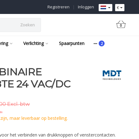
Registreren
|
Inloggen
€
Zoeken
0
ering
Verlichting
Spaarpunten
 BINAIRE
TE 24 VAC/DC
00 Excl. btw
w.
ijn, maar leverbaar op bestelling.
voor het verbinden van drukknoppen of venstercontacten.