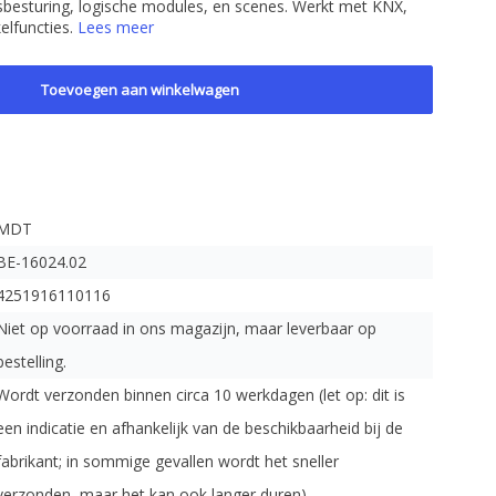
sbesturing, logische modules, en scenes. Werkt met KNX,
elfuncties.
Lees meer
Toevoegen aan winkelwagen
MDT
BE-16024.02
4251916110116
Niet op voorraad in ons magazijn, maar leverbaar op
bestelling.
Wordt verzonden binnen circa 10 werkdagen (let op: dit is
een indicatie en afhankelijk van de beschikbaarheid bij de
fabrikant; in sommige gevallen wordt het sneller
verzonden, maar het kan ook langer duren).