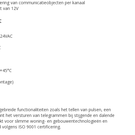
ering van communicatieobjecten per kanaal
ct van 12V
:
 24VAC
C
 +45°C
ontage)
ebreide functionaliteiten zoals het tellen van pulsen, een
unt het versturen van telegrammen bij stijgende en dalende
schikt voor slimme woning- en gebouwentechnologieën en
volgens ISO 9001 certificering.