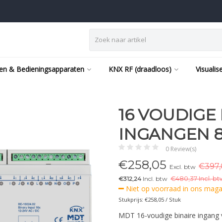
en & Bedieningsapparaten
KNX RF (draadloos)
Visualis
16 VOUDIGE
INGANGEN 8
0 Review(s)
€
258,05
€397,
Excl. btw
€312,24
Incl. btw
€
480,37 Incl. bt
Niet op voorraad in ons magaz
Stukprijs: €258,05 / Stuk
MDT 16-voudige binaire ingang 