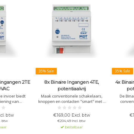
35% Sale
35% Sale
 ingangen 2TE
8x Binaire Ingangen 4TE,
4x Binai
0VAC
potentiaalvrij
pot
e invoer biedt
Maak conventionele schakelaars,
De Bina
diening van
knoppen en contacten "smart" met 8
convent
hakelaars of
aansluitingen, inclusief logische
contacten 
raat ondersteunt
modules, scènebeheer en
Ondersteun
cl. btw
€169,00 Excl. btw
€1
s compatibel met
ondersteuning voor KNX-bus.
modules
l. btw
€204,49 Incl. btw
steem.
bedienen va
baar
bestelbaar