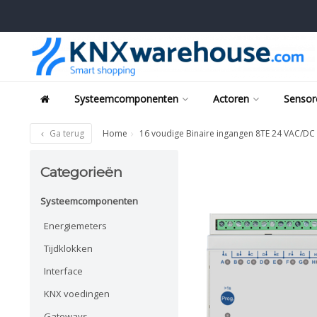
Systeemcomponenten
Actoren
Sensor
Ga terug
Home
16 voudige Binaire ingangen 8TE 24 VAC/DC
Categorieën
Systeemcomponenten
Energiemeters
Tijdklokken
Interface
KNX voedingen
Gateways