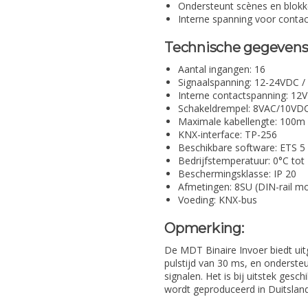
Ondersteunt scènes en blokk
Interne spanning voor conta
Technische gegevens
Aantal ingangen: 16
Signaalspanning: 12-24VDC /
Interne contactspanning: 12V
Schakeldrempel: 8VAC/10VD
Maximale kabellengte: 100m
KNX-interface: TP-256
Beschikbare software: ETS 5
Bedrijfstemperatuur: 0°C tot
Beschermingsklasse: IP 20
Afmetingen: 8SU (DIN-rail m
Voeding: KNX-bus
Opmerking:
De MDT Binaire Invoer biedt uitg
pulstijd van 30 ms, en onderste
signalen. Het is bij uitstek ge
wordt geproduceerd in Duitsland 