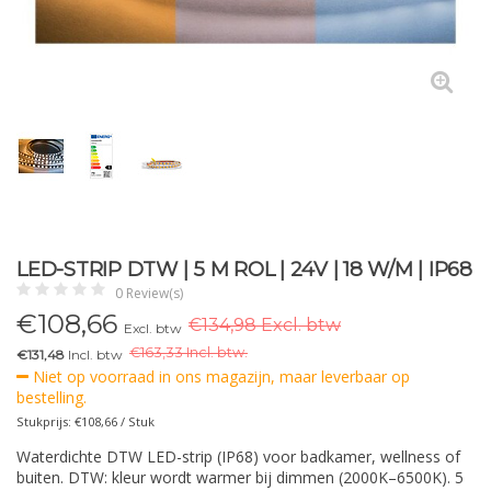
LED-STRIP DTW | 5 M ROL | 24V | 18 W/M | IP68
0 Review(s)
€
108,66
€134,98 Excl. btw
Excl. btw
€
163,33 Incl. btw.
€131,48
Incl. btw
Niet op voorraad in ons magazijn, maar leverbaar op
bestelling.
Stukprijs: €108,66 / Stuk
Waterdichte DTW LED-strip (IP68) voor badkamer, wellness of
buiten. DTW: kleur wordt warmer bij dimmen (2000K–6500K). 5