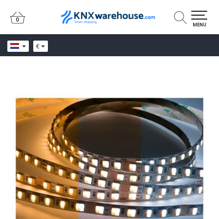
0
0
MENU
€