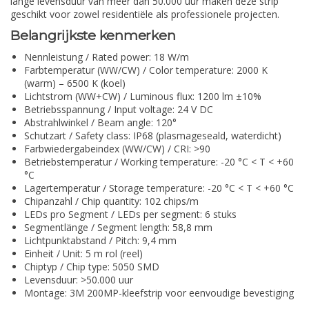
lange levensduur van meer dan 50.000 uur maken deze strip
geschikt voor zowel residentiële als professionele projecten.
Belangrijkste kenmerken
Nennleistung / Rated power: 18 W/m
Farbtemperatur (WW/CW) / Color temperature: 2000 K
(warm) – 6500 K (koel)
Lichtstrom (WW+CW) / Luminous flux: 1200 lm ±10%
Betriebsspannung / Input voltage: 24 V DC
Abstrahlwinkel / Beam angle: 120°
Schutzart / Safety class: IP68 (plasmageseald, waterdicht)
Farbwiedergabeindex (WW/CW) / CRI: >90
Betriebstemperatur / Working temperature: -20 °C < T < +60
°C
Lagertemperatur / Storage temperature: -20 °C < T < +60 °C
Chipanzahl / Chip quantity: 102 chips/m
LEDs pro Segment / LEDs per segment: 6 stuks
Segmentlänge / Segment length: 58,8 mm
Lichtpunktabstand / Pitch: 9,4 mm
Einheit / Unit: 5 m rol (reel)
Chiptyp / Chip type: 5050 SMD
Levensduur: >50.000 uur
Montage: 3M 200MP-kleefstrip voor eenvoudige bevestiging