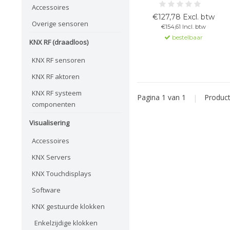
K, IP20. DT8-compatibel voor
Accessoires
dynamische kleurregeling,
€127,78 Excl. btw
CRI >90 (WW), 96 LEDs/m, 5 m
Overige sensoren
€154,61 Incl. btw
rol met 3M-kleefband. Voor
bestelbaar
sfeerverlichting binnen.
KNX RF (draadloos)
KNX RF sensoren
KNX RF aktoren
KNX RF systeem
Pagina 1 van 1
|
Produc
componenten
Visualisering
Accessoires
KNX Servers
KNX Touchdisplays
Software
KNX gestuurde klokken
Enkelzijdige klokken