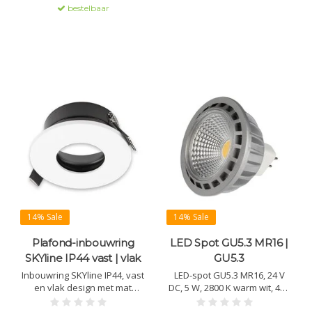
3M-plakstrip.
bestelbaar
kleurweergave (CRI >90), 24 V
DC en levensduur >50.000
uur.
14% Sale
14% Sale
Plafond-inbouwring
LED Spot GU5.3 MR16 |
SKYline IP44 vast | vlak
GU5.3
Inbouwring SKYline IP44, vast
LED-spot GU5.3 MR16, 24 V
en vlak design met mat
DC, 5 W, 2800 K warm wit, 420
oppervlak (wit of zwart).
lm, 60° bundel. CRI >90, COB-