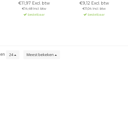
Aluminium behuizing met
technologie, dimbaar via
€11,97 Excl. btw
€9,12 Excl. btw
beschermglas en afdichting.
PWM. IP20, aluminium
€14,48 Incl. btw
€11,04 Incl. btw
Geschikt voor MR16-spots,
behuizing, levensduur
bestelbaar
bestelbaar
voor gebruik in gesloten
>20.000 uur.
vochtige plafonds.
ten
24
Meest bekeken