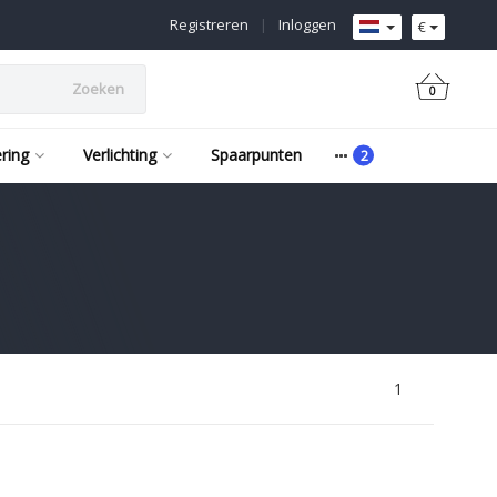
Registreren
|
Inloggen
€
Zoeken
0
ering
Verlichting
Spaarpunten
1