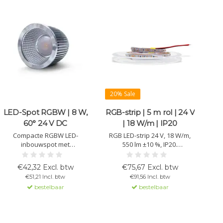
20% Sale
LED-Spot RGBW | 8 W,
RGB-strip | 5 m rol | 24 V
60° 24 V DC
| 18 W/m | IP20
Compacte RGBW LED-
RGB LED-strip 24 V, 18 W/m,
inbouwspot met
550 lm ±10 %, IP20.
warmwitkanaal, CRI > 90 en
Levensduur >50.000 uur, 102
homogeen lichtbeeld. 8 W,
chips/m, 5 m rol, 3M-
€42,32 Excl. btw
€75,67 Excl. btw
60°, werkt op 24 V DC CV met
kleefband voor eenvoudige
€51,21 Incl. btw
€91,56 Incl. btw
PWM-driver. Ideaal voor
montage. Flexibel en ideaal
bestelbaar
bestelbaar
sfeer- en accentverlichting.
voor sfeerverlichting.