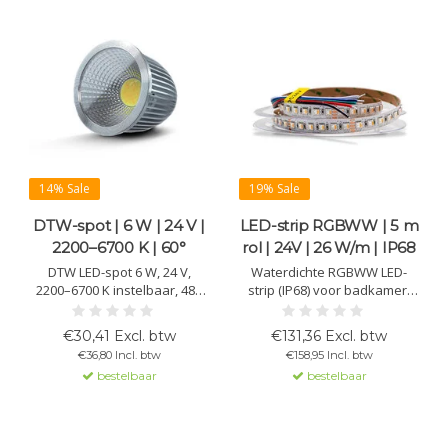
14% Sale
19% Sale
DTW-spot | 6 W | 24 V |
LED-strip RGBWW | 5 m
2200–6700 K | 60°
rol | 24V | 26 W/m | IP68
DTW LED-spot 6 W, 24 V,
Waterdichte RGBWW LED-
2200–6700 K instelbaar, 480
strip (IP68) voor badkamer,
lm @4000 K, 60°. CRI >90,
wellness of buiten. 24V, 26
DT8/DALI compatibel, MR16
W/m, warmwit 2850K, 1400 lm,
€30,41 Excl. btw
€131,36 Excl. btw
fitting, aluminium behuizing,
96 chips/m, CRI 71, >50.000 u,
€36,80 Incl. btw
€158,95 Incl. btw
levensduur >30.000 uur.
120°, 5050 SMD, met 3M-
bestelbaar
bestelbaar
plakstrip.