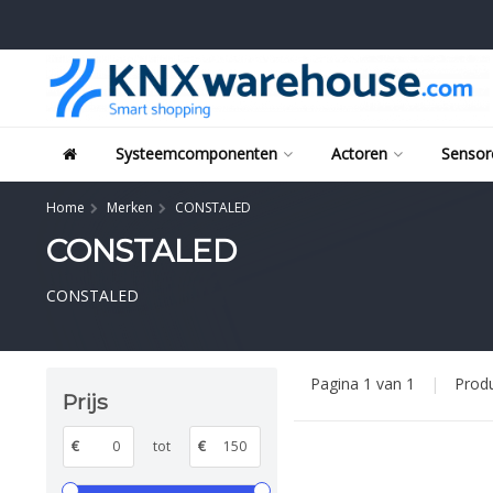
Systeemcomponenten
Actoren
Sensor
Home
Merken
CONSTALED
CONSTALED
CONSTALED
Pagina 1 van 1
|
Prod
Prijs
€
tot
€