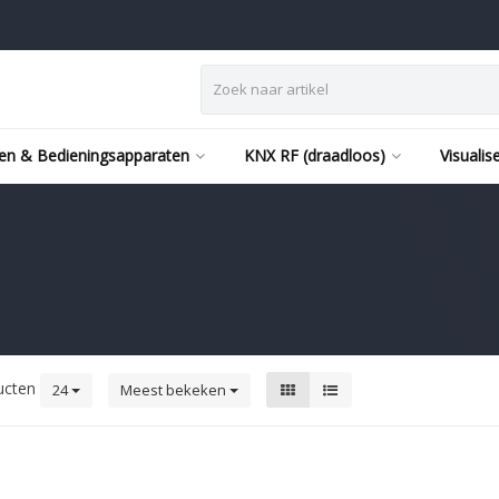
en & Bedieningsapparaten
KNX RF (draadloos)
Visualis
ucten
24
Meest bekeken