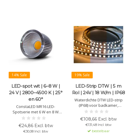
14% Sale
19% Sale
LED-spot wit | 6–8 W |
LED-Strip DTW | 5 m
24 V | 2800–4500 K | 25°
Rol | 24V | 18 W/m | IP68
en 60°
Waterdichte DTW LED-strip
(IP68) voor badkamer,
ConstaLED MR16 LED-
wellness of buiten. DTW:
Spotserie met 6 W en 8 W
kleur wordt warmer bij
varianten, beschikbaar in
€108,66 Excl. btw
dimmen (2000K–6500K). 5 m,
2800 K, 3300 K of 4500 K en
€131,48 Incl. btw
€24,86 Excl. btw
18 W/m, 24V, 1200 lm, 102
met 25° of 60° stralingshoek.
bestelbaar
€30,08 Incl. btw
chips/m, CRI >90, >50.000 u,
Hoogwaardige