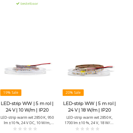
bestelbaar
aluminium.
19% Sale
20% Sale
LED-strip WW | 5 m rol |
LED-strip WW | 5 m rol |
24 V | 10 W/m | IP20
24 V | 18 W/m | IP20
LED-strip warm wit 2850 K, 950
LED-strip warm wit 2850 K,
lm ±10 %, 24 V DC, 10 W/m,
1700 lm ±10 %, 24 V, 18 W/m,
IP20. CRI >90, levensduur
IP20. CRI >90, 102 chips/m,