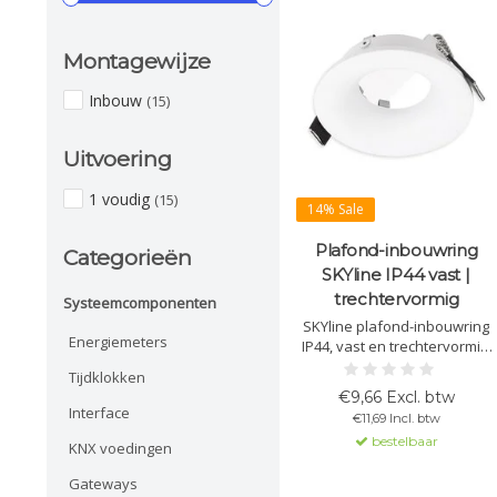
Montagewijze
Inbouw
(15)
Uitvoering
1 voudig
(15)
14% Sale
Plafond-inbouwring
Categorieën
SKYline IP44 vast |
trechtervormig
Systeemcomponenten
SKYline plafond-inbouwring
Energiemeters
IP44, vast en trechtervormig,
verkrijgbaar in mat wit of
Tijdklokken
zwart. Aluminium met
€9,66 Excl. btw
beschermglas en afdichting.
Interface
€11,69 Incl. btw
Geschikt voor MR16-spots in
bestelbaar
gesloten vochtige plafonds.
KNX voedingen
Gateways