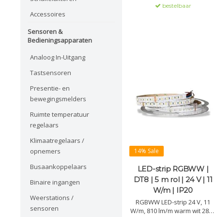
bestelbaar
dimbaar, lange levensduur
Accessoires
(>50.000 u) en 3M plakstrip.
Sensoren &
Bedieningsapparaten
Analoog In-Uitgang
Tastsensoren
Presentie- en
bewegingsmelders
Ruimte temperatuur
regelaars
Klimaatregelaars /
opnemers
14% Sale
Busaankoppelaars
LED-strip RGBWW |
DT8 | 5 m rol | 24 V | 11
Binaire ingangen
W/m | IP20
Weerstations /
RGBWW LED-strip 24 V, 11
sensoren
W/m, 810 lm/m warm wit 2800