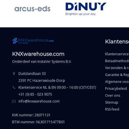
Klantens
KNXwarehouse.com
Klantenservice
Betaalmethod
Onderdeel van
InstaVer Systems B.V.
Verzenden & r
Duitslandlaan 33
Garantie & Rep
2391 PC Hazerswoude-Dorp
Algemene voo
Klantenservice NL & EN 09:00 – 16:00 (CET/CEST)
Privacybeleid
+31 (0) 85 - 023 9075
Over ons
info@knxwarehouse.com
Sitemap
RSS-feed
KVK nummer: 28071131
BTW-nummer: NL801715477B01