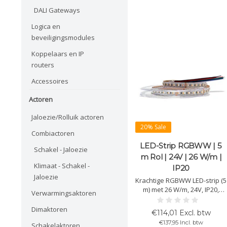
DALI Gateways
Logica en
beveiligingsmodules
Koppelaars en IP
routers
Accessoires
Actoren
Jaloezie/Rolluik actoren
20% Sale
Combiactoren
LED-Strip RGBWW | 5
Schakel - Jaloezie
m Rol | 24V | 26 W/m |
Klimaat - Schakel -
IP20
Jaloezie
Krachtige RGBWW LED-strip (5
m) met 26 W/m, 24V, IP20,
Verwarmingsaktoren
2850 K warmwit, 1400 lm ±10%
en 96 chips/m. Creëer
Dimaktoren
€114,01 Excl. btw
sfeervolle kleuren of warm
€137,95 Incl. btw
Schakelaktoren
licht met >90 CRI, PWM-