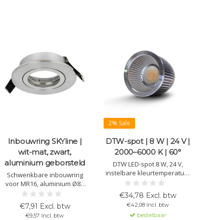
2% Sale
Inbouwring SKYline |
DTW-spot | 8 W | 24 V |
wit-mat, zwart,
2000–6000 K | 60°
aluminium geborsteld
DTW LED-spot 8 W, 24 V,
instelbare kleurtemperatuur
Schwenkbare inbouwring
2000–6000 K, 750 lm ±10 %,
voor MR16, aluminium Ø85
60° stralingshoek. CRI >96 en
mm, uitsparing Ø68 mm, 50°
€34,78 Excl. btw
levensduur >50.000 uur.
kantelbaar, eenvoudig te
€42,08 Incl. btw
€7,91 Excl. btw
Perfect voor dynamische
monteren. Verkrijgbaar in wit
bestelbaar
€9,57 Incl. btw
sfeer- en accentverlichting.
mat, zwart en geborsteld