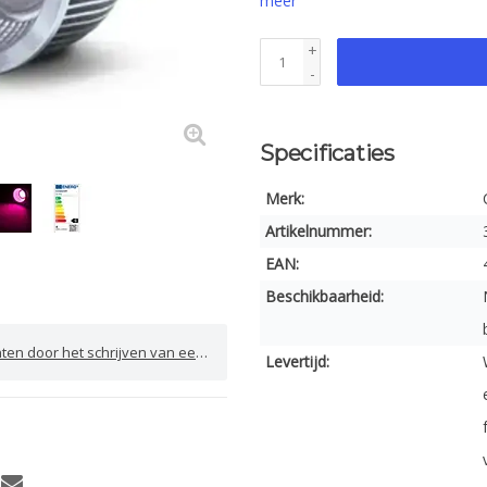
meer
+
-
Specificaties
Merk:
Artikelnummer:
EAN:
Beschikbaarheid:
door het schrijven van een review
Levertijd: