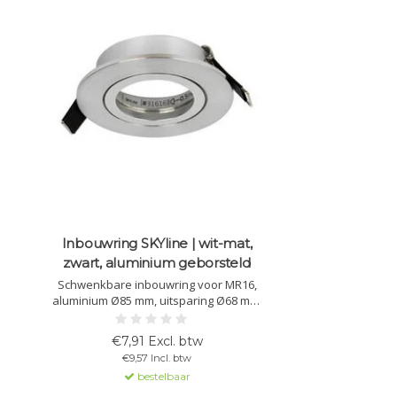
Inbouwring SKYline | wit-mat,
zwart, aluminium geborsteld
Schwenkbare inbouwring voor MR16,
aluminium Ø85 mm, uitsparing Ø68 mm,
50° kantelbaar, eenvoudig te
monteren. Verkrijgbaar in wit mat,
€7,91 Excl. btw
zwart en geborsteld aluminium.
€9,57 Incl. btw
bestelbaar