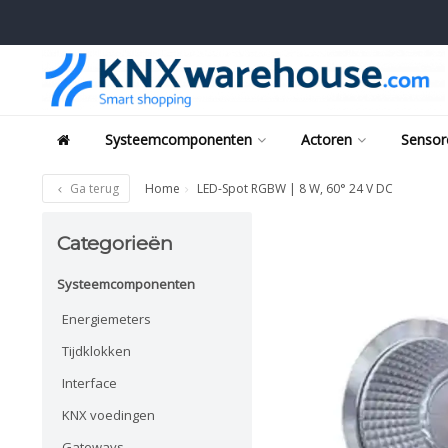
Systeemcomponenten
Actoren
Sensor
Ga terug
Home
LED-Spot RGBW | 8 W, 60° 24 V DC
Categorieën
Systeemcomponenten
Energiemeters
Tijdklokken
Interface
KNX voedingen
Gateways