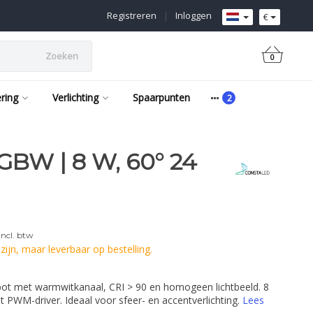
Registreren
|
Inloggen
€
Zoeken
0
ering
Verlichting
Spaarpunten
BW | 8 W, 60° 24
Incl. btw
ijn, maar leverbaar op bestelling.
 met warmwitkanaal, CRI > 90 en homogeen lichtbeeld. 8
 PWM-driver. Ideaal voor sfeer- en accentverlichting.
Lees