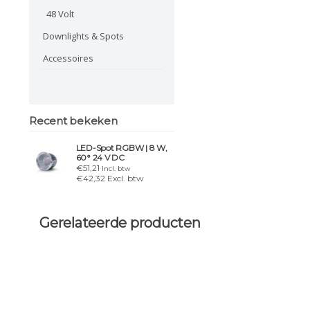
48 Volt
Downlights & Spots
Accessoires
Recent bekeken
LED-Spot RGBW | 8 W,
60° 24 V DC
€51,21
Incl. btw
€42,32 Excl. btw
Gerelateerde producten