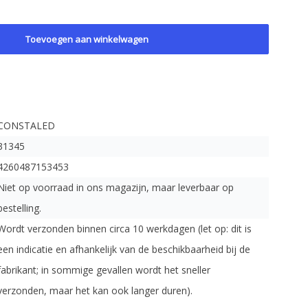
Toevoegen aan winkelwagen
CONSTALED
31345
4260487153453
Niet op voorraad in ons magazijn, maar leverbaar op
bestelling.
Wordt verzonden binnen circa 10 werkdagen (let op: dit is
een indicatie en afhankelijk van de beschikbaarheid bij de
fabrikant; in sommige gevallen wordt het sneller
verzonden, maar het kan ook langer duren).