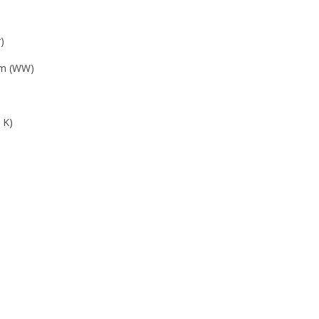
)
 lm (WW)
 K)