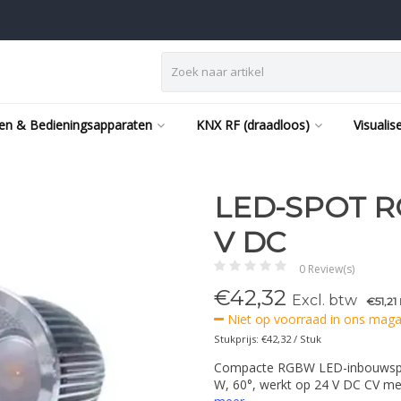
en & Bedieningsapparaten
KNX RF (draadloos)
Visualis
LED-SPOT RG
V DC
0 Review(s)
€
42,32
Excl. btw
€51,21
Niet op voorraad in ons magaz
Stukprijs: €42,32 / Stuk
Compacte RGBW LED-inbouwspot
W, 60°, werkt op 24 V DC CV met