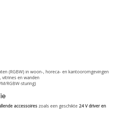
centen (RGBW) in woon-, horeca- en kantooromgevingen
, vitrines en wanden
PWM/RGBW-sturing)
ie
llende accessoires
zoals een geschikte
24 V driver en