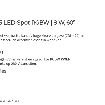
 LED-Spot RGBW | 8 W, 60°
warmwitte kanaal, hoge kleurweergave (CRI > 90) en
r sfeer- en accentverlichting in woon- en
ng
age (CV)
en vereist een geschikte
RGBW PWM-
eks op 230 V aansluiten.
ies
, WW ca. 4 W)