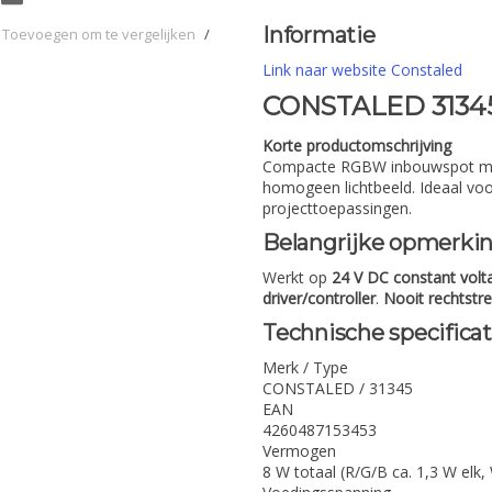
Informatie
Toevoegen om te vergelijken
/
Link naar website Constaled
CONSTALED 31345
Korte productomschrijving
Compacte RGBW inbouwspot met 
homogeen lichtbeeld. Ideaal voo
projecttoepassingen.
Belangrijke opmerki
Werkt op
24 V DC constant volt
driver/controller
.
Nooit rechtstre
Technische specificat
Merk / Type
CONSTALED / 31345
EAN
4260487153453
Vermogen
8 W totaal (R/G/B ca. 1,3 W elk