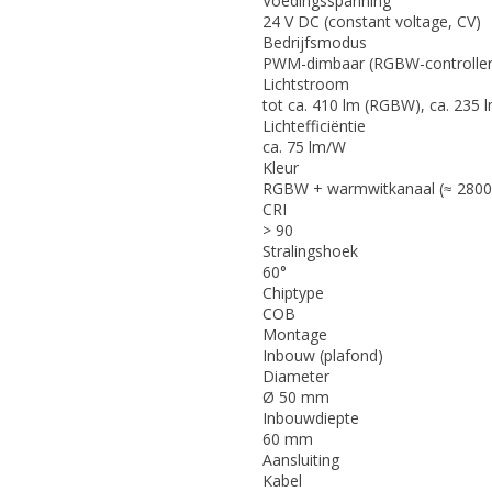
Voedingsspanning
24 V DC (constant voltage, CV)
Bedrijfsmodus
PWM-dimbaar (RGBW-controller
Lichtstroom
tot ca. 410 lm (RGBW), ca. 235
Lichtefficiëntie
ca. 75 lm/W
Kleur
RGBW + warmwitkanaal (≈ 2800
CRI
> 90
Stralingshoek
60°
Chiptype
COB
Montage
Inbouw (plafond)
Diameter
Ø 50 mm
Inbouwdiepte
60 mm
Aansluiting
Kabel