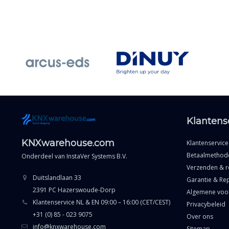
Klantens
KNXwarehouse.com
Klantenservice
Betaalmethod
Onderdeel van
InstaVer Systems B.V.
Verzenden & r
Duitslandlaan 33
Garantie & Rep
2391 PC Hazerswoude-Dorp
Algemene voo
Klantenservice NL & EN 09:00 – 16:00 (CET/CEST)
Privacybeleid
+31 (0) 85 - 023 9075
Over ons
info@knxwarehouse.com
Sitemap