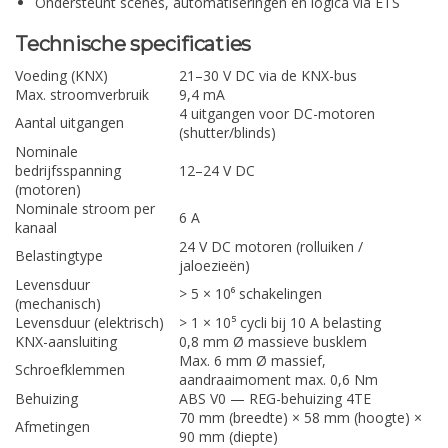
Ondersteunt scènes, automatiseringen en logica via ETS
Technische specificaties
Voeding (KNX)
21–30 V DC via de KNX-bus
Max. stroomverbruik
9,4 mA
4 uitgangen voor DC-motoren
Aantal uitgangen
(shutter/blinds)
Nominale
bedrijfsspanning
12–24 V DC
(motoren)
Nominale stroom per
6 A
kanaal
24 V DC motoren (rolluiken /
Belastingtype
jaloezieën)
Levensduur
> 5 × 10⁶ schakelingen
(mechanisch)
Levensduur (elektrisch)
> 1 × 10⁵ cycli bij 10 A belasting
KNX-aansluiting
0,8 mm Ø massieve busklem
Max. 6 mm Ø massief,
Schroefklemmen
aandraaimoment max. 0,6 Nm
Behuizing
ABS V0 — REG-behuizing 4TE
70 mm (breedte) × 58 mm (hoogte) ×
Afmetingen
90 mm (diepte)