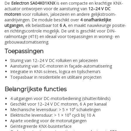
De
Eelectron SA04K01KNX
is een compacte en krachtige KNX-
actuator ontworpen voor de aansturing van
12–24 V DC
motoren
voor rolluiken, jaloezieën en andere gelijkstroom-
aandrijvingen. De module beschikt over
4 onafhankelijke
uitgangen
, elk belastbaar tot
6 A
, en maakt nauwkeurige positie-
en richtingscontrole mogelijk. De unit is geschikt voor DIN-
railmontage (4TE) en ideaal voor toepassingen in woning- en
gebouwautomatisering.
Toepassingen
Sturing van 12–24 V DC rolluiken en jaloezieën
Aansturing van DC-motoren in façade-automatisering
Integratie in KNX-scènes, logica en tijdschema’s
Toepasbaar in residentiële en utilitaire projecten
Belangrijkste functies
4 uitgangen voor DC-motorbediening (shutter/blinds)
Geschikt voor 12–24 V DC motoren, 6 A per kanaal
Mechanische levensduur: > 5 × 10⁶ schakelingen
Elektrische levensduur: > 1 × 10⁵ cycli bij 10 A
Aparte voeding voor de motoruitgangen
Geïntegreerde KNX-businterface