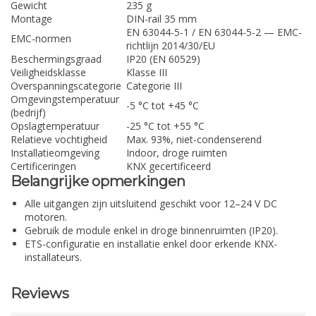
Gewicht
235 g
Montage
DIN-rail 35 mm
EN 63044-5-1 / EN 63044-5-2 — EMC-
EMC-normen
richtlijn 2014/30/EU
Beschermingsgraad
IP20 (EN 60529)
Veiligheidsklasse
Klasse III
Overspanningscategorie
Categorie III
Omgevingstemperatuur
-5 °C tot +45 °C
(bedrijf)
Opslagtemperatuur
-25 °C tot +55 °C
Relatieve vochtigheid
Max. 93%, niet-condenserend
Installatieomgeving
Indoor, droge ruimten
Certificeringen
KNX gecertificeerd
Belangrijke opmerkingen
Alle uitgangen zijn uitsluitend geschikt voor 12–24 V DC
motoren.
Gebruik de module enkel in droge binnenruimten (IP20).
ETS-configuratie en installatie enkel door erkende KNX-
installateurs.
Reviews