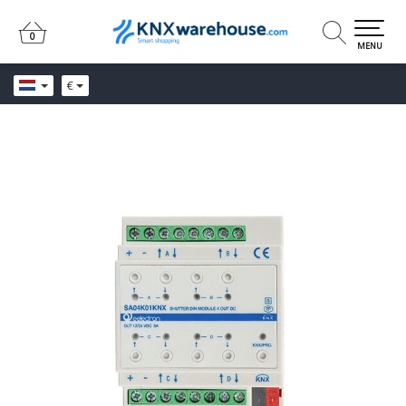
0
0
MENU
€