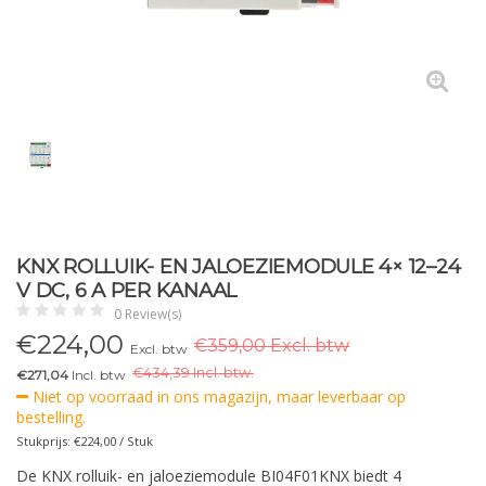
KNX ROLLUIK- EN JALOEZIEMODULE 4× 12–24
V DC, 6 A PER KANAAL
0 Review(s)
€
224,00
€359,00 Excl. btw
Excl. btw
€
434,39 Incl. btw.
€271,04
Incl. btw
Niet op voorraad in ons magazijn, maar leverbaar op
bestelling.
Stukprijs: €224,00 / Stuk
De KNX rolluik- en jaloeziemodule BI04F01KNX biedt 4