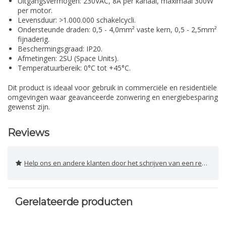
Uitgangsvermogen: 230VAC, 8A per kanaal, maximaal 300W
per motor.
Levensduur: >1.000.000 schakelcycli.
Ondersteunde draden: 0,5 - 4,0mm² vaste kern, 0,5 - 2,5mm²
fijnaderig.
Beschermingsgraad: IP20.
Afmetingen: 2SU (Space Units).
Temperatuurbereik: 0°C tot +45°C.
Dit product is ideaal voor gebruik in commerciële en residentiële
omgevingen waar geavanceerde zonwering en energiebesparing
gewenst zijn.
Reviews
Help ons en andere klanten door het schrijven van een review
Gerelateerde producten