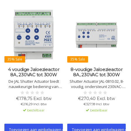
35% Sale
35% Sale
4 voudige Jaloezieactor
8-voudige Jaloezieactor
8A, 230VAC tot 300W
8A, 230VAC tot 300W
De JAL Shutter Actuator biedt
Shutter Actuator JAL-0810.02, 8-
nauwkeurige bediening van
voudig, ondersteunt 230VAC-
maximaal 4 jaloezie- of
motoren tot 300W. Functies
rolluikmotoren. Met functies
omvatten automatische
€178,75 Excl. btw
€270,40 Excl. btw
zoals automatische zonwering,
zonnescherming, reis- en
€216,29 Incl. btw
€327,18 Incl. btw
handmatige bediening, en
stopinstellingen, handmatige
bestelbaar
bestelbaar
uitgebreide veiligheidsopties.
bediening met LED-indicator, en
prioriteitsopties.
Toevoegen aan winkelwagen
Toevoegen aan winkelwagen