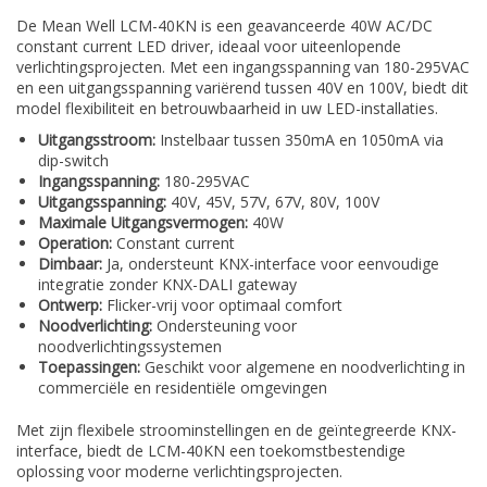
De Mean Well LCM-40KN is een geavanceerde 40W AC/DC
constant current LED driver, ideaal voor uiteenlopende
verlichtingsprojecten. Met een ingangsspanning van 180-295VAC
en een uitgangsspanning variërend tussen 40V en 100V, biedt dit
model flexibiliteit en betrouwbaarheid in uw LED-installaties.
Uitgangsstroom:
Instelbaar tussen 350mA en 1050mA via
dip-switch
Ingangsspanning:
180-295VAC
Uitgangsspanning:
40V, 45V, 57V, 67V, 80V, 100V
Maximale Uitgangsvermogen:
40W
Operation:
Constant current
Dimbaar:
Ja, ondersteunt KNX-interface voor eenvoudige
integratie zonder KNX-DALI gateway
Ontwerp:
Flicker-vrij voor optimaal comfort
Noodverlichting:
Ondersteuning voor
noodverlichtingssystemen
Toepassingen:
Geschikt voor algemene en noodverlichting in
commerciële en residentiële omgevingen
Met zijn flexibele stroominstellingen en de geïntegreerde KNX-
interface, biedt de LCM-40KN een toekomstbestendige
oplossing voor moderne verlichtingsprojecten.