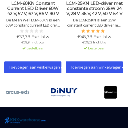
LCM-60KN Constant
LCM-25KN LED-driver met
Current LED Driver 60W
constante stroom 25W 24
42 V, 57 V, 67 V, 86 V, 90 V
V, 28 V, 36 V, 42 V, 50 V, 54 V
De Mean Well LCM-60KN is een
De LCM-25KN is een 25W
60W constant current LED driver
constant current LED driver met
met instelbare uitgangsstroom
selecteerbare stroomniveaus
(500mA-1400mA). Geschikt voor
via DIP-schakelaar, KNX-
€57,78 Excl. btw
€48,78 Excl. btw
noodverlichting en dimbaar via
interface en flikkervrij ontwerp.
€69,91 Incl. btw
€59,02 Incl. btw
KNX-interface, direct
Ondersteunt noodverlichting en
bestelbaar
bestelbaar
aansluitbaar op KNX.
constante lichtopbrengst.
Toevoegen aan winkelwagen
Toevoegen aan winkelwagen