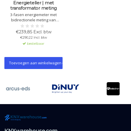
Energieteller | met
transformator meting
3-fasen energiemeter met
bidirectionele meting van
energieverbruik en -opwekking.
Meet actief, blind en
€239,85 Excl. btw
schijnvermogen, spanning,
€290,22 Incl. btw
stroom en vermogensfactor cos
bestelbaar
phi. Geschikt voor een- en
driefasige systemen. Inclusief 63
A stroomtransformatoren.
Toevoegen aan winkelwagen