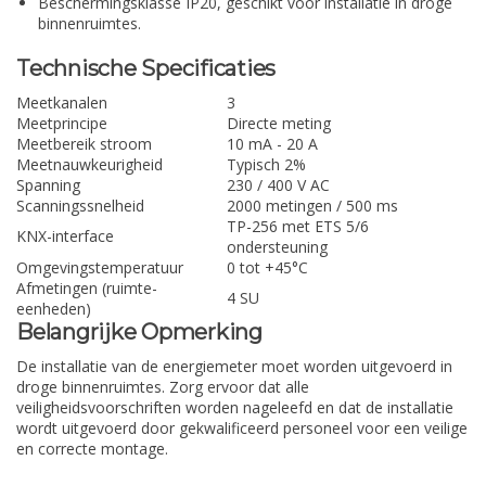
Beschermingsklasse IP20, geschikt voor installatie in droge
binnenruimtes.
Technische Specificaties
Meetkanalen
3
Meetprincipe
Directe meting
Meetbereik stroom
10 mA - 20 A
Meetnauwkeurigheid
Typisch 2%
Spanning
230 / 400 V AC
Scanningssnelheid
2000 metingen / 500 ms
TP-256 met ETS 5/6
KNX-interface
ondersteuning
Omgevingstemperatuur
0 tot +45°C
Afmetingen (ruimte-
4 SU
eenheden)
Belangrijke Opmerking
De installatie van de energiemeter moet worden uitgevoerd in
droge binnenruimtes. Zorg ervoor dat alle
veiligheidsvoorschriften worden nageleefd en dat de installatie
wordt uitgevoerd door gekwalificeerd personeel voor een veilige
en correcte montage.