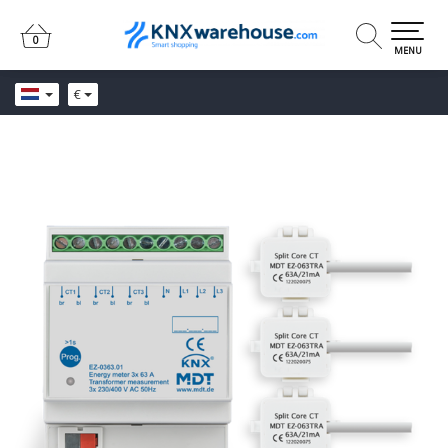
0
0
MENU
€