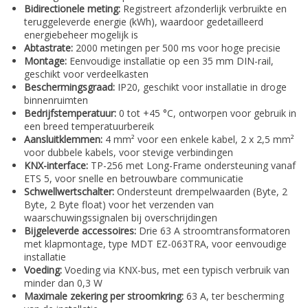
Bidirectionele meting:
Registreert afzonderlijk verbruikte en
teruggeleverde energie (kWh), waardoor gedetailleerd
energiebeheer mogelijk is
Abtastrate:
2000 metingen per 500 ms voor hoge precisie
Montage:
Eenvoudige installatie op een 35 mm DIN-rail,
geschikt voor verdeelkasten
Beschermingsgraad:
IP20, geschikt voor installatie in droge
binnenruimten
Bedrijfstemperatuur:
0 tot +45 °C, ontworpen voor gebruik in
een breed temperatuurbereik
Aansluitklemmen:
4 mm² voor een enkele kabel, 2 x 2,5 mm²
voor dubbele kabels, voor stevige verbindingen
KNX-interface:
TP-256 met Long-Frame ondersteuning vanaf
ETS 5, voor snelle en betrouwbare communicatie
Schwellwertschalter:
Ondersteunt drempelwaarden (Byte, 2
Byte, 2 Byte float) voor het verzenden van
waarschuwingssignalen bij overschrijdingen
Bijgeleverde accessoires:
Drie 63 A stroomtransformatoren
met klapmontage, type MDT EZ-063TRA, voor eenvoudige
installatie
Voeding:
Voeding via KNX-bus, met een typisch verbruik van
minder dan 0,3 W
Maximale zekering per stroomkring:
63 A, ter bescherming