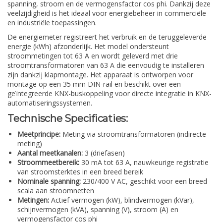
spanning, stroom en de vermogensfactor cos phi. Dankzij deze
veelzijdigheid is het ideaal voor energiebeheer in commerciële
en industriële toepassingen.
De energiemeter registreert het verbruik en de teruggeleverde
energie (kWh) afzonderlijk. Het model ondersteunt
stroommetingen tot 63 A en wordt geleverd met drie
stroomtransformatoren van 63 A die eenvoudig te installeren
zijn dankzij klapmontage. Het apparaat is ontworpen voor
montage op een 35 mm DIN-rail en beschikt over een
geïntegreerde KNX-buskoppeling voor directe integratie in KNX-
automatiseringssystemen.
Technische Specificaties:
Meetprincipe:
Meting via stroomtransformatoren (indirecte
meting)
Aantal meetkanalen:
3 (driefasen)
Stroommeetbereik:
30 mA tot 63 A, nauwkeurige registratie
van stroomsterktes in een breed bereik
Nominale spanning:
230/400 V AC, geschikt voor een breed
scala aan stroomnetten
Metingen:
Actief vermogen (kW), blindvermogen (kVar),
schijnvermogen (kVA), spanning (V), stroom (A) en
vermogensfactor cos phi