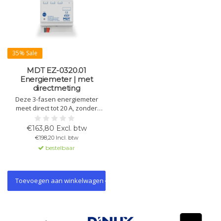
35% Sale
MDT EZ-0320.01
Energiemeter | met
directmeting
Deze 3-fasen energiemeter
meet direct tot 20 A, zonder
meettransformatoren.
Registreert actief/reactief
€163,80 Excl. btw
vermogen, spanning, stroom en
€198,20 Incl. btw
cos phi, en onderscheidt
bestelbaar
verbruik en opbrengst,
Toevoegen aan winkelwagen