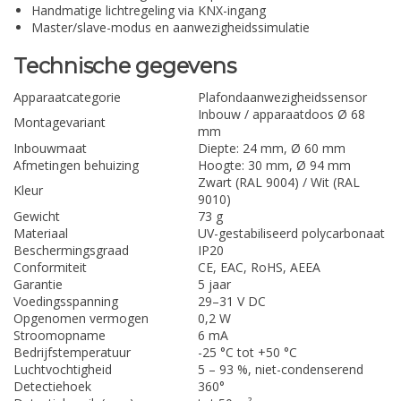
Handmatige lichtregeling via KNX-ingang
Master/slave-modus en aanwezigheidssimulatie
Technische gegevens
Apparaatcategorie
Plafondaanwezigheidssensor
Inbouw / apparaatdoos Ø 68
Montagevariant
mm
Inbouwmaat
Diepte: 24 mm, Ø 60 mm
Afmetingen behuizing
Hoogte: 30 mm, Ø 94 mm
Zwart (RAL 9004) / Wit (RAL
Kleur
9010)
Gewicht
73 g
Materiaal
UV-gestabiliseerd polycarbonaat
Beschermingsgraad
IP20
Conformiteit
CE, EAC, RoHS, AEEA
Garantie
5 jaar
Voedingsspanning
29–31 V DC
Opgenomen vermogen
0,2 W
Stroomopname
6 mA
Bedrijfstemperatuur
-25 °C tot +50 °C
Luchtvochtigheid
5 – 93 %, niet-condenserend
Detectiehoek
360°