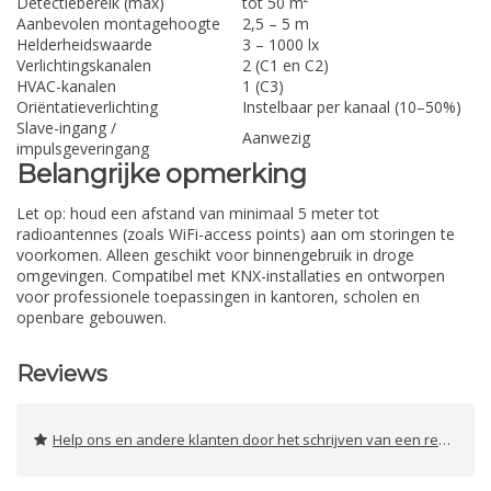
Detectiebereik (max)
tot 50 m²
Aanbevolen montagehoogte
2,5 – 5 m
Helderheidswaarde
3 – 1000 lx
Verlichtingskanalen
2 (C1 en C2)
HVAC-kanalen
1 (C3)
Oriëntatieverlichting
Instelbaar per kanaal (10–50%)
Slave-ingang /
Aanwezig
impulsgeveringang
Belangrijke opmerking
Let op: houd een afstand van minimaal 5 meter tot
radioantennes (zoals WiFi-access points) aan om storingen te
voorkomen. Alleen geschikt voor binnengebruik in droge
omgevingen. Compatibel met KNX-installaties en ontworpen
voor professionele toepassingen in kantoren, scholen en
openbare gebouwen.
Reviews
Help ons en andere klanten door het schrijven van een review