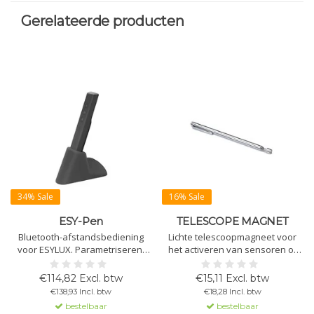
Gerelateerde producten
34% Sale
16% Sale
ESY-Pen
TELESCOPE MAGNET
Bluetooth-afstandsbediening
Lichte telescoopmagneet voor
voor ESYLUX. Parametriseren,
het activeren van sensoren of
licht meten, projecten beheren.
om KNX-apparaten in
Alleen compatibel met ESYLUX-
programmeerstand te zetten.
€114,82 Excl. btw
€15,11 Excl. btw
melders en noodverlichting die
Ideaal voor moeilijk bereikbare
€138,93 Incl. btw
€18,28 Incl. btw
op afstand te bedienen zijn.
plaatsen. Lengte 655 mm.
bestelbaar
bestelbaar