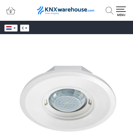
0
0
MENU
€