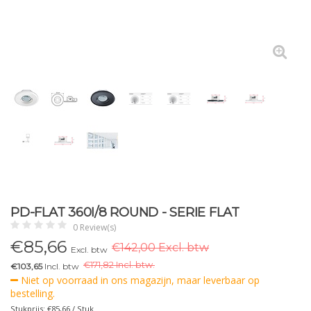
PD-FLAT 360I/8 ROUND - SERIE FLAT
0 Review(s)
€
85,66
€142,00 Excl. btw
Excl. btw
€
171,82 Incl. btw.
€103,65
Incl. btw
Niet op voorraad in ons magazijn, maar leverbaar op
bestelling.
Stukprijs: €85,66 / Stuk