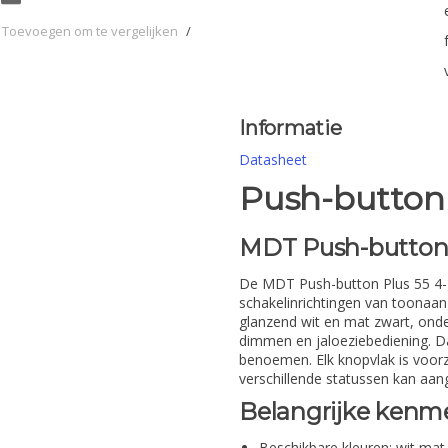
Toevoegen om te vergelijken
/
Informatie
Datasheet
Push-button P
MDT Push-button 
De MDT Push-button Plus 55 4-ga
schakelinrichtingen van toonaan
glanzend wit en mat zwart, onde
dimmen en jaloeziebediening. Da
benoemen. Elk knopvlak is voorz
verschillende statussen kan aan
Belangrijke kenm
Beschikbare kleuren: wit mat