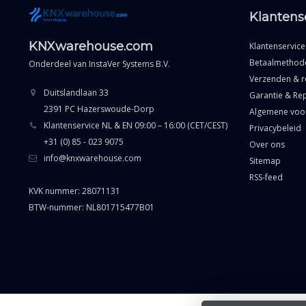
Klantens
KNXwarehouse.com
Klantenservice
Betaalmethod
Onderdeel van
InstaVer Systems B.V.
Verzenden & r
Duitslandlaan 33
Garantie & Rep
2391 PC Hazerswoude-Dorp
Algemene voo
Klantenservice NL & EN 09:00 – 16:00 (CET/CEST)
Privacybeleid
+31 (0) 85 - 023 9075
Over ons
info@knxwarehouse.com
Sitemap
RSS-feed
KVK nummer: 28071131
BTW-nummer: NL801715477B01