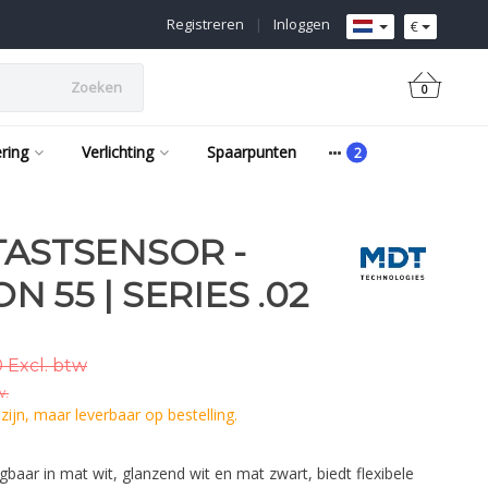
Registreren
|
Inloggen
€
Zoeken
0
ering
Verlichting
Spaarpunten
TASTSENSOR -
 55 | SERIES .02
 Excl. btw
w.
ijn, maar leverbaar op bestelling.
baar in mat wit, glanzend wit en mat zwart, biedt flexibele