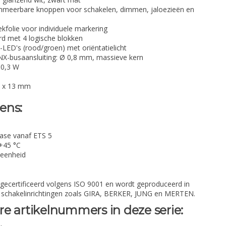
mmeerbare knoppen voor schakelen, dimmen, jaloezieën en
kfolie voor individuele markering
rd met 4 logische blokken
-LED's (rood/groen) met oriëntatielicht
X-busaansluiting: Ø 0,8 mm, massieve kern
 0,3 W
m x 13 mm
ens:
ase vanaf ETS 5
 +45 °C
seenheid
gecertificeerd volgens ISO 9001 en wordt geproduceerd in
 schakelinrichtingen zoals GIRA, BERKER, JUNG en MERTEN.
e artikelnummers in deze serie: