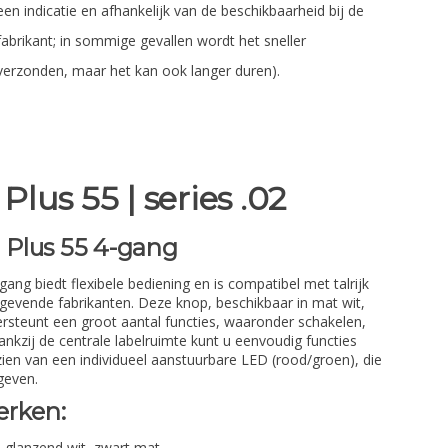
een indicatie en afhankelijk van de beschikbaarheid bij de
fabrikant; in sommige gevallen wordt het sneller
verzonden, maar het kan ook langer duren).
lus 55 | series .02
Plus 55 4-gang
ng biedt flexibele bediening en is compatibel met talrijk
gevende fabrikanten. Deze knop, beschikbaar in mat wit,
rsteunt een groot aantal functies, waaronder schakelen,
nkzij de centrale labelruimte kunt u eenvoudig functies
ien van een individueel aanstuurbare LED (rood/groen), die
geven.
erken:
, glanzend wit, zwart mat