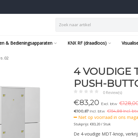
en & Bedieningsapparaten
KNX RF (draadloos)
Visualis
s .02
4 VOUDIGE 
PUSH-BUTTON
0 Review(s)
€
83,20
€128,00
Excl. btw
€100,67
Incl. btw
€
154,88 Incl. bt
Niet op voorraad in ons magaz
Stukprijs: €83,20 / Stuk
De 4-voudige MDT-knop, verkrijg