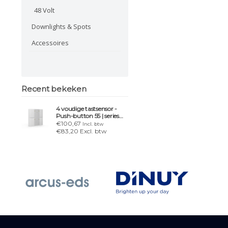
48 Volt
Downlights & Spots
Accessoires
Recent bekeken
4 voudige tastsensor -
Push-button 55 | series
.02
€100,67
Incl. btw
€83,20 Excl. btw