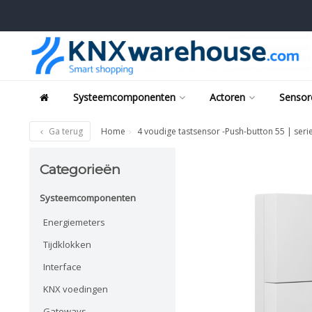
Systeemcomponenten
Actoren
Sensor
Ga terug
Home
4 voudige tastsensor -Push-button 55 | serie
Categorieën
Systeemcomponenten
Energiemeters
Tijdklokken
Interface
KNX voedingen
Gateways