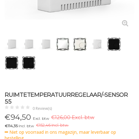
RUIMTETEMPERATUURREGELAAR/-SENSOR
55
0 Review(s)
€
94,50
€126,00 Excl. btw
Excl. btw
€
152,46 Incl. btw.
€114,35
Incl. btw
Niet op voorraad in ons magazijn, maar leverbaar op
bestelling.