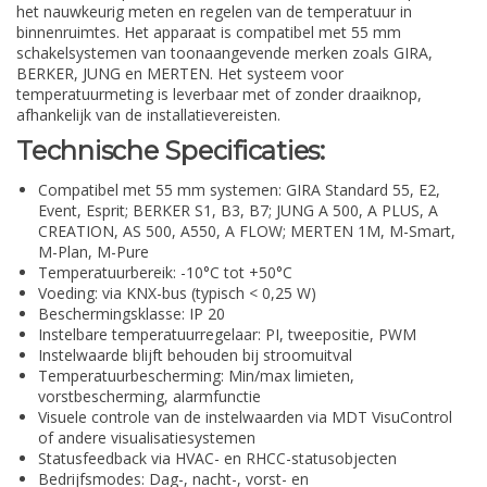
het nauwkeurig meten en regelen van de temperatuur in
binnenruimtes. Het apparaat is compatibel met 55 mm
schakelsystemen van toonaangevende merken zoals GIRA,
BERKER, JUNG en MERTEN. Het systeem voor
temperatuurmeting is leverbaar met of zonder draaiknop,
afhankelijk van de installatievereisten.
Technische Specificaties:
Compatibel met 55 mm systemen: GIRA Standard 55, E2,
Event, Esprit; BERKER S1, B3, B7; JUNG A 500, A PLUS, A
CREATION, AS 500, A550, A FLOW; MERTEN 1M, M-Smart,
M-Plan, M-Pure
Temperatuurbereik: -10°C tot +50°C
Voeding: via KNX-bus (typisch < 0,25 W)
Beschermingsklasse: IP 20
Instelbare temperatuurregelaar: PI, tweepositie, PWM
Instelwaarde blijft behouden bij stroomuitval
Temperatuurbescherming: Min/max limieten,
vorstbescherming, alarmfunctie
Visuele controle van de instelwaarden via MDT VisuControl
of andere visualisatiesystemen
Statusfeedback via HVAC- en RHCC-statusobjecten
Bedrijfsmodes: Dag-, nacht-, vorst- en