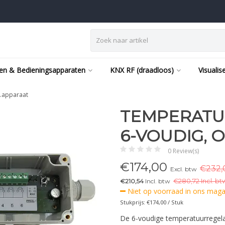
en & Bedieningsapparaten
KNX RF (draadloos)
Visualis
.apparaat
TEMPERATU
6-VOUDIG, 
0 Review(s)
€
174,00
€232,
Excl. btw
€210,54
Incl. btw
€
280,72 Incl. bt
Niet op voorraad in ons magaz
Stukprijs: €174,00 / Stuk
De 6-voudige temperatuurregela