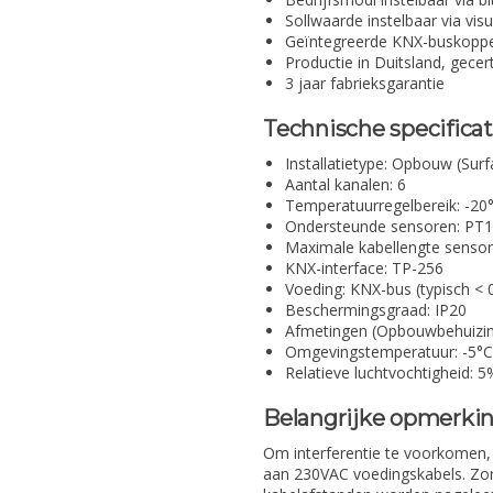
Sollwaarde instelbaar via vis
Geïntegreerde KNX-buskoppe
Productie in Duitsland, gecer
3 jaar fabrieksgarantie
Technische specificat
Installatietype: Opbouw (Su
Aantal kanalen: 6
Temperatuurregelbereik: -20
Ondersteunde sensoren: PT10
Maximale kabellengte sensor
KNX-interface: TP-256
Voeding: KNX-bus (typisch < 
Beschermingsgraad: IP20
Afmetingen (Opbouwbehuiz
Omgevingstemperatuur: -5°C
Relatieve luchtvochtigheid: 
Belangrijke opmerkin
Om interferentie te voorkomen,
aan 230VAC voedingskabels. Zor