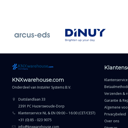
Klantens
KNXwarehouse.com
Klantenservice
Betaalmethod
Onderdeel van
InstaVer Systems B.V.
Verzenden & r
Duitslandlaan 33
Garantie & Rep
2391 PC Hazerswoude-Dorp
Algemene voo
Klantenservice NL & EN 09:00 – 16:00 (CET/CEST)
Privacybeleid
+31 (0) 85 - 023 9075
Over ons
info@knxwarehouse.com
Sitemap