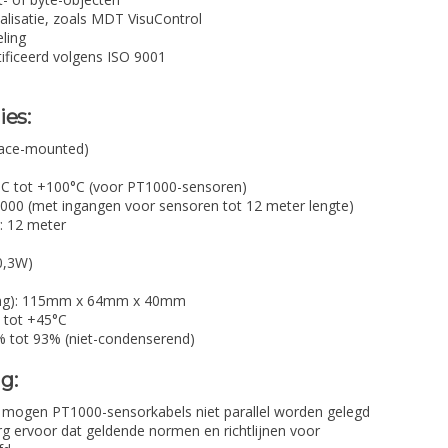
ualisatie, zoals MDT VisuControl
ling
tificeerd volgens ISO 9001
ies:
rface-mounted)
°C tot +100°C (voor PT1000-sensoren)
00 (met ingangen voor sensoren tot 12 meter lengte)
: 12 meter
0,3W)
ing): 115mm x 64mm x 40mm
 tot +45°C
5% tot 93% (niet-condenserend)
g:
 mogen PT1000-sensorkabels niet parallel worden gelegd
g ervoor dat geldende normen en richtlijnen voor