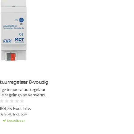
uurregelaar 8-voudig
ige temperatuurregelaar
ele regeling van verwarming
et instelbare modi zoals PI,
ps en PWM. Ondersteunt
158,25 Excl. btw
ht en vorstbescherming,
€191,48 Incl. btw
eïntegreerde buskoppeling.
bestelbaar