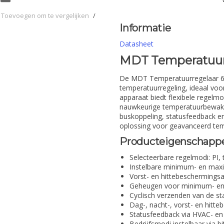
Toevoegen om te vergelijken
/
Informatie
Datasheet
MDT Temperatuurr
De MDT Temperatuurregelaar 6-
temperatuurregeling, ideaal voo
apparaat biedt flexibele regelm
nauwkeurige temperatuurbewakin
buskoppeling, statusfeedback en
oplossing voor geavanceerd te
Producteigenschapp
Selecteerbare regelmodi: PI
Instelbare minimum- en ma
Vorst- en hittebeschermings
Geheugen voor minimum- e
Cyclisch verzenden van de st
Dag-, nacht-, vorst- en hitt
Statusfeedback via HVAC- e
Bedrijfsmodi instelbaar via b