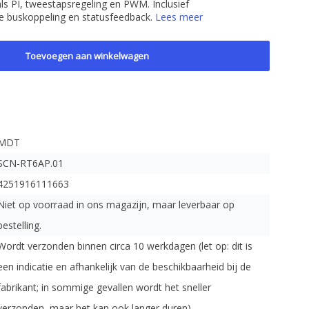
ls PI, tweestapsregeling en PWM. Inclusief
e buskoppeling en statusfeedback.
Lees meer
Toevoegen aan winkelwagen
MDT
SCN-RT6AP.01
4251916111663
Niet op voorraad in ons magazijn, maar leverbaar op
bestelling.
Wordt verzonden binnen circa 10 werkdagen (let op: dit is
een indicatie en afhankelijk van de beschikbaarheid bij de
fabrikant; in sommige gevallen wordt het sneller
verzonden, maar het kan ook langer duren).