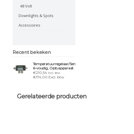
48 Volt
Downlights & Spots
Accessoires
Recent bekeken
Temperatuurregelaar/Sensor
6-voudig, Opb.apparaat
€210,54
Incl. btw
€174,00 Excl. btw
Gerelateerde producten