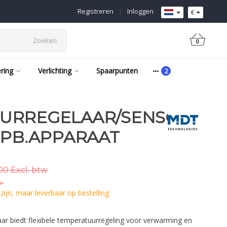
Registreren
|
Inloggen
€
Zoeken
0
ering
Verlichting
Spaarpunten
URREGELAAR/SENSOR
OPB.APPARAAT
00 Excl. btw
w.
ijn, maar leverbaar op bestelling.
ar biedt flexibele temperatuurregeling voor verwarming en