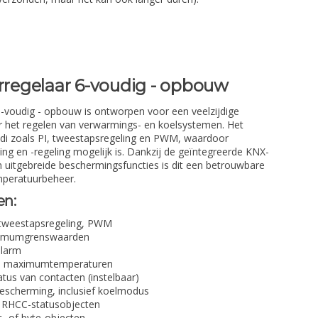
egelaar 6-voudig - opbouw
voudig - opbouw is ontworpen voor een veelzijdige
r het regelen van verwarmings- en koelsystemen. Het
odi zoals PI, tweestapsregeling en PWM, waardoor
g en -regeling mogelijk is. Dankzij de geïntegreerde KNX-
 uitgebreide beschermingsfuncties is dit een betrouwbare
mperatuurbeheer.
en:
, tweestapsregeling, PWM
ximumgrenswaarden
alarm
n maximumtemperaturen
atus van contacten (instelbaar)
ebescherming, inclusief koelmodus
n RHCC-statusobjecten
it- of byte-objecten