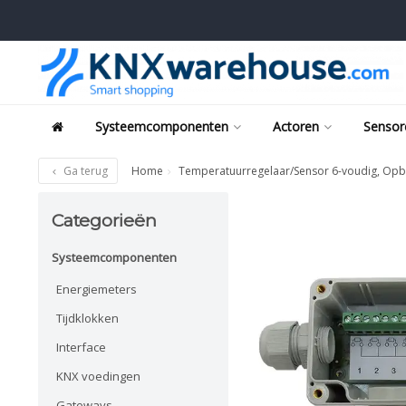
Systeemcomponenten
Actoren
Sensor
Ga terug
Home
Temperatuurregelaar/Sensor 6-voudig, Opb
Categorieën
Systeemcomponenten
Energiemeters
Tijdklokken
Interface
KNX voedingen
Gateways