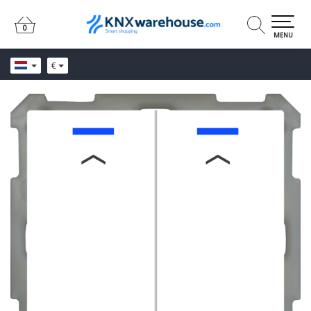
0
0
MENU
€