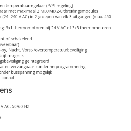
en temperatuurregelaar (P/PI-regeling)
baar met maximaal 2 MIX/MIX2-uitbreidingsmodules
 (24–240 V AC) in 2 groepen van elk 3 uitgangen (max. 450
ing: 3x1 thermomotoren bij 24 V AC of 3x5 thermomotoren
ant of schakelend
tiveerbaar)
-by, Nacht, Vorst-/overtemperatuurbeveiliging
ijf mogelijk
ngsbeveiliging geïntegreerd
ar en vervangbaar zonder herprogrammering
onder busspanning mogelijk
 kanaal
vens
 V AC, 50/60 Hz
W