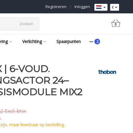
Registreren
|
Inloggen
€
Zoeken
0
ering
Verlichting
Spaarpunten
 | 6-VOUD.
GSACTOR 24–
ASISMODULE MIX2
2 Excl. btw
.
ijn, maar leverbaar op bestelling.