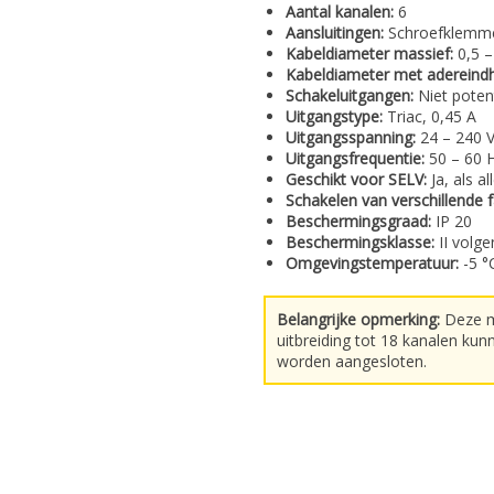
Aantal kanalen:
6
Aansluitingen:
Schroefklemm
Kabeldiameter massief:
0,5 –
Kabeldiameter met adereindh
Schakeluitgangen:
Niet potent
Uitgangstype:
Triac, 0,45 A
Uitgangsspanning:
24 – 240 
Uitgangsfrequentie:
50 – 60 
Geschikt voor SELV:
Ja, als a
Schakelen van verschillende f
Beschermingsgraad:
IP 20
Beschermingsklasse:
II volg
Omgevingstemperatuur:
-5 °
Belangrijke opmerking:
Deze m
uitbreiding tot 18 kanalen ku
worden aangesloten.