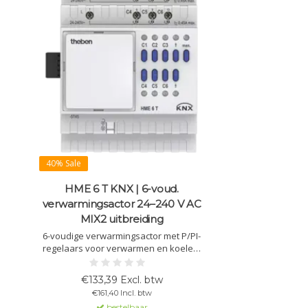
40% Sale
HME 6 T KNX | 6-voud.
verwarmingsactor 24–240 V AC
MIX2 uitbreiding
6-voudige verwarmingsactor met P/PI-
regelaars voor verwarmen en koelen.
Uitbreidingsmodule MIX2, stuurt 6
thermomotoren aan. Alleen bruikbaar
€133,39 Excl. btw
met MIX2-basismodule.
€161,40 Incl. btw
bestelbaar