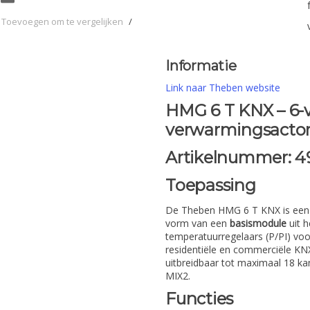
Toevoegen om te vergelijken
/
Informatie
Link naar Theben website
HMG 6 T KNX – 6-
verwarmingsactor
Artikelnummer:
4
Toepassing
De Theben HMG 6 T KNX is een 
vorm van een
basismodule
uit 
temperatuurregelaars (P/PI) vo
residentiële en commerciële KNX
uitbreidbaar tot maximaal 18 ka
MIX2.
Functies