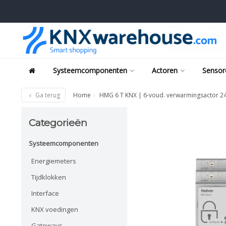
Systeemcomponenten
Actoren
Sensor
Ga terug
Home
HMG 6 T KNX | 6-voud. verwarmingsactor 2
Categorieën
Systeemcomponenten
Energiemeters
Tijdklokken
Interface
KNX voedingen
Gateways