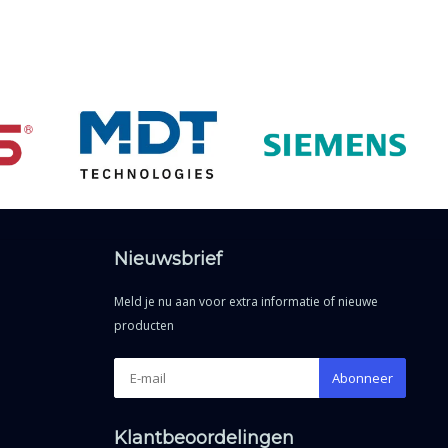
Nieuwsbrief
Meld je nu aan voor extra informatie of nieuwe
producten
Abonneer
Klantbeoordelingen