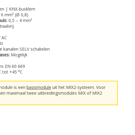
en | KNX-busklem
 6 mm² (Ø 0,8)
uls:
0,5 – 4 mm²
iaalvrij
V AC
Hz
lle kanalen SELV schakelen
ases:
Mogelijk
ens EN 60 669
C tot +45 °C
odule is een
basismodule
uit het MIX2-systeem. Voor
nnen maximaal twee uitbreidingsmodules MIX of MIX2