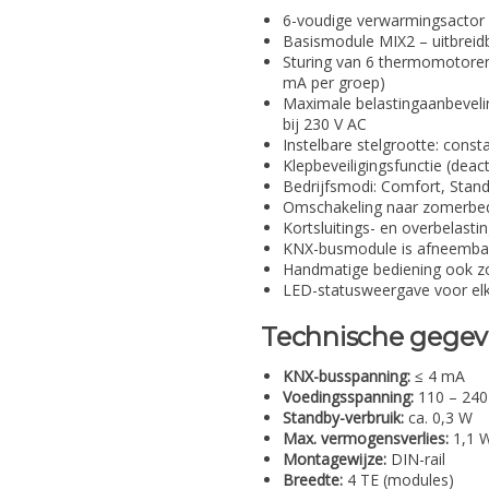
6-voudige verwarmingsactor 
Basismodule MIX2 – uitbreid
Sturing van 6 thermomotoren
mA per groep)
Maximale belastingaanbevel
bij 230 V AC
Instelbare stelgrootte: const
Klepbeveiligingsfunctie (deac
Bedrijfsmodi: Comfort, Stand
Omschakeling naar zomerbedr
Kortsluitings- en overbelasti
KNX-busmodule is afneemba
Handmatige bediening ook z
LED-statusweergave voor elk
Technische gege
KNX-busspanning:
≤ 4 mA
Voedingsspanning:
110 – 240
Standby-verbruik:
ca. 0,3 W
Max. vermogensverlies:
1,1 
Montagewijze:
DIN-rail
Breedte:
4 TE (modules)