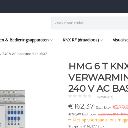
en & Bedieningsapparaten
KNX RF (draadloos)
Visualis
4–240 V AC basismodule MIX2
HMG 6 T KNX
VERWARMIN
240 V AC B
0 Review(s)
€
162,37
€270,6
Excl. btw
€196,47
Incl. btw
€
327,44 Incl. btw
Niet op voorraad in ons magaz
Stukprijs: €162,37 / Stuk