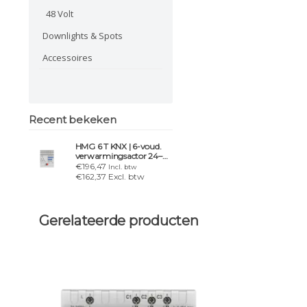
48 Volt
Downlights & Spots
Accessoires
Recent bekeken
HMG 6 T KNX | 6-voud.
verwarmingsactor 24–
240 V AC basismodule
€196,47
Incl. btw
MIX2
€162,37 Excl. btw
Gerelateerde producten