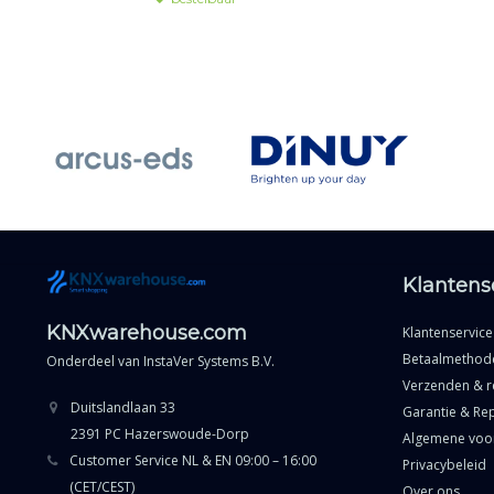
Klantens
KNXwarehouse.com
Klantenservice
Betaalmethod
Onderdeel van
InstaVer Systems B.V.
Verzenden & r
Duitslandlaan 33
Garantie & Rep
2391 PC Hazerswoude-Dorp
Algemene voo
Customer Service NL & EN 09:00 – 16:00
Privacybeleid
(CET/CEST)
Over ons