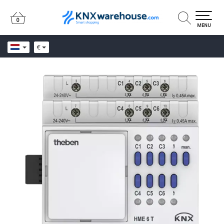
0
0
MENU
€