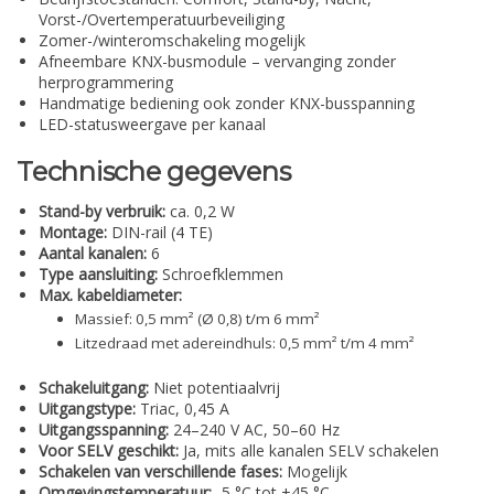
Vorst-/Overtemperatuurbeveiliging
Zomer-/winteromschakeling mogelijk
Afneembare KNX-busmodule – vervanging zonder
herprogrammering
Handmatige bediening ook zonder KNX-busspanning
LED-statusweergave per kanaal
Technische gegevens
Stand-by verbruik:
ca. 0,2 W
Montage:
DIN-rail (4 TE)
Aantal kanalen:
6
Type aansluiting:
Schroefklemmen
Max. kabeldiameter:
Massief: 0,5 mm² (Ø 0,8) t/m 6 mm²
Litzedraad met adereindhuls: 0,5 mm² t/m 4 mm²
Schakeluitgang:
Niet potentiaalvrij
Uitgangstype:
Triac, 0,45 A
Uitgangsspanning:
24–240 V AC, 50–60 Hz
Voor SELV geschikt:
Ja, mits alle kanalen SELV schakelen
Schakelen van verschillende fases:
Mogelijk
Omgevingstemperatuur:
-5 °C tot +45 °C