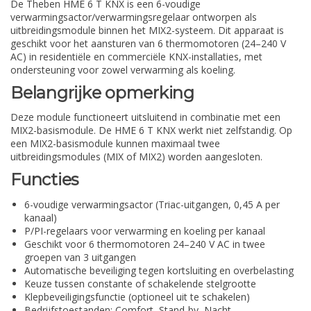
De Theben HME 6 T KNX is een 6-voudige
verwarmingsactor/verwarmingsregelaar ontworpen als
uitbreidingsmodule binnen het MIX2-systeem. Dit apparaat is
geschikt voor het aansturen van 6 thermomotoren (24–240 V
AC) in residentiële en commerciële KNX-installaties, met
ondersteuning voor zowel verwarming als koeling.
Belangrijke opmerking
Deze module functioneert uitsluitend in combinatie met een
MIX2-basismodule. De HME 6 T KNX werkt niet zelfstandig. Op
een MIX2-basismodule kunnen maximaal twee
uitbreidingsmodules (MIX of MIX2) worden aangesloten.
Functies
6-voudige verwarmingsactor (Triac-uitgangen, 0,45 A per
kanaal)
P/PI-regelaars voor verwarming en koeling per kanaal
Geschikt voor 6 thermomotoren 24–240 V AC in twee
groepen van 3 uitgangen
Automatische beveiliging tegen kortsluiting en overbelasting
Keuze tussen constante of schakelende stelgrootte
Klepbeveiligingsfunctie (optioneel uit te schakelen)
Bedrijfstoestanden: Comfort, Stand-by, Nacht,