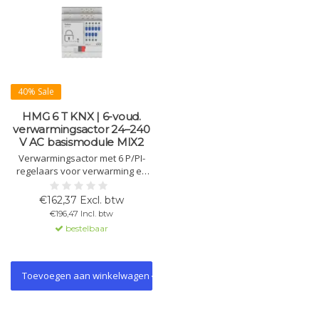
40% Sale
HMG 6 T KNX | 6-voud.
verwarmingsactor 24–240
V AC basismodule MIX2
Verwarmingsactor met 6 P/PI-
regelaars voor verwarming en
koeling. Stuurt thermomotoren
aan (24–240 V AC, triacuitgang),
€162,37 Excl. btw
met kortsluit- en
€196,47 Incl. btw
overbelastingsbeveiliging,
bestelbaar
handbediening, LED-status en
uitbreidbaar tot 18 kanalen.
Toevoegen aan winkelwagen