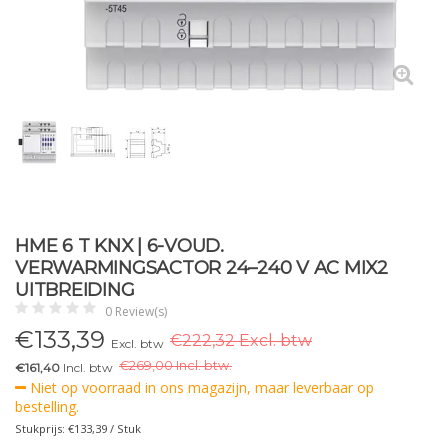
HME 6 T KNX | 6-VOUD.
VERWARMINGSACTOR 24–240 V AC MIX2
UITBREIDING
0 Review(s)
€
133,39
€222,32 Excl. btw
Excl. btw
€
269,00 Incl. btw.
€161,40
Incl. btw
Niet op voorraad in ons magazijn, maar leverbaar op
bestelling.
Stukprijs: €133,39 / Stuk