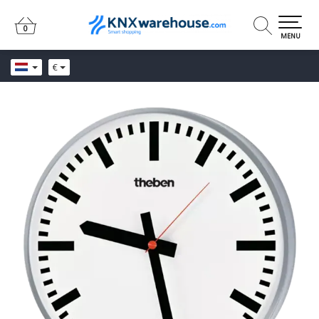
0
0
MENU
€