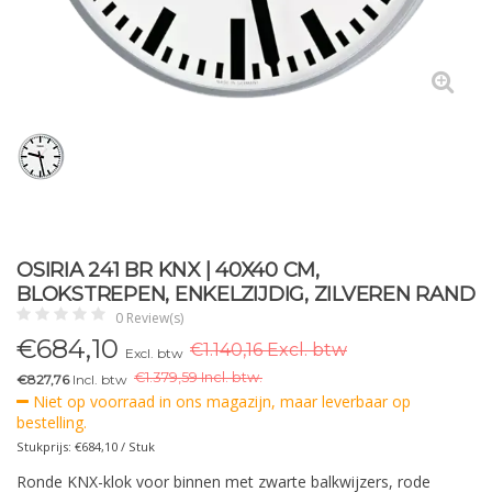
OSIRIA 241 BR KNX | 40X40 CM,
BLOKSTREPEN, ENKELZIJDIG, ZILVEREN RAND
0 Review(s)
€
684,10
€1.140,16 Excl. btw
Excl. btw
€
1.379,59 Incl. btw.
€827,76
Incl. btw
Niet op voorraad in ons magazijn, maar leverbaar op
bestelling.
Stukprijs: €684,10 / Stuk
Ronde KNX-klok voor binnen met zwarte balkwijzers, rode