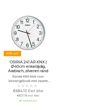
40% Sale
OSIRIA 241 AR KNX |
Ø40cm enkelzijdig,
Arabisch, zilveren rand
Ronde KNX-klok voor
binnengebruik met zwarte
wijzers, rode secondewijzer,
witte wijzerplaat met Arabische
€684,10 Excl. btw
cijfers, zilverkleurige metalen
€827,76 Incl. btw
behuizing en gewelfd plexiglas.
bestelbaar
Ø 400 mm. Gangreserve 10
dagen.