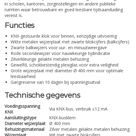
in scholen, kantoren, zorginstellingen en andere publieke
ruimten waar betrouwbare en goed leesbare tijdsaanduiding
vereist is.
Functies
KNX-gestuurde klok voor binnen, eenzijdige uitvoering
Witte metalen wijzerplaat met zwarte blokcijfers (balkcijfers)
Zwarte balkwijzers voor uur- en minuutweergave
Rode secondewijzer voor nauwkeurige tijdindicatie
Zilverkleurige gelakte metalen behuizing
Gewelfd, schokbestendig plexiglas voor extra veiligheid
Grote wijzerplaat met diameter Ø 400 mm voor optimale
leesbaarheid
Gangreserve van 10 dagen bij spanningsuitval
Technische gegevens
Voedingsspanning
Via KNX-bus, verbruik ≤12 mA
KNX
Aansluitingstype
KNX-busklem
Diameter wijzerplaat
Ø 400 mm
Behuizingsmateriaal
Zilver metalen gelakte metalen behuizing
Wijzerplaat
Wit met zwarte blokcijfers