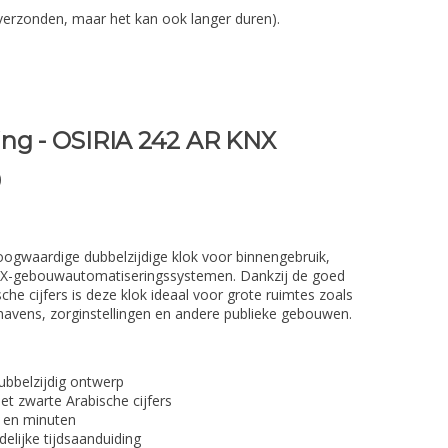
verzonden, maar het kan ook langer duren).
ing - OSIRIA 242 AR KNX
0
ogwaardige dubbelzijdige klok voor binnengebruik,
KNX-gebouwautomatiseringssystemen. Dankzij de goed
che cijfers is deze klok ideaal voor grote ruimtes zoals
thavens, zorginstellingen en andere publieke gebouwen.
ubbelzijdig ontwerp
et zwarte Arabische cijfers
n en minuten
elijke tijdsaanduiding