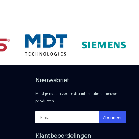
Nieuwsbrief
Meld je nu aan voor extra informatie of nieuwe
producten
Abonneer
Klantbeoordelingen