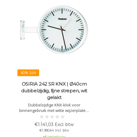
40% Sale
OSIRIA 242 SR KNX | Ø40cm
dubbelzijdig, fijne strepen, wit
gelakt
Dubbelzijdige KNX-klok voor
binnengebruik met witte wijzerplaten,
fijngestreepte cijfers, metalen
behuizing (wit gelakt), plexiglas en 10
€1.141,03 Excl. btw
dagen gangreserve. Inclusief wand- of
€1.380,64 Incl. btw
plafondhouder (150 mm).
bestelbaar