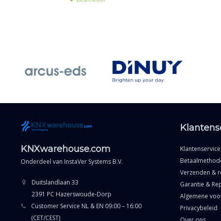
Klantens
KNXwarehouse.com
Klantenservice
Betaalmethod
Onderdeel van
InstaVer Systems B.V.
Verzenden & r
Duitslandlaan 33
Garantie & Rep
2391 PC Hazerswoude-Dorp
Algemene voo
Customer Service NL & EN 09:00 – 16:00
Privacybeleid
(CET/CEST)
Over ons