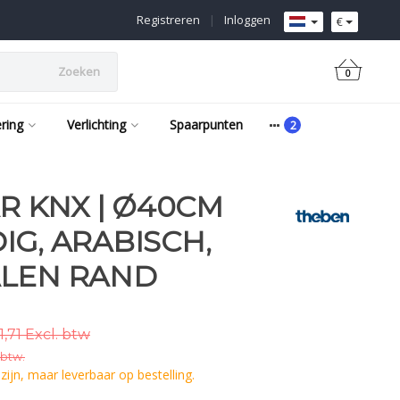
Registreren
|
Inloggen
€
Zoeken
0
ering
Verlichting
Spaarpunten
AR KNX | Ø40CM
IG, ARABISCH,
ALEN RAND
1,71 Excl. btw
 btw.
ijn, maar leverbaar op bestelling.