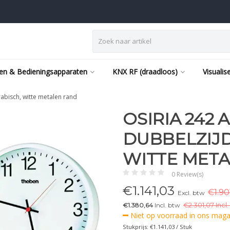
en & Bedieningsapparaten
KNX RF (draadloos)
Visualis
abisch, witte metalen rand
OSIRIA 242 
DUBBELZIJD
WITTE MET
0 Review(s)
€
1.141,03
€1.90
Excl. btw
€1.380,64
Incl. btw
€
2.301,07 Incl.
Niet op voorraad in ons magaz
Stukprijs: €1.141,03 / Stuk