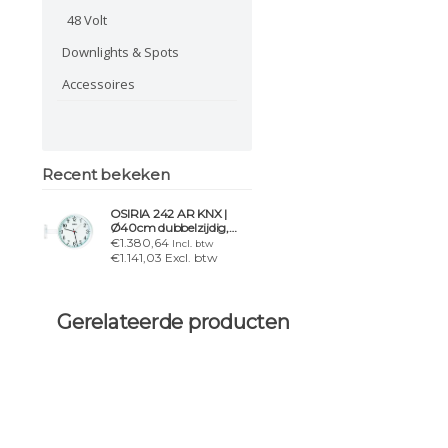
48 Volt
Downlights & Spots
Accessoires
Recent bekeken
OSIRIA 242 AR KNX |
Ø40cm dubbelzijdig,
Arabisch, witte metalen
€1.380,64
Incl. btw
rand
€1.141,03 Excl. btw
Gerelateerde producten