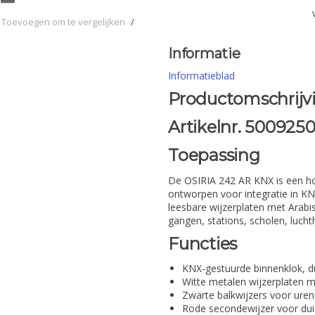
Toevoegen om te vergelijken
/
Informatie
Informatieblad
Productomschrijv
Artikelnr. 500925
Toepassing
De OSIRIA 242 AR KNX is een ho
ontworpen voor integratie in 
leesbare wijzerplaten met Arabis
gangen, stations, scholen, luch
Functies
KNX-gestuurde binnenklok, d
Witte metalen wijzerplaten m
Zwarte balkwijzers voor ure
Rode secondewijzer voor duid