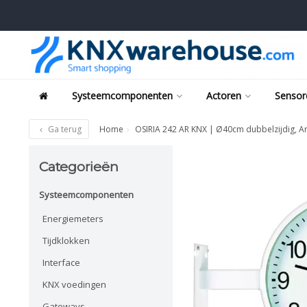
Systeemcomponenten
Actoren
Sensor
Ga terug
Home
OSIRIA 242 AR KNX | Ø40cm dubbelzijdig, Ar
Categorieën
Systeemcomponenten
Energiemeters
Tijdklokken
Interface
KNX voedingen
Gateways