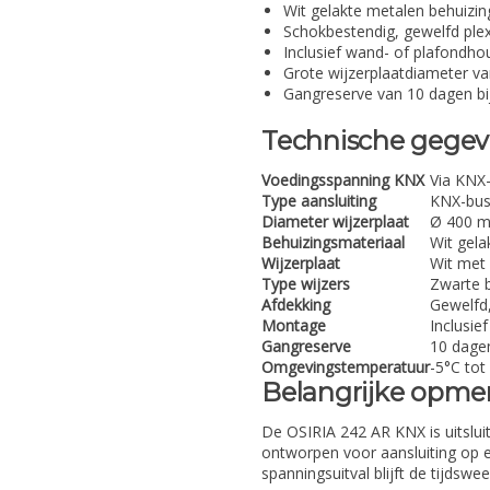
Wit gelakte metalen behuizi
Schokbestendig, gewelfd plex
Inclusief wand- of plafondh
Grote wijzerplaatdiameter v
Gangreserve van 10 dagen bi
Technische gege
Voedingsspanning KNX
Via KNX-
Type aansluiting
KNX-bu
Diameter wijzerplaat
Ø 400 mm
Behuizingsmateriaal
Wit gela
Wijzerplaat
Wit met 
Type wijzers
Zwarte b
Afdekking
Gewelfd,
Montage
Inclusie
Gangreserve
10 dage
Omgevingstemperatuur
-5°C tot
Belangrijke opme
De OSIRIA 242 AR KNX is uitsluit
ontworpen voor aansluiting op ee
spanningsuitval blijft de tijds