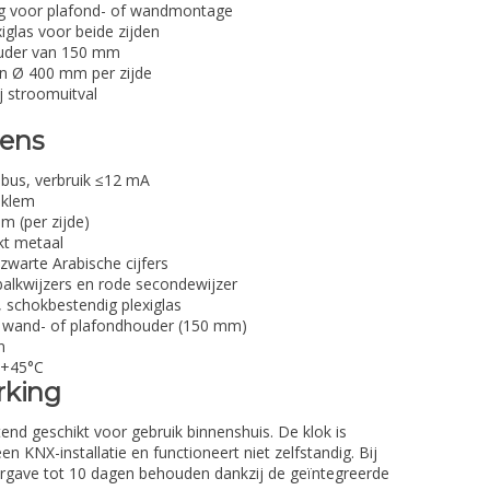
ng voor plafond- of wandmontage
iglas voor beide zijden
ouder van 150 mm
an Ø 400 mm per zijde
j stroomuitval
vens
bus, verbruik ≤12 mA
sklem
 (per zijde)
kt metaal
zwarte Arabische cijfers
alkwijzers en rode secondewijzer
 schokbestendig plexiglas
f wand- of plafondhouder (150 mm)
n
 +45°C
rking
end geschikt voor gebruik binnenshuis. De klok is
n KNX-installatie en functioneert niet zelfstandig. Bij
weergave tot 10 dagen behouden dankzij de geïntegreerde