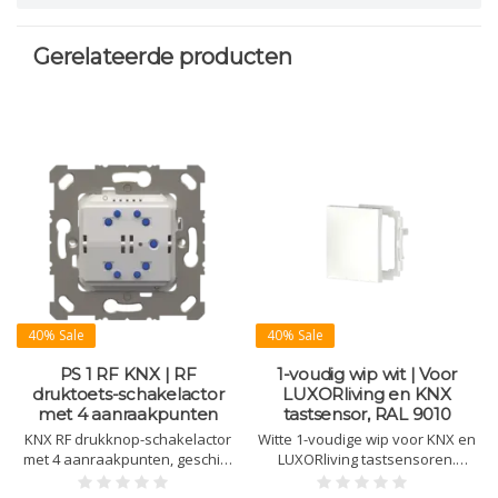
Gerelateerde producten
40% Sale
40% Sale
PS 1 RF KNX | RF
1-voudig wip wit | Voor
druktoets-schakelactor
LUXORliving en KNX
met 4 aanraakpunten
tastsensor, RAL 9010
KNX RF drukknop-schakelactor
Witte 1-voudige wip voor KNX en
met 4 aanraakpunten, geschikt
LUXORliving tastsensoren.
voor 55 mm schakelmateriaal.
Inclusief montageframe.