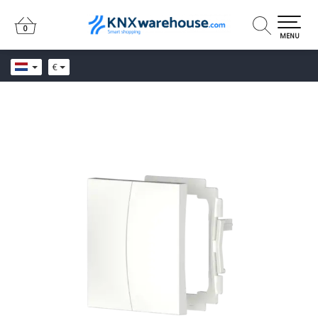
0
0
MENU
€