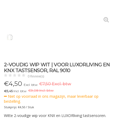
2-VOUDIG WIP WIT | VOOR LUXORLIVING EN
KNX TASTSENSOR, RAL 9010
0 Review(s)
€
4,50
€7,50 Excl. btw
Excl. btw
€
9,08 Incl. btw.
€5,45
Incl. btw
Niet op voorraad in ons magazijn, maar leverbaar op
bestelling.
Stukprijs: €4,50 / Stuk
Witte 2-voudige wip voor KNX en LUXORliving tastsensoren.