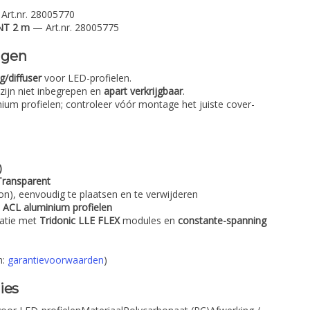
Art.nr. 28005770
NT 2 m
— Art.nr. 28005775
ngen
g/diffuser
voor LED-profielen.
zijn niet inbegrepen en
apart verkrijgbaar
.
nium profielen; controleer vóór montage het juiste cover-
)
Transparent
-on), eenvoudig te plaatsen en te verwijderen
c ACL aluminium profielen
natie met
Tridonic LLE FLEX
modules en
constante-spanning
n:
garantievoorwaarden
)
ies