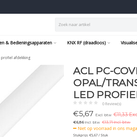
en & Bedieningsapparaten
KNX RF (draadloos)
Visualis
profiel afdekking
ACL PC-COV
OPAL/TRANS
LED PROFIE
0 Review(s)
€
5,67
€11,33 Ex
Excl. btw
€6,86
Incl. btw
€
13,71 Incl. btw.
Niet op voorraad in ons magaz
Stukprijs: €5,67 / Stuk