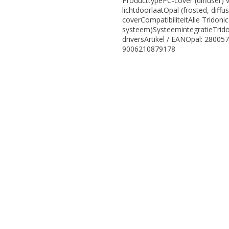
ProducttypePC-cover (diffuser) 
lichtdoorlaatOpal (frosted, diff
coverCompatibiliteitAlle Tridonic
systeem)SysteemintegratieTrido
driversArtikel / EANOpal: 280
9006210879178