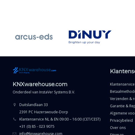
Klantens
KNXwarehouse.com
Klantenservice
Betaalmethod
Onderdeel van
InstaVer Systems B.V.
Verzenden & r
Duitslandlaan 33
Garantie & Rep
2391 PC Hazerswoude-Dorp
Algemene voo
Klantenservice NL & EN 09:00 – 16:00 (CET/CEST)
Privacybeleid
+31 (0) 85 - 023 9075
Over ons
info@knxwarehouse.com
Sitemap