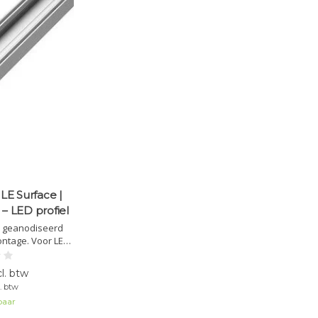
E Surface |
– LED profiel
n geanodiseerd
ntage. Voor LED-
ten 16x7 mm en
m. Compatibele
l. btw
essoires apart
. btw
aar.
baar