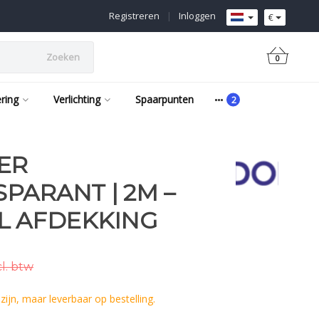
Registreren
|
Inloggen
€
Zoeken
0
ering
Verlichting
Spaarpunten
ER
PARANT | 2M –
L AFDEKKING
cl. btw
ijn, maar leverbaar op bestelling.