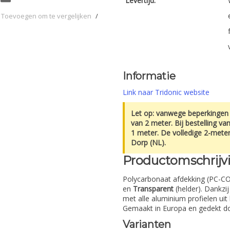
Levertijd:
Toevoegen om te vergelijken
/
Informatie
Link naar Tridonic website
Let op: vanwege beperkingen b
van 2 meter. Bij bestelling va
1 meter. De volledige 2-mete
Dorp (NL).
Productomschrijv
Polycarbonaat afdekking (PC-COV
en
Transparent
(helder). Dankzi
met alle aluminium profielen ui
Gemaakt in Europa en gedekt 
Varianten