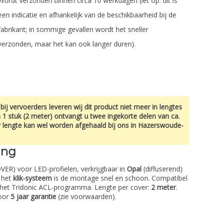
Wordt verzonden binnen circa 10 werkdagen (let op: dit is
een indicatie en afhankelijk van de beschikbaarheid bij de
fabrikant; in sommige gevallen wordt het sneller
verzonden, maar het kan ook langer duren).
ij vervoerders leveren wij dit product niet meer in lengtes
n 1 stuk (2 meter) ontvangt u twee ingekorte delen van ca.
r lengte kan wel worden afgehaald bij ons in Hazerswoude-
ing
ER) voor LED-profielen, verkrijgbaar in
Opal
(diffuserend)
j het
klik-systeem
is de montage snel en schoon. Compatibel
t het Tridonic ACL-programma. Lengte per cover:
2 meter
.
door
5 jaar garantie
(zie voorwaarden).