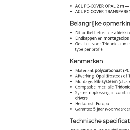
ACL PC-COVER OPAL 2 m
— 
ACL PC-COVER TRANSPARE
Belangrijke opmerki
Dit artikel betreft de
afdekkin
Eindkappen
en
montageclips
Geschikt voor Tridonic alumi
type per profiel.
Kenmerken
Materiaal:
polycarbonaat (PC
Afwerking:
Opal
(frosted) of
Montage:
klik-systeem
(click
Compatibel met:
alle Tridoni
Systeemoplossing: in combi
drivers
Herkomst: Europa
Garantie:
5 jaar
(voorwaarde
Technische specificat