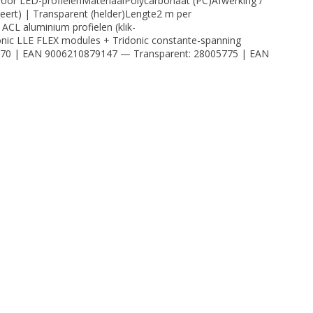
voor LED-profielenMateriaalPolycarbonaat (PC)Afwerking /
useert) | Transparent (helder)Lengte2 m per
 ACL aluminium profielen (klik-
nic LLE FLEX modules + Tridonic constante-spanning
05770 | EAN 9006210879147 — Transparent: 28005775 | EAN