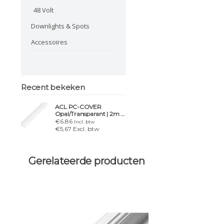
48 Volt
Downlights & Spots
Accessoires
Recent bekeken
ACL PC-COVER
Opal/Transparant | 2m –
LED profiel afdekking
€6,86
Incl. btw
€5,67 Excl. btw
Gerelateerde producten