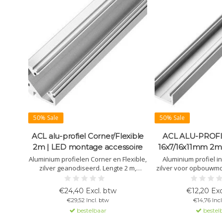
50% Sale
50% Sale
ACL alu-profiel Corner/Flexible
ACL ALU-PROFIL
2m | LED montage accessoire
16x7/16x11mm 2m 
Aluminium profielen Corner en Flexible,
Aluminium profiel i
zilver geanodiseerd. Lengte 2 m,
zilver voor opbouwmo
geschikt voor flexibele LED-strips tot 8
strips tot 8 mm, ma
mm. Montage met apart verkrijgbare
16x11 mm, lengte 2 
€24,40 Excl. btw
€12,20 Exc
covers en accessoires.
afdekkingen en acc
€29,52 Incl. btw
€14,76 Incl
verkrijgb
bestelbaar
bestel