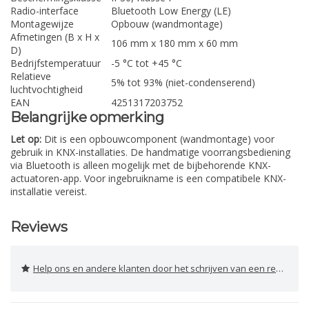
Radio-interface
Bluetooth Low Energy (LE)
Montagewijze
Opbouw (wandmontage)
Afmetingen (B x H x
106 mm x 180 mm x 60 mm
D)
Bedrijfstemperatuur
-5 °C tot +45 °C
Relatieve
5% tot 93% (niet-condenserend)
luchtvochtigheid
EAN
4251317203752
Belangrijke opmerking
Let op:
Dit is een opbouwcomponent (wandmontage) voor
gebruik in KNX-installaties. De handmatige voorrangsbediening
via Bluetooth is alleen mogelijk met de bijbehorende KNX-
actuatoren-app. Voor ingebruikname is een compatibele KNX-
installatie vereist.
Reviews
Help ons en andere klanten door het schrijven van een review