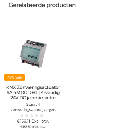
Gerelateerde producten
49% Sale
KNX Zonweringsactuator
SA 4MDC REG | 4-voudig
24V DC jaloezie-actor
Stuurt 4
zonweringsaandrijvingen
individueel aan op 24 V DC.
Eenvoudige installatie,
€156,11 Excl. btw
handbediening via Bluetooth LE,
€188,89 Incl. btw