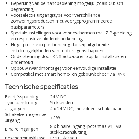
Beperking van de handbediening mogelijk (zoals Cut-Off
begrenzing)
Voorselectie uitgangstype voor verschillende
zonweringsproducten met voorgeprogrammeerde
basisparameters
Speciale instellingen voor zonneschermen met ZIP-geleiding
en responsieve hindernisherkenning
Hoge precisie in positionering dankzij uitgebreide
instelmogelijkheden van motoreigenschappen
Ondersteuning door KNX-actuatoren-app bij installatie en
onderhoud
Opbouw (wandmontage) voor eenvoudige installatie
Compatibel met smart home- en gebouwbeheer via KNX
Technische specificaties
Bedrijfsspanning
24 V DC
Type aansluiting
Stekkerklem
Uitgangen
4 x 24 V DC, individueel schakelbaar
Schakelvermogen per
72 W
uitgang
8 x binaire ingang (potentiaalvrij, via
Binaire ingangen
stekkeraansluiting)
Beschermingsklasse
IP30, Klasse I