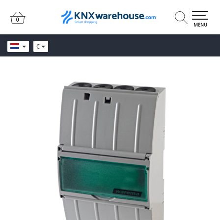
0
0
MENU
€