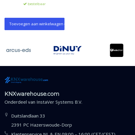
uitgebreide statusobjecten en
bestelbaar
flexibele instellingen voor
diverse toepassingen.
Toevoegen aan winkelwagen
KNXwarehouse.com
Onderdeel van
InstaVer Systems B.V.
Duitslandlaan 33
2391 PC Hazerswoude-Dorp
Klantenservice NL & EN 09:00 – 16:00 (CET/CEST)