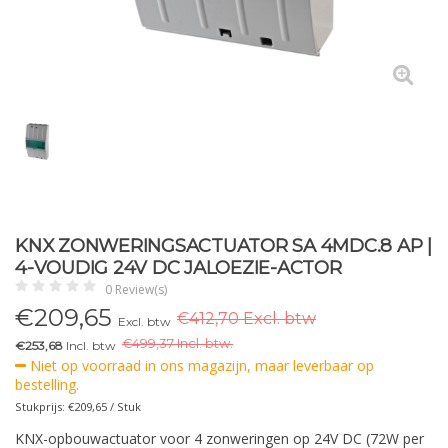
KNX ZONWERINGSACTUATOR SA 4MDC.8 AP |
4-VOUDIG 24V DC JALOEZIE-ACTOR
0 Review(s)
€
209,65
€412,70 Excl. btw
Excl. btw
€
499,37 Incl. btw.
€253,68
Incl. btw
Niet op voorraad in ons magazijn, maar leverbaar op
bestelling.
Stukprijs: €209,65 / Stuk
KNX-opbouwactuator voor 4 zonweringen op 24V DC (72W per