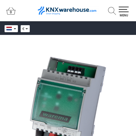
0
0
MENU
€