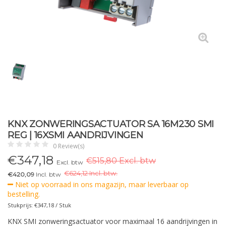
KNX ZONWERINGSACTUATOR SA 16M230 SMI
REG | 16XSMI AANDRIJVINGEN
0 Review(s)
€
347,18
€515,80 Excl. btw
Excl. btw
€
624,12 Incl. btw.
€420,09
Incl. btw
Niet op voorraad in ons magazijn, maar leverbaar op
bestelling.
Stukprijs: €347,18 / Stuk
KNX SMI zonweringsactuator voor maximaal 16 aandrijvingen in