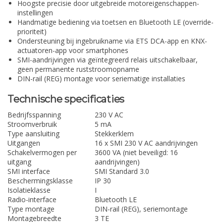
Hoogste precisie door uitgebreide motoreigenschappen-
instellingen
Handmatige bediening via toetsen en Bluetooth LE (override-
prioriteit)
Ondersteuning bij ingebruikname via ETS DCA-app en KNX-
actuatoren-app voor smartphones
SMI-aandrijvingen via geïntegreerd relais uitschakelbaar,
geen permanente ruststroomopname
DIN-rail (REG) montage voor seriematige installaties
Technische specificaties
Bedrijfsspanning
230 V AC
Stroomverbruik
5 mA
Type aansluiting
Stekkerklem
Uitgangen
16 x SMI 230 V AC aandrijvingen
Schakelvermogen per
3600 VA (niet beveiligd: 16
uitgang
aandrijvingen)
SMI interface
SMI Standard 3.0
Beschermingsklasse
IP 30
Isolatieklasse
I
Radio-interface
Bluetooth LE
Type montage
DIN-rail (REG), seriemontage
Montagebreedte
3 TE