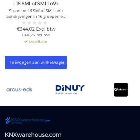
| 16 SMI of SMI LoVo
Stuurt tot 16 SMI of SMI LoVo
aandrijvingen in 16 groepen en
heeft 32 binaire ingangen.
Flexibele parametrering,
€344,02 Excl. btw
statusmonitoring, Bluetooth LE,
€416,26 Incl. btw
SMI Standard 3.0.
bestelbaar
Toevoegen aan winkelwagen
KNXwarehouse.com