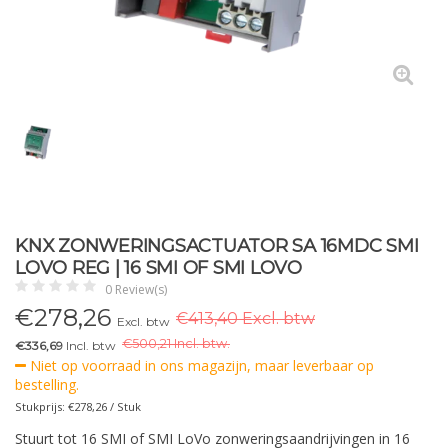
KNX ZONWERINGSACTUATOR SA 16MDC SMI
LOVO REG | 16 SMI OF SMI LOVO
0 Review(s)
€
278,26
€413,40 Excl. btw
Excl. btw
€
500,21 Incl. btw.
€336,69
Incl. btw
Niet op voorraad in ons magazijn, maar leverbaar op
bestelling.
Stukprijs: €278,26 / Stuk
Stuurt tot 16 SMI of SMI LoVo zonweringsaandrijvingen in 16