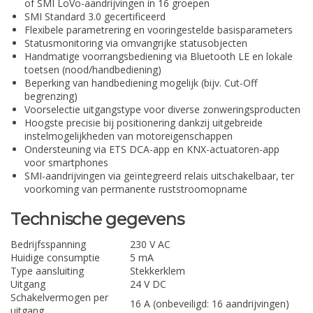
of SMI LoVo-aandrijvingen in 16 groepen
SMI Standard 3.0 gecertificeerd
Flexibele parametrering en vooringestelde basisparameters
Statusmonitoring via omvangrijke statusobjecten
Handmatige voorrangsbediening via Bluetooth LE en lokale
toetsen (nood/handbediening)
Beperking van handbediening mogelijk (bijv. Cut-Off
begrenzing)
Voorselectie uitgangstype voor diverse zonweringsproducten
Hoogste precisie bij positionering dankzij uitgebreide
instelmogelijkheden van motoreigenschappen
Ondersteuning via ETS DCA-app en KNX-actuatoren-app
voor smartphones
SMI-aandrijvingen via geïntegreerd relais uitschakelbaar, ter
voorkoming van permanente ruststroomopname
Technische gegevens
Bedrijfsspanning
230 V AC
Huidige consumptie
5 mA
Type aansluiting
Stekkerklem
Uitgang
24 V DC
Schakelvermogen per
16 A (onbeveiligd: 16 aandrijvingen)
uitgang