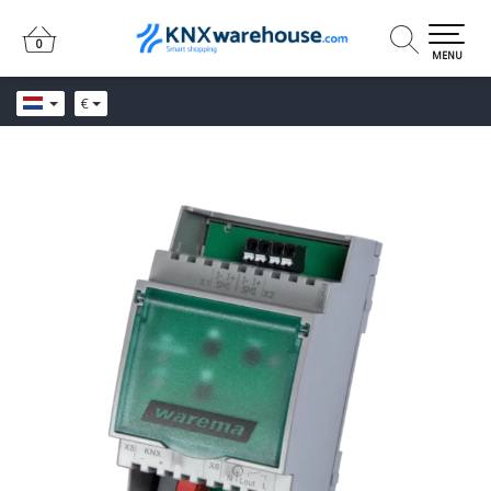
0
0
MENU
€