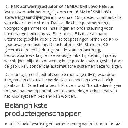
De
KNX Zonweringsactuator SA 16MDC SMI LoVo REG
van
WAREMA maakt het mogelijk om tot
16 SMI of SMI LoVo
zonweringsaandrijvingen
in maximaal 16 groepen onafhankelijk
van elkaar aan te sturen. Dankzij flexibele parametrering,
voorgeprogrammeerde instellingen en ondersteuning voor
handmatige bediening via Bluetooth LE is deze actuator
uitermate geschikt voor diverse toepassingen binnen de KNX-
gebouwautomatisering. De actuator is SMI Standard 3.0
gecertificeerd en biedt uitgebreide statusmonitoring,
betrouwbare werking en eenvoudige inbedrijfstelling. Tijdens
wachttijden blijft de zonwering in de positie zoals ingesteld door
de gebruiker, zonder dat automatische systemen deze wijzigen.
De montage geschiedt als seriële montage (REG), waardoor
integratie in elektrische verdeelkasten snel en overzichtelijk
plaatsvindt. De actuator beschikt over nood-/handbediening via
toetsen aan het apparaat, zodat zonwering ook bij uitval van
het KNX-systeem bediend kan worden.
Belangrijkste
producteigenschappen
Individuele besturing en parametrering van maximaal 16 SMI