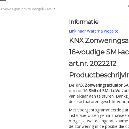
Toevoegen om te vergelijken
/
Informatie
Link naar Warema website
KNX Zonweringsac
16-voudige SMI-a
art.nr. 2022212
Productbeschrijvi
De
KNX Zonweringsactuator S
om tot
16 SMI of SMI LoVo zon
van elkaar aan te sturen. Dankzi
deze actuatoren geschikt voor
Met voorgeprogrammeerde param
installatiefouten geminimalisee
mogelijk, wat de ingebruikname 
de zonwering in de positie die 