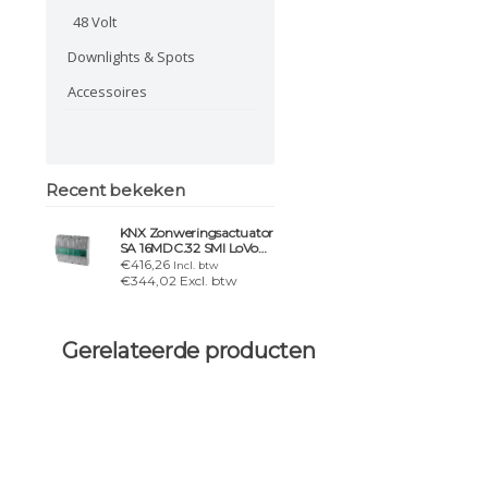
48 Volt
Downlights & Spots
Accessoires
Recent bekeken
KNX Zonweringsactuator
SA 16MDC.32 SMI LoVo
AP | 16 SMI of SMI LoVo
€416,26
Incl. btw
€344,02 Excl. btw
Gerelateerde producten