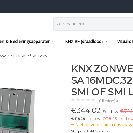
en & Bedieningsapparaten
KNX RF (draadloos)
Visualis
Vo AP | 16 SMI of SMI LoVo
KNX ZONWE
SA 16MDC.32 
SMI OF SMI
0 Review(s)
€
344,02
€511,
Excl. btw
€416,26
Incl. btw
€
618,43 Incl. btw
Niet op voorraad in ons magaz
Stukprijs: €344,02 / Stuk