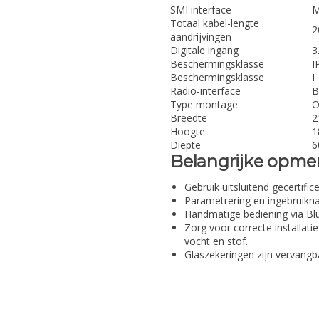
SMI interface
M
Totaal kabel-lengte
2
aandrijvingen
Digitale ingang
3
Beschermingsklasse
I
Beschermingsklasse
I
Radio-interface
B
Type montage
O
Breedte
2
Hoogte
1
Diepte
6
Belangrijke opme
Gebruik uitsluitend gecertifi
Parametrering en ingebruikna
Handmatige bediening via Blue
Zorg voor correcte installat
vocht en stof.
Glaszekeringen zijn vervang