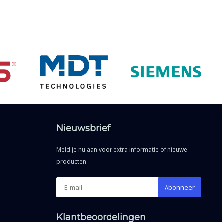
Nieuwsbrief
Meld je nu aan voor extra informatie of nieuwe
producten
Abonneer
Klantbeoordelingen