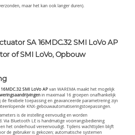
verzonden, maar het kan ook langer duren).
tuator SA 16MDC.32 SMI LoVo AP
ctor of SMI LoVo, Opbouw
ng
A 16MDC.32 SMI LoVo AP
van WAREMA maakt het mogelijk
weringsaandrijvingen
in maximaal 16 groepen onafhankelijk
j de flexibele toepassing en geavanceerde parametrering zijn
 uiteenlopende KNX-gebouwautomatiseringstoepassingen.
eters is de instelling eenvoudig en worden
rd. Via Bluetooth LE is handmatige voorrangsbediening
en het onderhoud vereenvoudigt. Tijdens wachttijden blijft
door de gebruiker is gekozen; automatische systemen