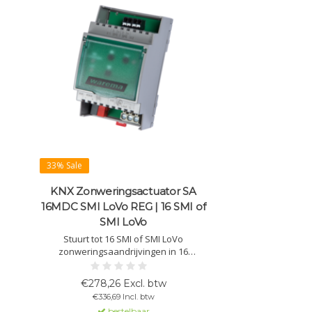
33% Sale
KNX Zonweringsactuator SA
16MDC SMI LoVo REG | 16 SMI of
SMI LoVo
Stuurt tot 16 SMI of SMI LoVo
zonweringsaandrijvingen in 16
groepen aan. Flexibele parametrering,
statusmonitoring, handmatige
€278,26 Excl. btw
bediening via Bluetooth LE en SMI
€336,69 Incl. btw
Standard 3.0 gecertificeerd.
bestelbaar