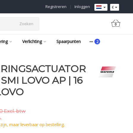
Registreren
|
Inloggen
€
Zoeken
0
ering
Verlichting
Spaarpunten
RINGSACTUATOR
SMI LOVO AP | 16
 LOVO
10 Excl. btw
.
ijn, maar leverbaar op bestelling.