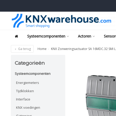
Systeemcomponenten
Actoren
Sensor
Ga terug
Home
KNX Zonweringsactuator SA 16MDC.32 SMI Lo
Categorieën
Systeemcomponenten
Energiemeters
Tijdklokken
Interface
KNX voedingen
Gateways