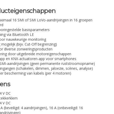
oducteigenschappen
aximaal 16 SMI of SMI LoVo-aandrijvingen in 16 groepen
rd
ooringestelde basisparameters
ng via Bluetooth LE
voor nauwkeurige monitoring
mogelijk (bijv. Cut-Off begrenzing)
oor diverse zonweringsproducten
nering door uitgebreide motoreigenschappen
app en KNX-actuatoren-app voor smartphones
n SMI-aandrijvingen (geen permanente ruststroomopname)
 ingangen (schakelen, dimmen, jaloezie, scènes, analyse)
ter bescherming van kabels (per 4 motoren)
vens
4 V DC
tekkerklem
4 V DC
 A (beveiligd: 4 aandrijvingen), 16 A (onbeveiligd: 16
andrijvingen)