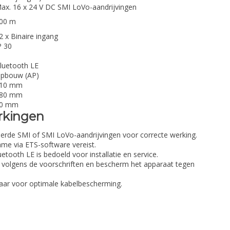
ax. 16 x 24 V DC SMI LoVo-aandrijvingen
00 m
2 x Binaire ingang
P 30
luetooth LE
pbouw (AP)
10 mm
80 mm
0 mm
rkingen
ceerde SMI of SMI LoVo-aandrijvingen voor correcte werking.
me via ETS-software vereist.
tooth LE is bedoeld voor installatie en service.
ie volgens de voorschriften en bescherm het apparaat tegen
baar voor optimale kabelbescherming.