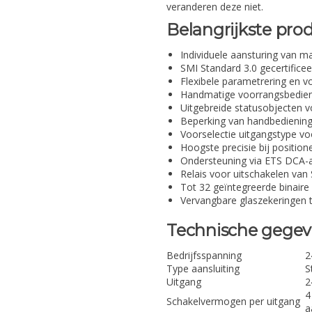
veranderen deze niet.
Belangrijkste pr
Individuele aansturing van m
SMI Standard 3.0 gecertificee
Flexibele parametrering en v
Handmatige voorrangsbedieni
Uitgebreide statusobjecten 
Beperking van handbediening 
Voorselectie uitgangstype v
Hoogste precisie bij positio
Ondersteuning via ETS DCA-
Relais voor uitschakelen va
Tot 32 geïntegreerde binaire
Vervangbare glaszekeringen 
Technische gege
Bedrijfsspanning
2
Type aansluiting
S
Uitgang
2
4
Schakelvermogen per uitgang
a