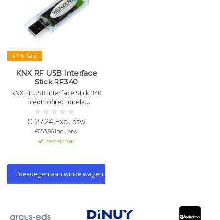
31% Sale
KNX RF USB Interface
Stick RF340
KNX RF USB Interface Stick 340
biedt bidirectionele
communicatie tussen PC/laptop
en KNX RF-netwerk. Compatibel
€127,24 Excl. btw
met ETS 5+, ondersteunt KNX
€153,96 Incl. btw
Secure-programmering en cEMI-
bestelbaar
protocol. SDK beschikbaar.
Toevoegen aan winkelwagen