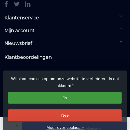
Klantenservice
Mijn account
Nieuwsbrief
Klantbeoordelingen
Wij slaan cookies op om onze website te verbeteren. Is dat
akkoord?
Ja
Nee
© Copyright 2026 KNXwarehouse.com | All rights reserved | Alle rechten
+
Meer over cookies »
Toevoegen aan winkelwagen