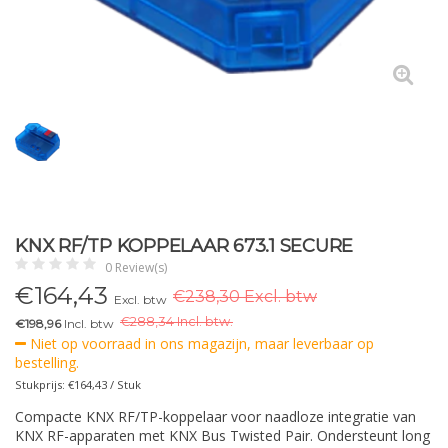
KNX RF/TP KOPPELAAR 673.1 SECURE
0 Review(s)
€
164,43
€238,30 Excl. btw
Excl. btw
€
288,34 Incl. btw.
€198,96
Incl. btw
Niet op voorraad in ons magazijn, maar leverbaar op
bestelling.
Stukprijs: €164,43 / Stuk
Compacte KNX RF/TP-koppelaar voor naadloze integratie van
KNX RF-apparaten met KNX Bus Twisted Pair. Ondersteunt long