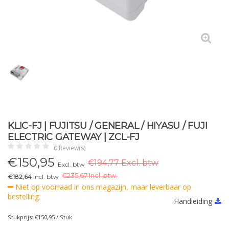
KLIC-FJ | FUJITSU / GENERAL / HIYASU / FUJI
ELECTRIC GATEWAY | ZCL-FJ
0 Review(s)
€
150,95
€194,77 Excl. btw
Excl. btw
€
235,67 Incl. btw.
€182,64
Incl. btw
Niet op voorraad in ons magazijn, maar leverbaar op
bestelling.
Handleiding
Stukprijs: €150,95 / Stuk