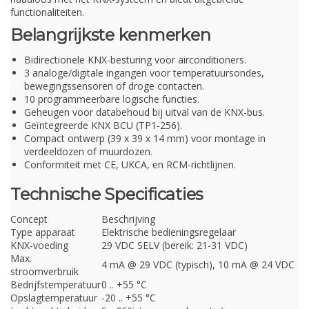
functionaliteiten.
Belangrijkste kenmerken
Bidirectionele KNX-besturing voor airconditioners.
3 analoge/digitale ingangen voor temperatuursondes,
bewegingssensoren of droge contacten.
10 programmeerbare logische functies.
Geheugen voor databehoud bij uitval van de KNX-bus.
Geïntegreerde KNX BCU (TP1-256).
Compact ontwerp (39 x 39 x 14 mm) voor montage in
verdeeldozen of muurdozen.
Conformiteit met CE, UKCA, en RCM-richtlijnen.
Technische Specificaties
Concept
Beschrijving
Type apparaat
Elektrische bedieningsregelaar
KNX-voeding
29 VDC SELV (bereik: 21-31 VDC)
Max.
4 mA @ 29 VDC (typisch), 10 mA @ 24 VDC
stroomverbruik
Bedrijfstemperatuur
0 .. +55 °C
Opslagtemperatuur
-20 .. +55 °C