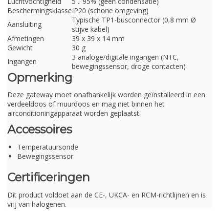
Luchtvochtigheid
5 .. 95% (geen condensatie)
Beschermingsklasse
IP20 (schone omgeving)
Typische TP1-busconnector (0,8 mm Ø
Aansluiting
stijve kabel)
Afmetingen
39 x 39 x 14 mm
Gewicht
30 g
3 analoge/digitale ingangen (NTC,
Ingangen
bewegingssensor, droge contacten)
Opmerking
Deze gateway moet onafhankelijk worden geïnstalleerd in een
verdeeldoos of muurdoos en mag niet binnen het
airconditioningapparaat worden geplaatst.
Accessoires
Temperatuursonde
Bewegingssensor
Certificeringen
Dit product voldoet aan de CE-, UKCA- en RCM-richtlijnen en is
vrij van halogenen.