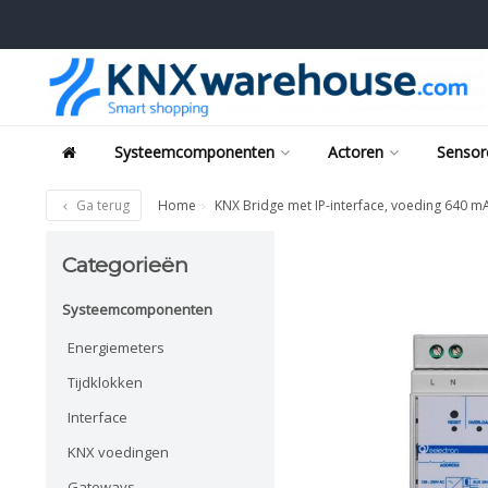
Systeemcomponenten
Actoren
Sensor
Ga terug
Home
KNX Bridge met IP-interface, voeding 640 
Categorieën
Systeemcomponenten
Energiemeters
Tijdklokken
Interface
KNX voedingen
Gateways