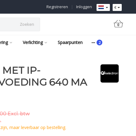
Registreren
|
Inloggen
€
Zoeken
0
ering
Verlichting
Spaarpunten
MET IP-
 VOEDING 640 MA
00 Excl. btw
.
ijn, maar leverbaar op bestelling.