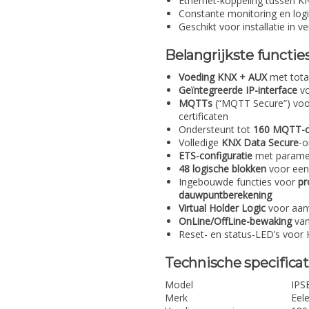
Ethernet-koppeling tussen K
Constante monitoring en logi
Geschikt voor installatie in v
Belangrijkste functie
Voeding KNX + AUX
met tota
Geïntegreerde IP-interface
vo
MQTTs
(“MQTT Secure”) voor
certificaten
Ondersteunt tot
160 MQTT-o
Volledige
KNX Data Secure
-o
ETS-configuratie
met paramet
48 logische blokken
voor een
Ingebouwde functies voor
pr
dauwpuntberekening
Virtual Holder Logic
voor aanw
OnLine/OffLine-bewaking
van
Reset- en status-LED’s voor K
Technische specificat
Model
IPS
Merk
Eel