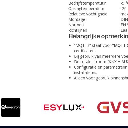
Bedrijfstemperatuur
-5 °
Opslagtemperatuur
-20
Relatieve vochtigheid
max
Montage
DIN
Normen
EN 
Richtlijnen
Laa
Belangrijke opmerki
“MQTTs” staat voor
“MQTT S
certificaten.
Bij gebruik van meerdere voe
De totale stroom (KNX + AUX
Configuratie en parametrerin
installateurs.
Alleen voor gebruik binnensh