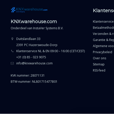
Klantens
KNXwarehouse.com
Klantenservice
Betaalmethod
Onderdeel van
InstaVer Systems B.V.
Verzenden & r
Duitslandlaan 33
Garantie & Rep
2391 PC Hazerswoude-Dorp
Algemene voo
Klantenservice NL & EN 09:00 – 16:00 (CET/CEST)
Privacybeleid
+31 (0) 85 - 023 9075
Over ons
info@knxwarehouse.com
Sitemap
RSS-feed
KVK nummer: 28071131
BTW-nummer: NL801715477B01