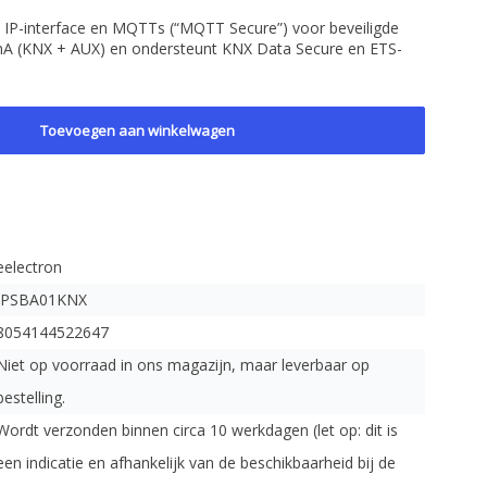
IP-interface en MQTTs (“MQTT Secure”) voor beveiligde
mA (KNX + AUX) en ondersteunt KNX Data Secure en ETS-
Toevoegen aan winkelwagen
eelectron
IPSBA01KNX
8054144522647
Niet op voorraad in ons magazijn, maar leverbaar op
bestelling.
Wordt verzonden binnen circa 10 werkdagen (let op: dit is
een indicatie en afhankelijk van de beschikbaarheid bij de