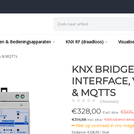
en & Bedieningsapparaten
KNX RF (draadloos)
Visualis
mA & MQTTs
KNX BRIDGE 
INTERFACE,
& MQTTS
0 Review(s)
€
328,00
€505,
Excl. btw
€396,88
Incl. btw
€
611,05 Incl. btw
Niet op voorraad in ons magaz
Stukprijs: €328,00 / Stuk