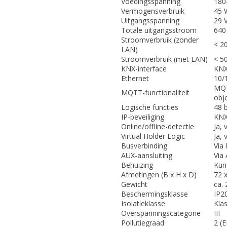
Voedingsspanning
180
Vermogensverbruik
45 
Uitgangsspanning
29 
Totale uitgangsstroom
640
Stroomverbruik (zonder
< 2
LAN)
Stroomverbruik (met LAN)
< 5
KNX-interface
KNX
Ethernet
10/
MQT
MQTT-functionaliteit
obj
Logische functies
48 
IP-beveiliging
KNX
Online/offline-detectie
Ja,
Virtual Holder Logic
Ja,
Busverbinding
Via
AUX-aansluiting
Via
Behuizing
Kun
Afmetingen (B x H x D)
72 
Gewicht
ca. 
Beschermingsklasse
IP2
Isolatieklasse
Klas
Overspanningscategorie
III
Pollutiegraad
2 (