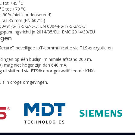
C tot +45 °C
 °C tot +70 °C
. 90% (niet-condenserend)
-rail 35 mm (EN 60715)
50491-5-1/-5-2/-5-3, EN 63044-5-1/-5-2/-5-3
gspanningsrichtlijn 2014/35/EU, EMC 2014/30/EU
ngen
ecure”
: beveiligde IoT-communicatie via TLS-encryptie en
dingen op één buslijn: minimale afstand 200 m.
) mag niet hoger zijn dan 640 mA.
g uitsluitend via ETS® door gekwalificeerde KNX-
uis in droge omgevingen.