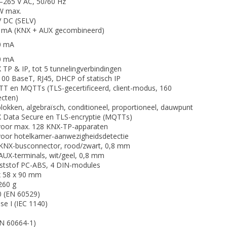
–265 V AC, 50/60 Hz
W max.
V DC (SELV)
 mA (KNX + AUX gecombineerd)
0 mA
0 mA
 TP & IP, tot 5 tunnelingverbindingen
100 BaseT, RJ45, DHCP of statisch IP
T en MQTTs (TLS-gecertificeerd, client-modus, 160
ecten)
blokken, algebraïsch, conditioneel, proportioneel, dauwpunt
 Data Secure en TLS-encryptie (MQTTs)
 voor max. 128 KNX-TP-apparaten
 voor hotelkamer-aanwezigheidsdetectie
 KNX-busconnector, rood/zwart, 0,8 mm
 AUX-terminals, wit/geel, 0,8 mm
ststof PC-ABS, 4 DIN-modules
x 58 x 90 mm
260 g
0 (EN 60529)
se I (IEC 1140)
EN 60664-1)