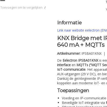
Toevoegen om te vergelijken
/
Informatie
Link naar website eelectron (EN
KNX Bridge met I
640 mA + MQTTs
Artikelnummer:
IPSBA01KNX 
De
Eelectron IPSBA01KNX
is e
interface
en
MQTTs (“MQTT Sec
IoT-communicatie
. Het apparaa
AUX-uitgangen (29 V DC), en bied
Dankzij de geïntegreerde IP-ver
koppelen aan moderne IoT- en c
Toepassingen
Voeding en IP-communicatie vo
Beveiligde IoT-integratie via