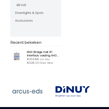
48 Volt
Downlights & Spots
Accessoires
Recent bekeken
KNX Bridge met IP-
interface, voeding 640
mA & MQTTs
€396,88
Incl. btw
€328,00 Excl. btw