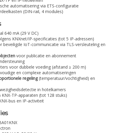
NX-TP en IP-netwerken
sche automatisering via ETS-configuratie
erdeelkasten (DIN-rail, 4 modules)
s
al 640 mA (29 V DC)
lgens KNXnet/IP-specificaties (tot 5 IP-adressen)
 beveiligde IoT-communicatie via TLS-versleuteling en
bjecten
voor publicatie en abonnement
ndersteuning
ers voor dubbele voeding (afstand ≥ 200 m)
voudige en complexe automatiseringen
oportionele regeling
(temperatuur/vochtigheid) en
ezigheidsdetectie in hotelkamers
 KNX-TP-apparaten (tot 128 stuks)
NX-bus en IP-activiteit
ies
BA01KNX
ectron