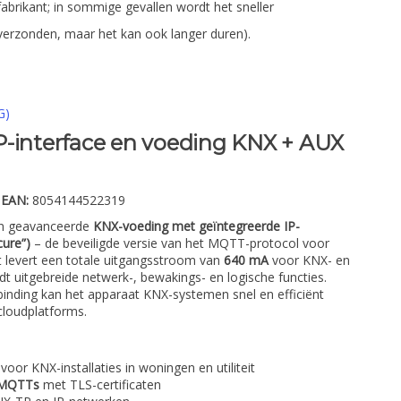
fabrikant; in sommige gevallen wordt het sneller
verzonden, maar het kan ook langer duren).
G)
P-interface en voeding KNX + AUX
|
EAN:
8054144522319
en geavanceerde
KNX-voeding met geïntegreerde IP-
ure”)
– de beveiligde versie van het MQTT-protocol voor
t levert een totale uitgangsstroom van
640 mA
voor KNX- en
t uitgebreide netwerk-, bewakings- en logische functies.
binding kan het apparaat KNX-systemen snel en efficiënt
loudplatforms.
or KNX-installaties in woningen en utiliteit
MQTTs
met TLS-certificaten