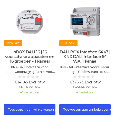
19% Sale
19% Sale
inBOX DALI 16 | 16
DALI BOX Interface 64 v3 |
voorschakelapparaten en
KNX DALI Interface 64
16 groepen - 1 kanaal
VSA, 1 kanaal
KNX-DALI interface voor
KNX-DALI-interface voor DIN-rail
inbouwmontage, geschikt voor
montage. Ondersteunt tot 64
16 voorschakelapparaten en 16
DALI-voorschakelapparaten per
groepen. Eén kanaal, geen
kanaal. Compatibel met DT1/DT8,
€141,45 Excl. btw
€375,73 Excl. btw
externe voeding nodig.
inclusief display en foutdetectie.
€171,16 Incl. btw
€454,64 Incl. btw
Ondersteunt DALI-2, KNX Secure.
bestelbaar
bestelbaar
Toevoegen aan winkelwagen
Toevoegen aan winkelwagen