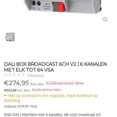
DALI BOX BROADCAST 6CH V2 | 6 KANALEN
MET ELK TOT 64 VSA
0 Review(s)
€
274,95
€338,40 Excl. btw
Excl. btw
€
409,46 Incl. btw.
€332,69
Incl. btw
Niet op voorraad in ons magazijn, maar leverbaar op
bestelling.
Stukprijs: €274,95 / Stuk
KNX-DALI interface met 6 kanalen, elk voor maximaal 64